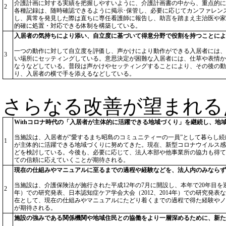
介護計画に対する実績を把握しやすいように、介護計画書の中から、重点的に
2
各種記録は、随時確認できるように掲示･保管し、必要に応じてカンファレン
し、異常を発見した際は直ちに専任看護師に報告し、助言を踏まえ主治医や家
的確に処置・対応できる体制を構築している。
入居者の気持ちにより添い、自立度に基づいて得意分野で役割を持つことによ
一つの動作に対して自立度を評価し、声かけにより動作ができる入居者には、
3
い場所にセッティングしている。意思決定が困難な入居者には、仕草や表情から
なうなどしている。普段は声かけやセッティングすることにより、その後の動
り、入居者の横で手を添えるなどしている。
さらなる改善が望まれる
Withコロナ時代の「入居者が主体的に活躍できる地域づくり」を継続し、地
当施設は、入居者が”愛するまち昭島のコミュニティーの一員”として暮らし
1
が主体的に活躍できる地域づくりに努めてきた。現在、新型コロナウイルス感
どを検討している。今後も、必要に応じて、法人本部や他事業所の協力も得て
ての信頼に応えていくことが期待される。
現在の仕組みやマニュアルに至るまでの過程や経験などを、法人内のみならず
当施設は、介護保険法が施行された平成12年の7月に開設し、本年で20年目を迎
2
年）での研究発表、日本認知症ケア学会大会（2012、2014年）での研究
在として、現在の仕組みやマニュアルにたどり着くまでの過程で得た経験やノ
が期待される。
施設の強みである関係機関や地域住民との協働をより一層深めるために、新た