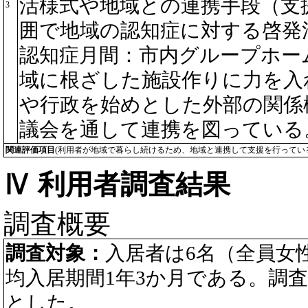
活様式や地域との連携手段（支
3
囲で地域の認知症に対する啓発
認知症月間：市内グループホー
域に根ざした施設作りに力を入
や行政を始めとした外部の関係
議会を通して連携を図っている
関連評価項目
(利用者が地域で暮らし続けるため、地域と連携して支援を行ってい
Ⅳ 利用者調査結果
調査概要
調査対象：
入居者は6名（全員女性
均入居期間1年3か月である。調
とした。