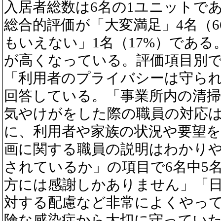
入居者総数は6名の1ユニットで
総合的評価が「大変満足」4名（6
もいえない」1名（17%）である
が高くなっている。評価項目別
「利用者のプライバシーは守ら
回答している。「事業所内の清
気やけがをした際の職員の対応
に、利用者や家族の状況や要望
画に関する職員の説明はわかり
されているか」の項目で6名中5
方には感謝しかありません」「
対する配慮など非常によくやっ
険な感染症から大切に守ってい