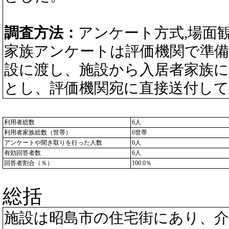
調査方法：
アンケート方式,場面
家族アンケートは評価機関で準
設に渡し、施設から入居者家族
とし、評価機関宛に直接送付し
利用者総数
6人
利用者家族総数（世帯）
6世帯
アンケートや聞き取りを行った人数
6人
有効回答者数
6人
回答者割合（％）
100.0％
総括
施設は昭島市の住宅街にあり、介