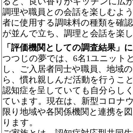
ると、良い香りがキッチンに広
調理や職員との会話を楽しむよ
者に使用する調味料の種類を確
が並んで立ち、調理と会話を楽
「評価機関としての調査結果」
つつじの夢では、6名1ユニット
し、ご入居者同士や職員、地域
ら、慣れ親しんだ活動を行うこ
認知症を呈していても自分らし
ています。現在は、新型コロナ
限り地域や各関係機関と連携を
ります。
ご家族とは、認知症対応型共同生