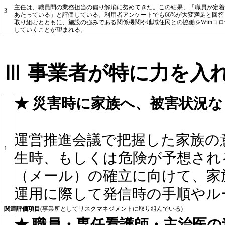
主任は、職員間の業務担当の偏り解消に努めてきた。この結果、「職員が定着
3
あたっている」と評価している。利用者アンケートでも66%が大変満足と回
取り組むとともに、施設の強みである関係機関や地域住民との協働をWith
していくことが望まれる。
Ⅲ 事業者が特に力を入
★ 災害時に家族へ、被害状況
運営推進会議で把握した家族の
1
生時、もしくは危険が予想され
（メール）の確立に向けて、家
運用に際して発信時の手順やル
関連評価項目
(事業所としてリスクマネジメントに取り組んでいる)
★ 職員・専任看護師・主治医