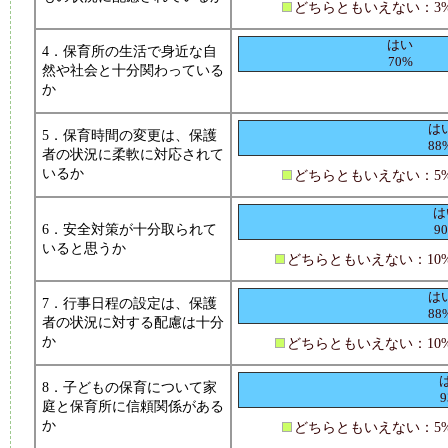
どちらともいえない：3
はい
4．保育所の生活で身近な自
70%
然や社会と十分関わっている
か
は
5．保育時間の変更は、保護
88
者の状況に柔軟に対応されて
いるか
どちらともいえない：5
は
6．安全対策が十分取られて
9
いると思うか
どちらともいえない：10
は
7．行事日程の設定は、保護
88
者の状況に対する配慮は十分
か
どちらともいえない：10
8．子どもの保育について家
9
庭と保育所に信頼関係がある
か
どちらともいえない：5