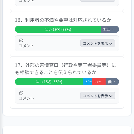
コメント
この項目では、「はい」と答えた方が全体の
16．利用者の不満や要望は対応されているか
100％を占め、「どちらともいえない」が
0％、「いいえ」が0％、「無回答＋非該当」
はい 19名 (83%)
無回答・非該当 4名 (17%)
は0％という結果でした。自由記述欄に寄せ
られた意見はありませんでした。
コメントを表示
コメント
この項目では、「はい」と答えた方が全体の
17．外部の苦情窓口（行政や第三者委員等）に
82.6％を占め、「どちらともいえない」が
も相談できることを伝えられているか
0％、「いいえ」が0％、「無回答＋非該当」
は17.4％という結果でした。自由記述では、
はい 15名 (65%)
どちらともいえない 2名 (9%)
いいえ 3名 (13%)
無回答・非該当 3名 (13%)
特筆すべき意見はありませんでした。
コメントを表示
コメント
この項目では、「はい」と答えた方が全体の
65.2％を占め、「どちらともいえない」が
8.7％、「いいえ」が13％、「無回答＋非該
当」は13％という結果でした。自由記述欄に