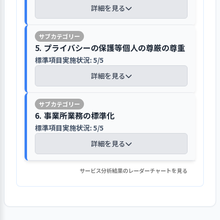
1. 事業所が目指していることの実現に向け
こころ・保育方針・概要・アクセスの
目標達成や課題解決に向けては、カリ
タの扱いに制限を設けて安全性を確保し
60％と自己評価しており、その要因はリ
計画を推進するために「インスタグラ
者と子どもの情報を共有しています
詳細を見る
た、入園説明会を2月下旬もしくは3月
また、事業計画をHPで公開し、予算・
て一丸となっている
ほか、地域にむけたお知らせを掲載し
キュラム会議を中心に法人保育の定着
ています
ーダー層の意識向上にあると捉えていま
ム投稿1日1回」などの目標を設定し、
上旬の土曜日に実施し、全体での説明
決算報告や財務諸表もHPで公開してい
ています。加えて、SNS（写真共有サ
に取り組み、職員会議で結果や成果を
標準項目実施状況: 7/7
す。今後は研修への積極的な参加に取り
子どもの心身状況や生活状況などを把
進捗状況は職員会議で伝えています。計
後に健康診断と個別面談を行っていま
ます。ボランティアなどを受け入れる際
イト）を活用し、活動の様子を紹介し
発表しています。
情報の収集・利用・保管・廃棄につい
詳細を見る
組み、今年度は法人の理念・保育の浸透
握するため、0～2歳児クラスにおいて
画を見直す際は、職員会議で検討して
す。全体での説明会では、重要事項説
は、体験学習マニュアルに沿って主任
5. プライバシーの保護等個人の尊厳の尊重
ています。昨年秋からは従来のアカウ
ては、職員会議で定めています。その内
を目標に掲げ、保育の振り返りから課題
は保育日誌に子ども一人ひとりについ
います。
明書に基づき、保育内容を分かりやす
1．子ども一人ひとりの発達の状態に応じた
保育士が対応し、自由遊びを一緒にす
ントに加え、新たにアート活動に特化
標準項目実施状況: 5/5
容は、年度初め研修で就業規則・法
を抽出することにも取り組んでいます。
ての記録欄を設けるとともに、連絡帳
職員の意識を把握し、働きがいの向上に
保育を行っている
く伝えています。その際、サービス内
るなどの活動機会を用意しています。前
したアカウントを作成しています。
人・園のルールや保育方針の確認とあ
詳細を見る
を毎日取り交わしています。そのほ
向けて適切な評価を行っています
容については重要事項に関する同意書
年度には、ボランティア12人の受け入
わせて伝え、理解を深めています。ま
か、発達記録も作成しています。その
1. 事業所が目指していること（理念・ビジ
【評語】
で、プライバシーの保護については個
れがあります。地域貢献の取り組みとし
園の情報を区に提供し、区のホームペ
た、個人情報同意書を取り交わし、情
1. 事業所を取り巻く環境について情報を把
ョン、基本方針など）を周知している
ような記録について、業務支援ソフト
福利厚生の具体的な内容として、はぐ
人情報と取り扱い同意書で同意確認を
て、子育て支援事業「みんなのひろ
ージには概要や園児の募集状況が掲載
【講評】
報管理や文書管理の遵守を求めていま
握・検討し、課題を抽出している
およびICTアプリを使用して管理して
くみ基金・カフェポイントなどを取り
目標の設定と
発達の過程や生活環境などによ
具体的な目標を設定し、その達成に
6. 事業所業務の標準化
得ています。保護者の意向については
ば」を月1回実施し、「保育園で遊ぼ
されています
す。個人情報や機密性の高い情報を含む
取り組み
向けて取り組みを行った
標準項目実施状況: 6/6
います。子どもの個別の保育目標につ
入れています。有給休暇の取得率を高め
り、子ども一人ひとりの全体的な姿
入園前個別面談や個別質問票で把握す
標準項目実施状況: 5/5
う・人形劇・コンサート」などを企画
個人情報や子どもの羞恥心に配慮した
文書は鍵付き棚に保管し、電子データ
いては、児童票・月案指導計画に、家
るための特別な工夫は行っておらず、そ
を把握したうえで保育を行っている
るとともに、児童票に記録していま
詳細を見る
し、HPやポスター掲示などで周知して
取り組みの検
目標達成に向けた取り組みについ
園の情報は行政や関係機関などに提供
取り組みを実践しています
詳細を見る
には役職ごとのPW設定などのアクセス
事業所が目指していること（理
庭の要望や支援方針は、家庭状況調査
れぞれが計画的に取得しています。出
子どもが主体的に周囲の人・も
証
て、検証を行った
す。
います。
し、区のホームページにも関連する情
制限を設けています。文書類の閲覧は事
念・ビジョン、基本方針など）につ
票・面談記録に記載しています。そし
産・育児休暇の取得を促進するため、
の・ことに興味や関心を持ち、働き
報が掲載されています。情報内容とし
個人情報について入園説明会で説明
検証結果の反
務所で管理し、持ち出す際は理由を申
次期の事業活動や事業計画へ、検証
いて、職員の理解が深まるような取
て、児童票において、0歳児は毎月、
対象者への説明を行っています。また、
サービス分析結果のレーダーチャートを見る
かけることができるよう、環境を工
子どもと保護者の状況に合わせた慣れ
【講評】
ては、入園可能月齢・電話番号・所在
映
し、プライバシーの保護については個
結果を反映させた
2. 実践的な計画策定に取り組んでいる
し出て園長の許可を得ることとしてい
り組みを行っている
1・2歳児は隔月、3～5歳児は四半期ご
職員の定着に向けては、休暇の取りや
夫している
保育期間を設け利用者の不安軽減に努
1. 事業所を取り巻く環境について情報を把
地・運営事業者・定員・保育時間・延
人情報取り扱い同意書で同意確認を得
標準項目実施状況: 5/5
ます。
事業所が目指していること（理
とに記録しています。
すさや無理のない人員配置に配慮して
1. 社会人・福祉サービス事業者として守る
子ども同士が年齢や文化・習慣
めています
法人作成のマニュアルに加え、園独自
握・検討し、課題を抽出している
長保育の有無などになります。また、
ています。突発的に個人情報を提供す
念・ビジョン、基本方針など）につ
います。あわせて、園長面談を通して職
詳細を見る
べきことを明確にし、その達成に取り組ん
の違いなどを認め合い、互いを尊重
【講評】
にマニュアル作成し、業務の標準化を
区の保育課と連携し、毎月の園児の募
る必要が生じた場合は、おたよりや電
いて、利用者本人や家族等の理解が
各種指導計画の内容は、ドキュメンテ
員の意識を把握し、働きがいの向上に