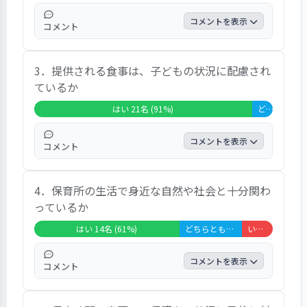
筆すべき意見はありませんでした。
コメントを表示
コメント
この項目では、「はい」と答えた方が全体の
3．提供される食事は、子どもの状況に配慮され
95.7％を占め、「どちらともいえない」が
ているか
4.3％、「いいえ」が0％、「無回答＋非該
当」は0％という結果でした。自由記述で
はい 21名 (91%)
どちらともいえない 2名 (9%)
は、特筆すべき意見はありませんでした。
コメントを表示
コメント
この項目では、「はい」と答えた方が全体の
4．保育所の生活で身近な自然や社会と十分関わ
91.3％を占め、「どちらともいえない」が
っているか
8.7％、「いいえ」が0％、「無回答＋非該
当」は0％という結果でした。自由記述で
はい 14名 (61%)
どちらともいえない 6名 (26%)
いいえ 3名 (13%)
は、特筆すべき意見はありませんでした。
コメントを表示
コメント
この項目では、「はい」と答えた方が全体の