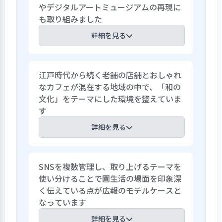
やデジタルアートミュージアムの再現に
も取り組みました
詳細を見る
「とうきょうすくわくプログラム」を活
江戸時代から続く老舗の店舗とおしゃれ
用し、「光と色」をテーマに光・色・素
なカフェが混在する地域の中で、「和の
材・表現を結びつけた探究活動を展開し
文化」をテーマにした環境を整えていま
ています。「ライトテーブル・トレース
す
台・アートブロック・アクリル積み木・ア
クリル玩具・模様づくり玩具・懐中電
詳細を見る
灯」などのユニークな素材を用意し、ブ
ロックや玩具と光を組み合わせて色や形
木を基調とした園内には随所に紙を使っ
を投影する遊びを展開しています。その一
SNSを複数管理し、取り上げるテーマを
た装飾を施しています。エントランスには
環として、水族館やデジタルアートミュー
使い分けることで園生活の場面を印象深
レース和紙を染めて作った天蓋を設けて柔
ジアムを訪れて、そこで体験したことの再
く伝えている点が広報のモデルケースと
らかな雰囲気をつくり出すとともに、保
現にもチャレンジしました。なお、同プ
なっています
育室には紙袋で作ったオーナメントを、
ログラムの「ナビゲーター園」として、視
廊下には子どもたちの書き初めを掲示し
詳細を見る
察にも対応しています。