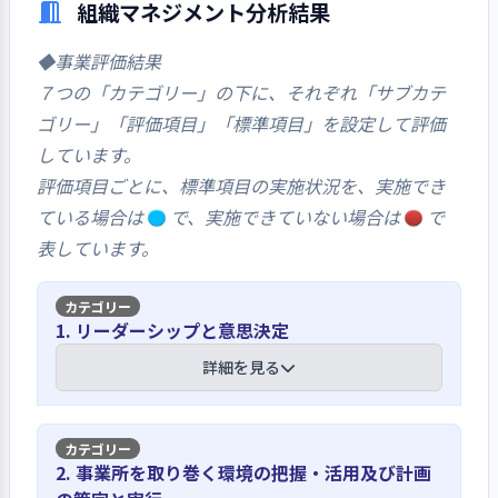
組織マネジメント分析結果
寄せられた意見はありませんでした。
◆事業評価結果
７つの「カテゴリー」の下に、それぞれ「サブカテ
ゴリー」「評価項目」「標準項目」を設定して評価
しています。
評価項目ごとに、標準項目の実施状況を、実施でき
ている場合は
で、実施できていない場合は
で
表しています。
1. リーダーシップと意思決定
詳細を見る
【講評】
2. 事業所を取り巻く環境の把握・活用及び計画