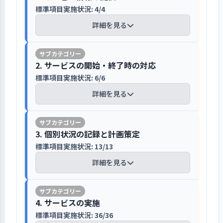
行事案内や予定の変更を会議で整理し対
意見や要望については、意見・苦情対
【前年度の重要課題に対する組織的な活
などの研修を設定しています。育成の成
す
標準項目実施状況: 4/4
どのネットワークに参加しているほ
象に応じた方法でそれぞれ周知していま
応マニュアルに沿って対応し、利用者
動（評価機関によるまとめ）】
果は、園長面談で確認し、自己評価シ
か、業界誌などを購読しています。園の
す
に直接、または玄関掲示板にあるコー
詳細を見る
ートに記録しています。
リスク発生後の復旧プログラムとし
予算と実績は、園長・財務部が管理
ナーに回答を掲示する仕組みとしてい
前年度は、「法人の保育方針の理解及び
て、新型コロナ感染症・都市直下型地
し、事業計画書で職員に伝えています。
関係者に周知した重要な案件の例とし
ます。また、職員の子どもに対する適切
実践」を重要課題の一つに位置付けてい
震を想定した「事業継続計画
小グループでのディスカッションなどを
【講評】
て「生活発表会の案内」があり、行事
な関わり方は虐待防止マニュアルに示
ました。その背景には、職員の入れ替わ
2. サービスの開始・終了時の対応
（BCP）」を作成しています。復旧期間
取り入れ、会議や研修の中で発言を促し
会議で検討したうえで、紙面のおたよ
し、虐待防止マニュアルをテーマとし
りもあり、皆で振り返ることが必要とな
事業環境の分析をもとに中長期計画と単
は2週間～1か月と定め、3日間の防災備
標準項目実施状況: 6/6
園のリーフレットやホームページ・
ています
り・ICTアプリ配信・インスタグラムで
た園内研修を実施して理解を深めてい
っていたことがあります。この課題に対し
年度計画を作成し、職員に伝えています
蓄品を備えています。危機管理の方法や
SNSを活用して保育内容を紹介してい
詳細を見る
伝えています。職員への共有事項の例と
ます。虐待が疑われる事例が生じた際に
ては、「子どもの人権・自立性を大事に
BCPの内容は、職員会議・危機管理研
ます
職員が受講した研修内容は研修報告書
しては「生活発表会の職員共有」があ
は、港区の虐待マニュアルに沿って、子
すること」を目標に掲げ、クラス会議で
事業環境を分析した結果、「幼児クラ
修で職員に伝えています。また、事故・
に記録し、報告書の回覧や研修報告に
り、職員会議で検討および、変更内容
ども家庭支援センター・児童相談所な
吸い上げた内容を園内研修の課題として
スの定員割れ」や「職員の安全危機管
感染症・侵入・災害などが発生した際
【講評】
法人発行のリーフレットには、「法人
より他の職員と共有しています。職員一
を周知しています。また、保護者に知ら
どと連携し対応しています。
3. 個別状況の記録と計画策定
位置付け、3年を期限とする計画を立てて
理意識の向上」を優先度が高い課題と
は、事故報告書・軽微事故報告書・ヒ
理念・園概要・保育目標・目指す子ど
人ひとりの気づきや工夫を生かすた
せたサービス変更例として「週の予
います。取り組みにあたっては、園長・主
して捉えています。そのような課題の所
標準項目実施状況: 13/13
ヤリハット報告書などに記録していま
入園前に説明会を行い、利用開始の準
もの姿・デイリープログラム」などの
め、会議で意見交換を行うほか、小さ
定」があり、クラス会議で検討し、年
任・副主任が保育を一緒に行うことで現
在と対策について、5年を単位とした長
す。そのうえで発生要因を安全会議で分
備について保護者に説明し、同意を得
地域への情報開示や「みんなのひろば」
詳細を見る
内容を掲載しています。リーフレット
いグループでのディスカッションなどを
度初めの各クラス保護者会で周知して
場の状況を詳しく把握するなどの工夫を
期計画を立てています。単年度の計画
析し、再発防止策を玄関掲示により利
ています
の実施を通じ、地域との接点を設けてい
はカラー刷り28頁で構成され、写真や
取り入れ、会議や研修の中で発言を促
います。
取り入れました。その結果、職員の意識
は、前年度2～3月に園長・主任を中心
用者に報告しています。
ます
イラストを使用しながら園が大切にし
しています。その成果として、保育室・
に変化が見られ、あわせて担任間で活発
に作成し、法人内サーバーに保管する
【講評】
入園の内定者には、入園のしおり・児
ていることを分かりやすく紹介してい
休憩室の環境整備を行うなど、サービ
4. サービスの実施
に意見交換ができるようになるなどの成
とともに、新年度準備の全体共有の場
童票・生活状況調査表などの資料を用
地域に開かれた施設となるよう、全体
ます。また、ホームページには、園の
スの質の向上につなげています。また、
情報管理の方法を定め、文書や電子デー
標準項目実施状況: 36/36
果も上がっています。目標の達成度は
で園長が職員に説明しています。また、
ICTアプリの連絡帳機能を活用し、保護
意し、園にて配布をしています。ま
的な計画を玄関掲示で開示しています。