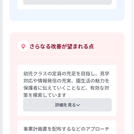
ています。また、日本の四季・文化・風習
を感じられる行事や伝承遊びも取り入れ
ホームページに加え、複数のSNSでの情
ています。さらに、麻布の町には江戸時代
報発信を通して、園の活動内容を伝えてい
から続く老舗の店舗とおしゃれなカフェ
ます。それ自体は一般的ですが、ここでは
が混在しています。そのような地域との関
特に写真共有アプリの管理を2本に分け、
わりも踏まえながら、「和の文化」をテ
普段の保育の様子とアート活動メインのア
さらなる改善が望まれる点
ーマにした環境を整えています。
カウントを使い分けています。それによ
り、伝えるテーマが具体化され、メッセー
ジが刺さりやすくなっています。また、公
幼児クラスの定員の充足を目指し、見学
開データのデザインにも凝っており、「光
対応や情報発信の充実、園生活の魅力を
と色」をテーマにした活動の報告は黒い
保護者に伝えていくことなど、有効な対
背景に白文字と蛍光エフェクト画像素
策を模索しています
材、そして豊富な写真をあしらうことで、
よりリアルに世界観を伝えるものとして
詳細を見る
います。
低年齢児の保育ニーズが高く、0～2歳児
事業計画書を配布するなどのアプローチ
クラスで定員が充足しています。また、利