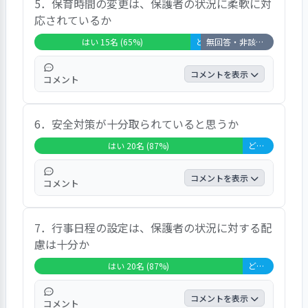
5．保育時間の変更は、保護者の状況に柔軟に対
60.9％を占め、「どちらともいえない」が
応されているか
26.1％、「いいえ」が13％、「無回答＋非該
当」は0％という結果でした。自由記述で
はい 15名 (65%)
どちらともいえない 1名 (4%)
無回答・非該当 7名 (30%)
は、特筆すべき意見はありませんでした。
コメントを表示
コメント
この項目では、「はい」と答えた方が全体の
6．安全対策が十分取られていると思うか
65.2％を占め、「どちらともいえない」が
4.3％、「いいえ」が0％、「無回答＋非該
はい 20名 (87%)
どちらともいえない 3名 (13%)
当」は30.4％という結果でした。自由記述欄
に寄せられた意見はありませんでした。
コメントを表示
コメント
この項目では、「はい」と答えた方が全体の
7．行事日程の設定は、保護者の状況に対する配
87％を占め、「どちらともいえない」が
慮は十分か
13％、「いいえ」が0％、「無回答＋非該
当」は0％という結果でした。自由記述で
はい 20名 (87%)
どちらともいえない 3名 (13%)
は、特筆すべき意見はありませんでした。
コメントを表示
コメント