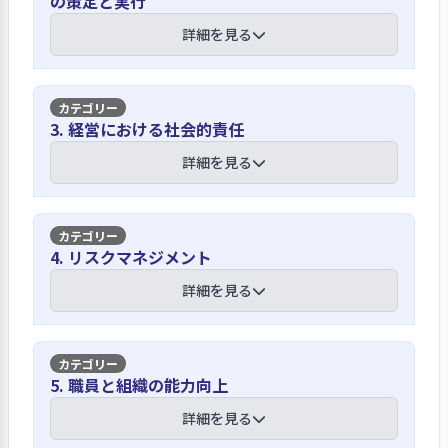
の策定と実行
法人と園の理念や保育目標を定め理念研
修等で職員理解を深めています
詳細を見る
法人は運営理念を「HOME」、運営方針
を「ゆきとどいた安全な環境と、家庭
【講評】
3. 経営における社会的責任
的なぬくもりの中で一人ひとりの子ど
もの発達に応じた保育をし、自律的な
利用者と職員の声を日常の中で把握し園
詳細を見る
子どもを育てる」と定めています。園は
運営と保育の工夫に生かしています
保育理念を「自律性を育む保育～考え
させるを考える～」、保育目標を「生
利用者ニーズについて、日々のやり取り
【講評】
き生きとし元気に遊べる」「友だちと
4. リスクマネジメント
や懇談会、行事後の反応、子育て支援
しっかり関り、育ちあう」「自分で考
事業への参加状況などを通して把握し
就業規則と理念研修を通して、職員の基
詳細を見る
え行動する」と定めています。また、園
ています。学びや食に関する期待、運動
本姿勢と職業倫理を園全体で共有してい
のビジョン・理念については、職員の
機会や戸外活動への意見を受け止めな
ます
理解を深めるために理念研修・法人内
がら、保育内容などを更新しています。
研修を行っています。
【講評】
職員ニーズについては、日常の会話や
5. 職員と組織の能力向上
法人職員または保育職員として守るべ
会議、相談や提案の出方から把握し、
き法や規則について、就業規則を整備
幼児定員の確保と保育の安定に向けて、
詳細を見る
安心して話せること、自分の考えを出
園長とエリアマネージャーが役割を示
しています。あわせて、4月の理念研修
SNSを運用するなど計画的に対策してい