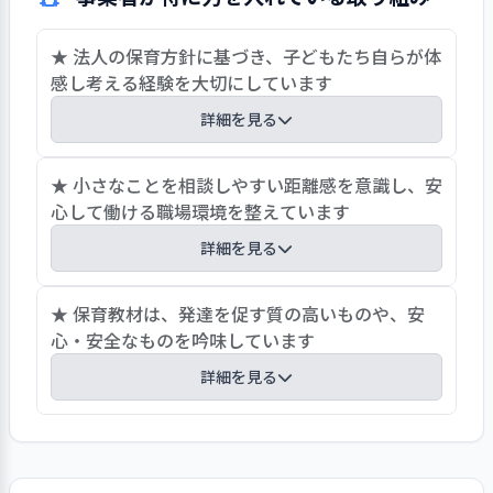
は、サンプルケースに入れ、お迎えに来た
ジョンを共有することが望まれます。
保護者が見られるようにしていますが、
★ 法人の保育方針に基づき、子どもたち自らが体
実際に試食をする機会がなく、園では保
感し考える経験を大切にしています
育参加の際に給食を食べてもらう機会が設
けられるのではないかと考えています。ま
詳細を見る
た、子どもが保護者や地域機関・関係者
と連携した取り組みを行うことで、さらな
保育方針を「考えさせるを、考える」とし、子ど
★ 小さなことを相談しやすい距離感を意識し、安
る食育活動の幅の広がりや食への興味関
もたち自らが体感し考える経験を大切にしていま
心して働ける職場環境を整えています
心の高まりが期待されます。
す。そのため、日々の保育の中で職員は、子ども
詳細を見る
に対し否定的な言葉がけは当然のことながら、
「こうしてみたら？」というような別の方法を提
職員が緊張せずに相談できる関係づくりを重視
★ 保育教材は、発達を促す質の高いものや、安
示することも控えています。活動内容や何かを決
し、日常の小さな声が埋もれない職場環境を整え
心・安全なものを吟味しています
める際には「子ども会議」の場で子ども同士で話
ています。園長として着任当初は発言を控える雰
し合うほか、「光と音」の取り組みでは、職員は
詳細を見る
囲気があったと受け止め、頭ごなしに指示するの
極力喋らずに子どもが発する言葉や会話を大切に
ではなく、職員の意向や理由を聞く姿勢を大切に
しています。その保育方針の実現のため、子ども
園では、さまざまな保育教材を整備しています
してきました。休憩中も含めて話してよい空気を
が興味を持ち、自ら働きかけることができるよう
が、それらを購入する際の基準として、子どもの
意識しながら、「居場所」「育ち合う」「自分ら
な環境を整備しています。