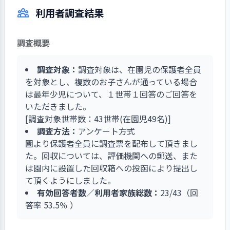
成長を促すことができるような質の高いものを選
しく」といった言葉が職員から出てくる関係づく
利用者調査結果
ぶとともに、安心・安全・清潔面なども重視して
りを進めています。園長自身も小さなことを相談
います。具体例として、0歳児では踏んだり口に
しやすい距離感を意識し、安心して働けることを
入れたりしても安全なシリコン製の車の玩具や、
保育実践の土台として位置付けています。
調査概要
段差のないフロアマットを用意しています。ま
た、活動で多く使われる絵の具やクレヨンについ
調査対象：
調査対象は、在園児の保護者全員
ては食品基準をクリアした安全性の高いものを使
を対象とし、複数のお子さんが通っている場合
用しています。それらの購入にあたっては、保育
は最年少児について、１世帯１回答のご回答を
に特化した新製品の展示会へも足を運び、実際に
いただきました。
目で見て選ぶようにしています。
[調査対象世帯数：43世帯(在園児49名)]
調査方法：
アンケート方式
園より保護者全員に調査票を配布して頂きまし
た。回収については、評価機関への郵送、また
は園内に設置した回収箱への投函により提出し
て頂くようにしました。
有効回答者数／利用者家族総数：
23/43（回
答率 53.5％ ）