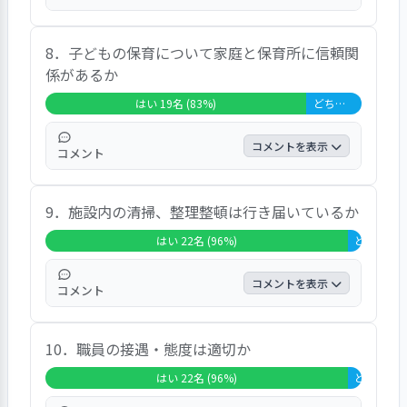
この項目では、「はい」と答えた方が全体の
8．子どもの保育について家庭と保育所に信頼関
87％を占め、「どちらともいえない」が
係があるか
13％、「いいえ」が0％、「無回答＋非該
当」は0％という結果でした。自由記述で
はい 19名 (83%)
どちらともいえない 4名 (17%)
は、特筆すべき意見はありませんでした。
コメントを表示
コメント
この項目では、「はい」と答えた方が全体の
9．施設内の清掃、整理整頓は行き届いているか
82.6％を占め、「どちらともいえない」が
17.4％、「いいえ」が0％、「無回答＋非該
はい 22名 (96%)
どちらともい
当」は0％という結果でした。自由記述で
は、特筆すべき意見はありませんでした。
コメントを表示
コメント
この項目では、「はい」と答えた方が全体の
10．職員の接遇・態度は適切か
95.7％を占め、「どちらともいえない」が
4.3％、「いいえ」が0％、「無回答＋非該
はい 22名 (96%)
どちらともい
当」は0％という結果でした。自由記述欄に