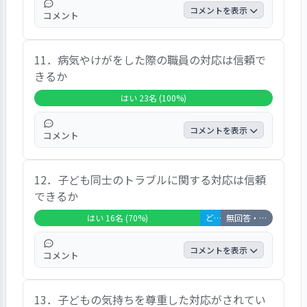
寄せられた意見はありませんでした。
コメントを表示
コメント
この項目では、「はい」と答えた方が全体の
11．病気やけがをした際の職員の対応は信頼で
95.7％を占め、「どちらともいえない」が
きるか
4.3％、「いいえ」が0％、「無回答＋非該
当」は0％という結果でした。自由記述欄に
はい 23名 (100%)
寄せられた意見はありませんでした。
コメントを表示
コメント
この項目では、「はい」と答えた方が全体の
12．子ども同士のトラブルに関する対応は信頼
100％を占め、「どちらともいえない」が
できるか
0％、「いいえ」が0％、「無回答＋非該当」
は0％という結果でした。自由記述では、特
はい 16名 (70%)
どちらともいえない 2名 (9%)
無回答・非該当 5名 (22%)
筆すべき意見はありませんでした。
コメントを表示
コメント
この項目では、「はい」と答えた方が全体の
13．子どもの気持ちを尊重した対応がされてい
69.6％を占め、「どちらともいえない」が