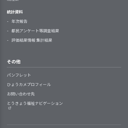
利用開始直後には、子どもの不
を行ったりしています。そ
指導を担当する職員に対して、
子どもに関する情報（事項）を
ています。今後はインスタグラムの投稿
安やストレスが軽減されるように配
のような取り組みを通じ、
自らの役割を理解してより良い指導
統計資料
外部とやりとりする必要が生じた場
2．全体的な計画や子どもの様子を踏まえた
回数を増やすなどして成果をさらに高め
慮している
互いを尊重する心を育むこ
2．サービスの向上をめざして、事業所の標
ができるよう組織的に支援を行って
指導計画を作成している
合には、保護者の同意を得るように
る方針であり、今年度は継続を目標に掲
年次報告
サービスの終了時には、子ども
準的な業務水準を見直す取り組みをしてい
とができるようにしていま
いる
している
げたうえで、子育て支援イベントの充実
る
や保護者の不安を軽減し、支援の継
す。また、海外の文化に親
都民アンケート等調査結果
子どもの羞恥心に配慮した保育
にも取り組むことを計画しています。
続性に配慮した支援を行っている
しむことが出来るよう、ネ
を行っている
評価結果情報 集計結果
イティブの講師による英語
指導計画は、全体的な計画を踏
【評語】
4. 職員の定着に向け、職員の意欲向上に取
教室を取り入れているほ
まえて、養護（生命の保持・情緒の
提供しているサービスの基本事
り組んでいる
か、肌の色が違う人形や世
安定）と教育（健康・人間関係・環
その他
目標の設定と
具体的な目標を設定し、その達成に
項や手順等は改変の時期や見直しの
界地図なども用意していま
2．サービスの実施にあたり、子どもの権利
境・言葉・表現）の各領域を考慮し
取り組み
向けて取り組みを行った
基準が定められている
す。5歳児は「国しらべ」を
を守り、子どもの意思を尊重している
て作成している
パンフレット
提供しているサービスの基本事
行い、その国の場所・国
取り組みの検
目標達成に向けた取り組みについ
指導計画は、子どもの実態や子
事業所の特性を踏まえ、職員の
項や手順等の見直しにあたり、職員
証
て、検証を行った
旗・日本との時差・挨拶・
ひょうカメプロフィール
どもを取り巻く状況の変化に即し
育成・評価と処遇（賃金、昇進・昇
や保護者等からの意見や提案、子ど
特産品などについて調べ、
検証結果の反
次期の事業活動や事業計画へ、検証
て、保育の過程を踏まえて作成、見
お問い合わせ先
格等）・称賛などを連動させている
もの様子を反映するようにしている
1冊にまとめる活動を行い
日常の保育の中で子ども一人ひ
映
結果を反映させた
直しをしている
就業状況（勤務時間や休暇取
とうきょう福祉ナビゲーション
ました。
とりを尊重している
個別的な計画が必要な子どもに
得、職場環境・健康・ストレスな
子どもと保護者の価値観や生活
対し、子どもの状況（年齢・発達の
ど）を把握し、安心して働き続けら
【講評】
習慣に配慮した保育を行っている
状況など）に応じて、個別的な計画
配慮が必要な子どもに寄り
れる職場づくりに取り組んでいる
虐待防止や育児困難家庭への支