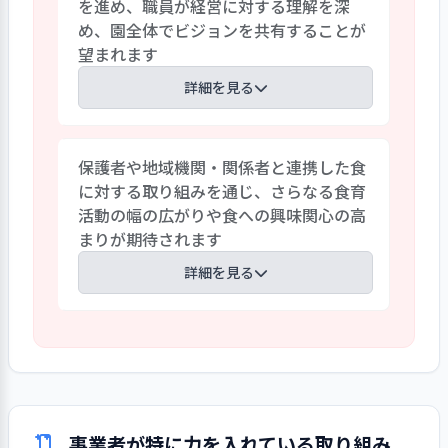
を進め、職員が経営に対する理解を深
用者調査の結果、学びのプログラムに対
め、園全体でビジョンを共有することが
する満足度が100％を示しました。ただ
望まれます
し、幼児クラスへの移行期になるとイン
ターナショナルスクールへの進学や転居
詳細を見る
が生じやすい地域特性があり、定員に対し
て空きが生じています。そのような状況に
「幼児クラスの定員割れ」や「職員の安
対し、見学対応や情報発信の充実に加
保護者や地域機関・関係者と連携した食
全危機管理意識の向上」を優先度が高い
え、保育内容や園生活の魅力を保護者に
に対する取り組みを通じ、さらなる食育
課題として、5年を単位とした長期計画を
伝えていくことなど、有効な対策を模索し
活動の幅の広がりや食への興味関心の高
立てています。あわせて、単年度計画を作
ています。本部と連携し、経営判断により
まりが期待されます
成し、具体的な行動計画に落とし込んでい
今後の方向性を見定める必要があると思
ます。一方で、職員自己評価の結果、設問
詳細を見る
われます。
「中長期の目標を達成するための年度単
位の事業計画を策定していますか」に対
園の食事に対する満足度は、利用者調査
する一般職員の「そう思う」の回答率が
において9割以上の高い数字になっていま
0％でした。中長期計画や予算編成に係る
す。しかし、保護者との共同や、地域機
認知度も同様の傾向を示しました。今後
関・関係者と連携した食に関する取り組
あらためて事業計画書を配布するなど
みが確認されませんでした。日々の給食
し、職員が経営に対する理解を深め、ビ
事業者が特に力を入れている取り組み