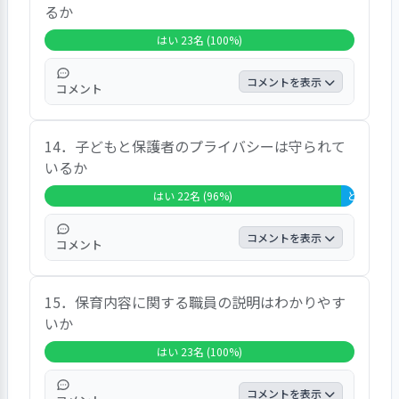
るか
8.7％、「いいえ」が0％、「無回答＋非該
当」は21.7％という結果でした。自由記述欄
はい 23名 (100%)
に寄せられた意見はありませんでした。
コメントを表示
コメント
この項目では、「はい」と答えた方が全体の
14．子どもと保護者のプライバシーは守られて
100％を占め、「どちらともいえない」が
いるか
0％、「いいえ」が0％、「無回答＋非該当」
は0％という結果でした。自由記述欄に寄せ
はい 22名 (96%)
どちらともい
られた意見はありませんでした。
コメントを表示
コメント
この項目では、「はい」と答えた方が全体の
15．保育内容に関する職員の説明はわかりやす
95.7％を占め、「どちらともいえない」が
いか
4.3％、「いいえ」が0％、「無回答＋非該
当」は0％という結果でした。自由記述欄に
はい 23名 (100%)
寄せられた意見はありませんでした。
コメントを表示