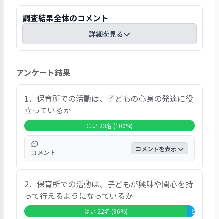
調査結果全体のコメント
詳細を見る
「現在利用している保育園を総合的にみて、どの
アンケート結果
ように感じていらっしゃいますか」との質問に対
して、「大変満足」56.5％、「満足」34.8％、
「大変満足」と「満足」を合わせて91.3％の回答
1．保育所での活動は、子どもの心身の発達に役
率となっています。「どちらともいえない」
立っているか
4.3％、「不満」0％、「大変不満」0％、無回答
はい 23名 (100%)
が4.3％でした。個別設問では、問1「活動や教育
等のプログラムは心身の発達に役立っているか」
コメントを表示
コメント
と問11・問13・問15について「はい」の回答率
が100％と高く、問4「保育所の生活で身近な自然
この項目では、「はい」と答えた方が全体の
や社会と十分関わっているか」では「はい」の回
2．保育所での活動は、子どもが興味や関心を持
100％を占め、「どちらともいえない」が
答率が60.9％と最も低くなっています。
って行えるようになっているか
0％、「いいえ」が0％、「無回答＋非該当」
は0％という結果でした。自由記述では、特
はい 22名 (96%)
どちらともい