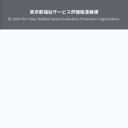
の作成、見直しをしている
添えるよう、職員を配置し
理念共有の取組により関係者の理解
職員の意識を把握し、意欲と働
援に向けて、職員の勉強会・研修会
指導計画を保護者にわかりやす
つつ専門機関と連携してい
と協力を促進している
きがいの向上に取り組んでいる
東京都福祉サービス評価推進機構
を実施し理解を深めている
く説明している
ます
職員間の良好な人間関係構築の
© 2004 The Tokyo Welfare Service Evaluation Promotion Organization.
指導計画は、見直しの時期・手
地域全体で保育園離れや転園の動き
ための取り組みを行っている
順等の基準を定めたうえで、必要に
配慮を要する子どもがいる
がある中で、幼児クラスの定員確保
応じて見直している
場合は、フリーの職員を配
を経営課題として位置付け、園見学
置して個別対応ができるよ
の充実やインスタグラムを通じた情
うにするとともに、パーソ
報発信に取り組んできた経過が整理
ナルスペースを確保するな
されています。特に、在園保護者に
3．子どもに関する記録を適切に作成する体
ど環境を整えています。ま
対して日々の活動内容を具体的に伝
制を確立している
た、区の保育課や発達支援
える工夫を行い、0～2歳児で大きな
センターなどの専門機関と
欠員が生じていないことや、2歳児
連携するほか、心理士の助
途中でのインターナショナルスクー
言を受けながら適切な支援
ルへの転園が減っていることは、一
子ども一人ひとりに関する必要
に努めています。子ども同
定の効果として受け止めることがで
な情報を記載するしくみがある
士のトラブルについては、
きます。一方で、達成度を60％と見
指導計画に沿った具体的な保育
できる限り見守ることと
ていることから、低年齢児の安定と
内容と、その結果子どもの状態がど
し、遊びの環境構成に配慮
幼児期以降の在籍継続にはなお差が
のように推移したのかについて具体
しながら、発達の過程で生
あり、地域特性による転居や進路選