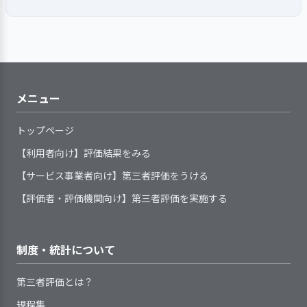
虐待や育児困難などの事案について
サービスの開始にあたり、基本
徹底している
アパス）と連動した事業所の人材育
学の要望があった場合には、個別の
きな場所に行き、自由に遊
もう一つの重要課題に挙げていました。
は、虐待防止対応マニュアルに則って
的ルール、重要事項等を保護者の状
地域の福祉ニーズにもとづき、
虐待を受けている疑いのある利
成計画を策定している
状況に応じて対応している
べる環境作りをしていま
その背景には、地域全体で保育園離れが
対応しています。加えて、全国保育士
況に応じて説明している
事業所の機能や専門性をいかした地
用者の情報を得たときや、虐待の事
1．手引書等を整備し、事業所業務の標準化
す。1歳児以上の保育室にお
見られ、幼稚園やインターナショナルス
会のセルフチェックシートや法人のチ
1．定められた手順に従ってアセスメント
サービス内容について、保護者
域貢献の取り組みをしている
を図るための取り組みをしている
実を把握した際には、組織として関
いても、子どもが遊びたい
クールへ転園する動きがあったことがあ
ェックリストを活用し、自らの行動を
（情報収集、分析および課題設定）を行
の同意を得るようにしている
事業所が地域の一員としての役
係機関と連携しながら対応する体制
玩具や教材を自ら取り出し
ります。この課題に対しては、「在籍園
い、子どもの課題を個別のサービス場面ご
振り返る機会を設けています。記入後
3. 事業所の求める人材像を踏まえた職員の
サービスに関する説明の際に、
割を果たすため、地域関係機関のネ
を整えている
やすいように配置していま
児数最低55以上をキープする」ことを目
とに明示している
メニュー
は園長に提出し、必要に応じて面談を
育成に取り組んでいる
保護者の意向を確認し、記録化して
ットワーク（事業者連絡会、施設長
す。
標に掲げ、園見学の充実として保活ワン
行い、不適切保育の防止に努めていま
手引書(基準書、手順書、マニュ
いる
会など）に参画している
ストップの活用を位置付け、5年を期限と
トップページ
す。そのほか、虐待に関するニュース
アル)等で、事業所が提供しているサ
地域ネットワーク内での共通課
する計画を立てています。取り組みにあ
などが報道された際は、記事を回覧を
異年齢での活動や散歩を実
ービスの基本事項や手順等を明確に
題について、協働できる体制を整え
【利用者向け】評価結果をみる
たっては、在園保護者に対して保育園で
子どもの心身状況や生活状況等
し、職員全員で意識を高めています。
勤務形態に関わらず、職員にさ
施し日々交流し互いを尊重
している
て、取り組んでいる
の活動内容をインスタグラムなどで具体
を、組織が定めた統一した様式によ
【サービス事業者向け】第三者評価をうける
2．サービスの開始及び終了の際に、環境変
まざまな方法で研修等を実施してい
する気持ちを育んでいます
提供しているサービスが定めら
的に伝える工夫も行いました。その結
って記録し把握している
化に対応できるよう支援を行っている
る
【評価者・評価機関向け】第三者評価を実施する
れた基本事項や手順等に沿っている
果、0～2歳児は年間を通して基本的に欠
子どもや保護者のニーズや課題
子どもが異年齢で交流する
職員一人ひとりの意向や経験等
かどうか定期的に点検・見直しをし
員がなく、2歳児の途中からインターナシ
を明示する手続きを定め、記録して
機会として、朝夕の合同保
に基づき、個人別の育成（研修）計
ている
ョナルスクールへ転園する動きも減って
1．子どものプライバシー保護を徹底してい
いる
育に加え、幼児クラスでは
画を策定している
制度・統計について
職員は、わからないことが起き
る
います。目標の達成度は60％と自己評価
アセスメントの定期的見直しの
サービス開始時に、子どもの保
「異年齢の日」を設けてい
職員一人ひとりの育成の成果を
た際や業務点検の手段として、日常
しており、その要因については、地域
時期と手順を定めている
育に必要な個別事情や要望を決めら
ます。そのほかにも、合同
確認し、個人別の育成（研修）計画
第三者評価とは？
的に手引書等を活用している
柄、子どもがある程度大きくなると郊外
れた書式に記録し、把握している
で散歩に行ったり、リズム
へ反映している
規程集
へ転居する家庭が一定数あるためと捉え