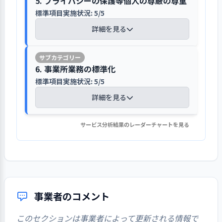
5. プライバシーの保護等個人の尊厳の尊重
特徴、各クラスの目標、特色、園の幼
的に職員との面談等を行い能力向上ニ
とで、保育士自身が避難経路を自分たち
の送迎時の会話や個人面談などの際
して評価、反省を行い、園運営の方向
ラストでわかりやすく紹介していま
1．子ども一人ひとりの発達の状態に応じた
紹介を行い、情報発信の向上に取り組
児教育について説明し、保育園の特徴
標準項目実施状況: 5/5
ーズの把握を行っています。
個人情報を含む情報の収集、利用等
自身で考え確認できるようになってき
に、子どもの園での生活や心身の発達
性と連動した達成状況の把握がなされ
保育を行っている
す。面接時に持ち物の見本を展示し、
んでいます。また、第三者評価の受審、
をわかりやすく案内しています。
は、保育従事者マニュアルに記載され
詳細を見る
た・子ども達（幼児）が「何が起きたの
などについて、家庭と連携を図りなが
ています。さらに、毎年の事業計画・報
新入園児保護者にもわかりやすいよう
結果公表を行い透明性の確保に努めて
1. 事業所が目指していることの実現に向け
職員に周知しています。園運営に関する
か」を放送や保育士から聞き、災害によ
ら、連絡帳でのやりとりや園日誌の作
告を職員間で共有し、園全体としての
テーマに沿った学び合いや保育実践に取
に工夫しています。個人情報の取り扱
います。地域に開かれた保育園として、
て一丸となっている
園のホームページに動画を掲載し、利
重要な文書等は、事務所内の鍵付書庫
って避難方法を考えられるようになっ
成・記録を行い、情報を把握していま
目標や達成度を振り返り、園運営に反
り組み、保育の質と組織力の向上を図っ
い写真掲載やサービス内容等について
体制を整備し、ボランティアや実習
用希望者に向けた情報提供に努めてい
標準項目実施状況: 7/7
【講評】
で管理・保管され、文書管理規定に則
た、等の成果が得られています。
す。また、把握した情報を基に、家庭
映しています。
ています
発達の過程や生活環境などによ
6. 事業所業務の標準化
は、園生活承諾書兼個人情報に関わる
生、小中高生の職場体験等の受け入れ
ます
り、定期的に整理し、必要に応じて最
詳細を見る
〇今後の方向性
や保護者の個別ニーズやそれに対する
り、子ども一人ひとりの全体的な姿
同意書を得ています。
標準項目実施状況: 5/5
を行っています。地域の子育て支援で
個人情報の保護や子どもの羞恥心への
新の状態になるよう更新されています。
引き続き継続的な活動とし、実践的な訓
支援方法等を児童票に記録し、随時更
就業状況は、シフト管理による勤務時
を把握したうえで保育を行っている
は、ハロウィン散歩と宝物探し、保育
保育園情報については、自治体で「保
配慮など、様々な取り組みがなされて
詳細を見る
データ化された個人情報やマニュアル
練を職員全員が行えるようにしていくこ
新しています。乳児期の児童票は月１
間や休暇取得状況の把握、事務時間の
子どもが主体的に周囲の人・も
入園当初は子どもや保護者の生活リズ
所体験、子育て相談等を開催し、地域
育施設等入所案内」が作成されてお
います
等は、ITシステムによるセキュリティ
1. 事業所を取り巻く環境について情報を把
とを次年度の計画に反映しています。
回の更新と３ヶ月に1回の保育経過記録
効率化、産休・育休の取得制度等を行
の・ことに興味や関心を持ち、働き
ムに配慮し、個別状況に応じた対応を
貢献に取り組んでいます。
り、当園においても、理念・方針・目
管理がなされています。パソコンは、Ｉ
握・検討し、課題を抽出している
の更新、幼児期の児童票は３ヶ月に１
い、健康で働きやすい職場づくりに努
サービス分析結果のレーダーチャートを見る
1. 事業所が目指していること（理念・ビジ
かけることができるよう、環境を工
しています
【講評】
標・地域との交流・食事とおやつ・年
個人情報保護の規程や目的を策定して
Ｄとパスワード設定によるアクセス権
標準項目実施状況: 6/6
ョン、基本方針など）を周知している
回の保育経過記録の更新を行っていま
めています。職員のやる気や働きがいで
夫している
【評語】
間行事予定・開園時間・案内図等の基
おり、利用目的と併せて同方針を明示
限の制限を設け、カメラやSDカード等
す。
は、日常の保育の中で、得意分野を活
子ども同士が年齢や文化・習慣
入園当初は、児童健康状況申告書や入
基本事項を捉えたマニュアルを整備
詳細を見る
本情報が記載されています。また、毎
し、保護者への説明と入園時の同意書
は、持ち出し簿による確認を行う等、
かし、主となる機会がもてるように心
目標の設定と
具体的な目標を設定し、その達成に
1. 社会人・福祉サービス事業者として守る
の違いなどを認め合い、互いを尊重
園前健康診断書、食材チェック表等を
し、いつでも確認できるようにしてい
月１回の園長会議、保健、栄養士のネ
による確認を行っています。同意書に
適切な管理・運用がなされています。
取り組み
向けて取り組みを行った
指導計画の理解を深めるため、保護者
がけています。また、「東京すくわくプ
べきことを明確にし、その達成に取り組ん
する心が育つよう配慮している
通じて、生活のリズムや健康状態等を
ます
ットワークに出席し、行政や関係機関
は、利用目的が記載され、双方で個人
事業所が目指していること（理
にわかりやすく伝える工夫をしていま
ログラム」を活用し、自然観察や手作
でいる
特別な配慮が必要な子ども（障
把握しています。児童票には子ども一
取り組みの検
目標達成に向けた取り組みについ
と情報の交換、共有を行っています。
情報保護の認識を共有できるようにし
2. 実践的な計画策定に取り組んでいる
事業者のコメント
念・ビジョン、基本方針など）につ
す
りあそび等のテーマに沿って日頃の気
証
人ひとりの情報をまとめ、職員間で共
て、検証を行った
害のある子どもを含む）の保育にあ
保育園で活用するマニュアル類は、法
標準項目実施状況: 2/2
1. 事業所を取り巻く環境について情報を把
ホームページでは地域子育て支援の園
ています。子どもの画像等を必要とす
標準項目実施状況: 5/5
いて、職員の理解が深まるような取
づきや工夫を互いに学び合い、職員の
有化を図り、子どもや保護者が安心し
たっては、他の子どもとの生活を通
人として統一的に作成しています。
握・検討し、課題を抽出している
内の行事、イベントの実施について掲
1. リスクマネジメントに計画的に取り組ん
る場合には、保護者には事前に確認、
詳細を見る
検証結果の反
次期の事業活動や事業計画へ、検証
このセクションは事業者によって更新される情報で
り組みを行っている
指導計画は、保育理念や保育目標に基
能力と保育の質の向上に取り組んでい
詳細を見る