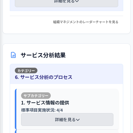
等の地域特性を把握しています。収集・
経験年数やスキル、園運営全体のバラン
詳細を見る
ます
り、職員の理解を深めています。苦情解
練の実施などに取り組んでいます。毎月
把握した情報は、園運営や地域の子育
ス等を考え、適材適所の人員配置を行っ
決等については、責任者、第三者委員
の避難訓練では、様々な場面を想定し
て支援に活かしています。
ています
経営層の役割や責任については、組織
等の設置による苦情解決制度を整備
た訓練や、警察署による不審者対応、
図および運営に関わる事務分掌で組織
組織マネジメントのレーダーチャートを見る
し、重要事項説明書や保護者ハンドブ
1. 事業所の重要課題に対して、目標設定・取り
普通救命救急士の資格取得等の専門的
保育園における正規職員は、法人で募
体制が明確に示されています。役割分担
ックで周知しています。保護者の意向等
組み・結果の検証・次期の事業活動等への反映
目指す姿を明確化した長期計画を踏ま
な学びの機会があり、危機管理の向上
集・採用を行っており、本部職員自らが
表では、園長や主任、事務員、事務局
を把握した際には、クレーム・意見簿
を行っている
え、単年度の具体的な事業計画が作成さ
に取り組んでいます。また、行政（小金
主体となる採用活動、ホームページ、
等の業務内容が示され、行動指針とな
に記録し、職員間で分析および共有
れています
井市）や保育所連絡網を通して不審
詳細を見る
園の特徴や求める人物像を掲載した求
っています。職員会議等において、保育
し、適切な対応に努めています。
サービス分析結果
者・感染症・災害情報等を収集できる
人サイト、就職フェア等を通じて必要
園が目指している方向性を確認し、職
法人として10年後の目指す姿をイメー
体制を整えています。さらに、熱中症予
な人材の確保に努めています。採用に際
員間での共通理解に努めています。ま
ジした長期計画が策定されており、理
防、嘔吐処理対応、散歩時等の交通安
子どもの人権についてマニュアルやチェ
しては、面接等を実施し、保育園の運
た、全体的な計画や事業計画を通して
1. 事業所の理念・基本方針の実現を図る上での重要課
念・ビジョンに向けた方向性が明確化
全の注意喚起等、時期や地域特性に応
6. サービス分析のプロセス
ックリストを活用し、意識向上に努めて
営の理解を得て人材の確保に取り組ん
目指す方向性の共有化を図っています。
題について、前年度具体的な目標を設定して取り組
されています。中期経営計画は、2024
じたリスクマネジメントにも取り組ん
います
でいます。将来や育成を見据えた人材構
み、結果を検証して、今年度以降の改善につなげてい
さらに、経営層は、毎月、園長と方向
年度までのものとなっていることか
でいます。
る（その１）
成は、職員の意向を把握しながら、必
性や決まり事の再確認を行い、園長
ら、今後は、2025年の中期経営計画を
子どもの気持ちを傷つけない取り組み
要に応じた異動がなされています。園で
は、職員会議を通じて職員全体に伝
1. サービス情報の提供
明確にしていくことが期待されます。単
では、保育に関する心得の中で園児へ
【前年度の重要課題に対する組織的な活
の人員配置は、経験年数やスキル、保
え、役割と責任に基づきリーダーシッ
ヒヤリハットや事故けが等の記録化に取
標準項目実施状況: 4/4
年度では、前年度の評価・反省、利用
の対応が記載され、職員間で確認し、
動（評価機関によるまとめ）】
有する資格、園長の評価、子どもの状
プを発揮しています。
り組み、再発防止・予防に努めています
者意向等を踏まえ、各クラス保育目
理解を深めています。また、毎月、各ク
詳細を見る
況、園全体のバランス等を考え、適材
標、目標達成に向けた保育実践、保育
ラスのチェックリストを活用し、環境
〇課題・目標
適所に配置しています。
大規模災害等に対しては、事業継続計
園独自の計画（保育内容）等を示した