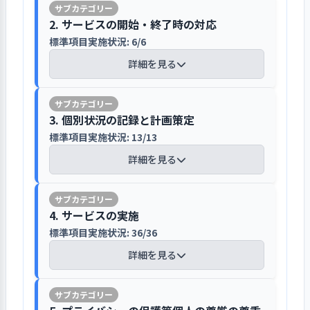
各種会議を設定し、職員意見や検討内容
や設備、子どもへの対応等の保育内容
災害時に各職員が自分で適切に判断、行
画（BCP）が作成されており、自施設で
事業計画が作成されています。年度当初
【講評】
を踏まえ、職員全体会議で意思決定して
を定期的に振り返りを行い、職員の意
動できるよう必要な知識や訓練を重ねて
2. サービスの開始・終了時の対応
の対応、他施設との連携等を想定し、
には計画に基づく予算案が作成され、
職員の目標や研修希望など能力向上のニ
います
識向上を図り、子どもの人権を尊重し
いくが必要と感じ、訓練が形式的になら
平常時や災害発生の緊急時、災害発生
標準項目実施状況: 6/6
入園希望者に園の概要をホームページ
収支計画書を確認しながら適切な予算
ーズを確認し、人材育成に取り組んでい
ながら保育を行うように努めています。
ず、実践的であることが大切と考え、
後の復旧に向けた対応が示されていま
やパンフレットを通じて発信していま
の執行がなされています。
ます
詳細を見る
会議体系は、本部会議、職員全体会
虐待防止に向けては、虐待対応マニュ
「訓練の多様化と質の向上」を目標に設
す。また、事業継続計画に沿って「大地
す
議、各クラス会議等が設定され、事業
アルの整備や研修を実施し、組織的な
定し、取り組んでいます。
震に備えて」を整備し、職員や保護者
保育士としての人材像や育成等の考え
計画で明確化されています。重要な案件
虐待防止対策に努めています。虐待等の
〇取り組み
計画の着実な実行に向けて、定期的に評
に配布し、周知がなされています。事
【講評】
保育園に関する基本情報は市が集約
方は、保育に関する心得で組織として
等は、職員全体会議で話し合いが行わ
発見や情報を得た場合には、子ども家
3. 個別状況の記録と計画策定
①「朝保育時」「夕保育時」「午睡時」
価・反省を行い進捗状況を把握していま
故、怪我等では、ICTアプリによるヒヤ
し、入園を希望される方に向けて保育
の保育士像を示しています。長期展望
れ、意思決定がなされています。決定内
庭支援センター等の関係機関と連携が
等違った時間帯での訓練の実施②「事務
標準項目実施状況: 13/13
す
リハットや事故簿等を活用して記録化
入園に際して、重要事項や保育内容等
施設等入所案内を発行しています。ホ
（キャリアパス）は、キャリアに応じ
容や経緯等は、職員会議での報告を基
図れる体制を整えています。
所火災」「調理室火災」「近隣火災」
に努め、気づきや情報の収集、改善策
をわかりやすく説明しています
詳細を見る
ームページでは園での生活、年間行
た役職、役割責任、知識、技術等の職
本とし、会議記録やICTアプリ（園日
「散歩時の地震」等異なった状況での訓
計画の推進に向けて、行事やクラス等
の検討が行われています。ヒヤリハット
事、地域との交流、食事についてなど
務能力が一覧表で整備されています。職
誌）、口頭での伝達等により、会議不
練の実施③訓練用消火器を使った消火訓
の活動では、各係や担任を中心に進め
等は、とりまとめ、要因分析、事例検
入園が決まった利用者に対しては、入
子育て支援の拠点として、園の機能や専
を分かりやすく記載しています。理念
員は、保育に関する心得を踏まえ自己
参加者やパート職員を含めて職員全員
練の実施④園内や散歩先でのヒヤリハッ
られ、運営委員会で定期的に進捗状況
【講評】
証等の報告を行い、再発防止・事故予
園前の健康診断や新入園児面接、入園
門性を活かし地域貢献取り組んでいます
や方針、また、動画によるフォトギャ
評価シートを作成し、自らの振り返り
4. サービスの実施
に周知しています。また、各クラスにタ
トマップを使用した研修の実施⑤消防署
をおよび目標設定の確認を行っていま
防に努めています。
説明会の実施を行っています。施設
ラリーの配信も行っており、保育園の
を行い、目指すキャリアプランや目標
ブレット端末があり、自由に確認でき
標準項目実施状況: 36/36
での救命救急講習の参加⑥ペットボトル
す。事業計画では、中間期および年度末
児童票等を活用し子ども一人ひとりの
長、主任が保育園の基本的なルールや
地域社会に対してホームページ、動画
様子を視覚的にわかりやすく紹介し、
に向かって知識・能力の取得、向上に
るようになっています。保護者には、お
を利用した心肺蘇生訓練の実施など、具
に評価・反省を行い、課題抽出および
発達状況の把握に努めています
詳細を見る
重要事項等は、重要事項説明書に基づ
配信、パンフレット、地域向け掲示等
情報を提供しています。保育園のパン
取り組んでいます。研修は、年間研修計
知らせの掲示や手紙の配付、口頭での
情報セキュリティのマネジメントに基づ
体的な取り組みがなされています。
達成状況を把握し、次期および次年度
いて丁寧に説明しています。保護者ハ
を通じて、幅広く周知しています。ホー
フレットは、園の様子がわかる写真を
画や研修情報等を共有し、適宜、研修
伝達、ICTアプリによるメール配信等に
き、適切な保管、管理、運用がなされて
〇取り組み結果
園児全員に対する個別記録の状況は、
の計画に反映しています。職員は、一人
ンドブックでは、園生活、保育に関わ
ムページやパンフレットの作成には力
載せて、園の保育理念・方針・目標、
への参加がなされています。また、定期
より周知しています。
います
・様々な状況や時間帯で訓練を行ったこ
児童票に記録し把握しています。毎日
ひとりが作成する自己評価シートに対
ること、入園時に用意する持ち物をイ
を入れ、視覚的に分かりやすく保育園