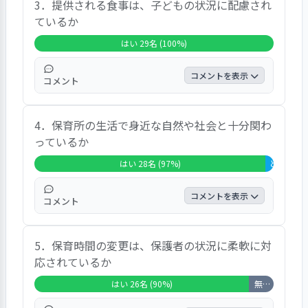
3．提供される食事は、子どもの状況に配慮され
の100.0％を占め、全ての回答者という結果
ているか
でした。また、自由記入の結果では、お抹茶
や英語、リズムなどがあり、家でも楽しかっ
はい 29名 (100%)
た、と話してくれていますなどの声が聞かれ
ました。
コメントを表示
コメント
この項目では、29人が「はい」と答え、全体
4．保育所の生活で身近な自然や社会と十分関わ
の100.0％を占め、全ての回答者という結果
っているか
でした。また、自由記入の結果では、食事は
もちろんですが、おやつもバラエティーに富
はい 28名 (97%)
どちらとも
んでいると感じますなどの声が聞かれまし
た。
コメントを表示
コメント
この項目では、28人が「はい」と答え、全体
5．保育時間の変更は、保護者の状況に柔軟に対
の96.6％を占め、「どちらともいえない」が
応されているか
3.4％、「いいえ」が0.0％という結果でし
た。また、自由記入の結果では、散歩の機会
はい 26名 (90%)
無回答・非該当 3名 (10%)
が多く、行事も季節に沿って工夫されていて