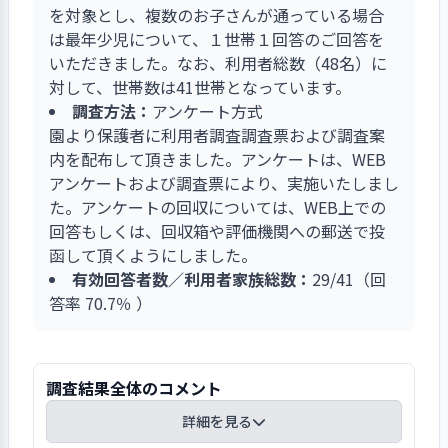
郷土食、世界の料理を提供し、リクエストメニュ
を対象とし、複数のお子さんが通っている場合
ー、バイキングにも取り組んでいます。バランス
は最年少児について、１世帯１回答のご回答を
よい楽しい給食を食べることで五感が発達し、子
いただきました。なお、利用者総数（48名）に
どもの成長に繋がっています。
対して、世帯数は41世帯となっています。
調査方法：
アンケート方式
園より保護者に利用者調査調査票および調査案
内を配布して頂きました。アンケートは、WEB
アンケートおよび調査票により、実施いたしまし
た。アンケートの回収については、WEB上での
回答もしくは、回収箱や評価機関への郵送で投
函して頂くようにしました。
有効回答者数／利用者家族総数：
29/41（回
答率 70.7％ ）
調査結果全体のコメント
詳細を見る