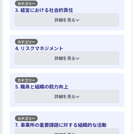
法人の理念に基づき、保育理念・目標
【講評】
3. 経営における社会的責任
等を掲げ、目指すべき方向性を示してい
ます。ホームページでは、目指している
利用者や職員の意向と地域情報を収集
詳細を見る
方向性や保育園で大切にしていること
し、園運営や保育に反映できるよう努め
をイメージできるように動画や写真を
ています
活用して子どもの姿や園の活動を紹介
【講評】
し、幅広く周知しています。また、保育
4. リスクマネジメント
保護者の意向は、行事や保育参観のア
理念・目標等は、保育園案内や保育に
ンケート、連絡帳、意見箱の設置、第
倫理や規範、法令遵守等は、研修等の学
詳細を見る
関わる心得等に掲載し、新人研修や職
三者評価受審時の利用者調査等を実施
びの機会を通じて職員全体で理解を深め
員会議等の機会に、事業所の成り立ち
し、意見や要望を収集しています。収集
ています
や理念等を説明し理解を深めています。
した意見や要望等は、とりまとめ、内
保護者には、入園前面談や保護者会等
【講評】
容の把握を行い対応しています。職員の
5. 職員と組織の能力向上
保育に従事する職員として守るべき
では、写真等を活用して子どもの姿を
意向は、年１回の職員アンケート、年
法、規範、倫理等は、就業規則、保育
具体的に分かりやすく伝え、保護者の
危機管理意識を高め、リスク対策を講じ
詳細を見る
２回の面談、必要に応じた相談等を通
に関わる心得（保育従事者用のマニュ
理解につなげています。
ながら安全安心の向上に取り組んでいま
じて把握しています。地域の福祉ニーズ
アル）等を整備し、職員に配付し、周
す
は、市役所からの通達、毎月の園長
知しています。また、職員会議や研修、
会、民生委員・児童委員等との交流等
園長は、方向性を適宜確認し、役割と責
【講評】
自己評価シートに基づく面談等で、規
7. 事業所の重要課題に対する組織的な活動
園運営におけるリスクに対して、危機
から情報を収集し、良好な子育て環境
任に基づきリーダーシップを発揮してい
範や倫理の学びや確認を行う機会があ
管理マニュアルの整備や毎月の避難訓