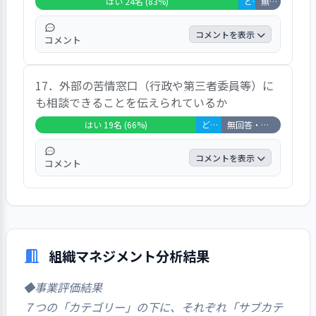
はい 24名 (83%)
どちらともいえない 2名 (7%)
無回答・非該当 3名 (10%)
た。また、自由記入の結果では、保護者会な
どで丁寧に説明頂けていますなどの声が聞か
コメントを表示
コメント
れました。
この項目では、24人が「はい」と答え、全体
17．外部の苦情窓口（行政や第三者委員等）に
の82.8％を占め、「どちらともいえない」が
も相談できることを伝えられているか
6.9％、「いいえ」が0.0％という結果でし
た。また、自由記入の結果では、まだそのよ
はい 19名 (66%)
どちらともいえない 3名 (10%)
無回答・非該当 7名 (24%)
うな経験がありませんが、対応いただけるよ
うに感じますなどの声が聞かれました。
コメントを表示
コメント
この項目では、19人が「はい」と答え、全体
の65.5％を占め、「どちらともいえない」が
10.3％、「いいえ」が0.0％という結果でし
た。また、自由記入の結果では、そのような
組織マネジメント分析結果
経験がないのでわかりませんなどの声が聞か
れました。
◆事業評価結果
７つの「カテゴリー」の下に、それぞれ「サブカテ