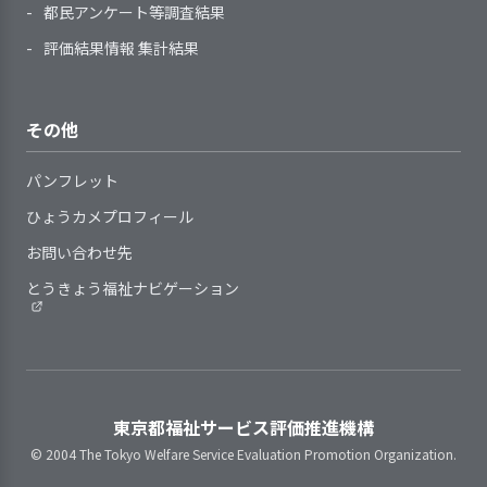
利用開始直後には、子どもの不
準的な業務水準を見直す取り組みをしてい
配慮児に対してはクラスの
確認し、個人別の育成（研修）計画
都民アンケート等調査結果
指導計画を作成している
外部とやりとりする必要が生じた場
り組んでいます。
る
安やストレスが軽減されるように配
仲間として育ちあい、互い
へ反映している
合には、保護者の同意を得るように
評価結果情報 集計結果
〇取り組み
慮している
に成長できるように援助し
指導を担当する職員に対して、
している
①保育経営支援サービスを行っている会
サービスの終了時には、子ども
ています。職員は発達支援
自らの役割を理解してより良い指導
子どもの羞恥心に配慮した保育
社の比較・検討を行う②支援内容が合致
や保護者の不安を軽減し、支援の継
センターのアドバイスを受
ができるよう組織的に支援を行って
指導計画は、全体的な計画を踏
を行っている
その他
するか検討する③顧問契約を行うなど、
提供しているサービスの基本事
続性に配慮した支援を行っている
けて、職員で共有し指導に
いる
まえて、養護（生命の保持・情緒の
具体的な取り組みがなされています。
項や手順等は改変の時期や見直しの
あたっています。異年齢
安定）と教育（健康・人間関係・環
〇取り組み結果
パンフレット
基準が定められている
児、配慮児との関わりの中
境・言葉・表現）の各領域を考慮し
・適当な顧問先を見つけることができ、
提供しているサービスの基本事
で子どもたちは相手を思い
ひょうカメプロフィール
2．サービスの実施にあたり、子どもの権利
て作成している
目標は達成できた・顧問契約を締結した
項や手順等の見直しにあたり、職員
4. 職員の定着に向け、職員の意欲向上に取
やる優しい心が育まれてい
を守り、子どもの意思を尊重している
指導計画は、子どもの実態や子
お問い合わせ先
当該専門家に毎月訪問をしてもらうこと
り組んでいる
や保護者等からの意見や提案、子ど
ます。
どもを取り巻く状況の変化に即し
ができた・随時電話やネット等でも職員
とうきょう福祉ナビゲーション
もの様子を反映するようにしている
て、保育の過程を踏まえて作成、見
の処遇改善や法人の運営について助言を
直しをしている
トラブル発生時は互いの思
もらうことができた・専門家との顧問契
日常の保育の中で子ども一人ひ
個別的な計画が必要な子どもに
いをくんで対応したり就学
約を結んだことで保育業界の制度の改
事業所の特性を踏まえ、職員の
とりを尊重している
対し、子どもの状況（年齢・発達の
に向けて準備しています
正、処遇改善、人事院勧告等の理解を深
育成・評価と処遇（賃金、昇進・昇
子どもと保護者の価値観や生活
状況など）に応じて、個別的な計画
めることができた・補助金の適正な対
格等）・称賛などを連動させている
東京都福祉サービス評価推進機構
習慣に配慮した保育を行っている
の作成、見直しをしている
子ども同士のトラブルが発
応、給与規定の見直し等を行うことがで
就業状況（勤務時間や休暇取
虐待防止や育児困難家庭への支
© 2004 The Tokyo Welfare Service Evaluation Promotion Organization.
指導計画を保護者にわかりやす
生した時は、保育士は互い
きた、などの成果が把握されました。
得、職場環境・健康・ストレスな
援に向けて、職員の勉強会・研修会