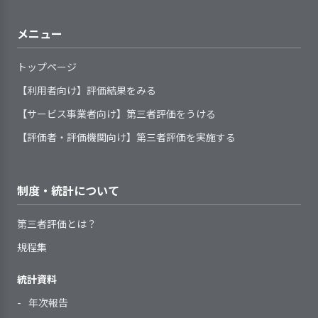
ンターとの連携により対応するととも
サービスの開始にあたり、基本
域貢献の取り組みをしている
を図るための取り組みをしている
実を把握した際には、組織として関
事業所が求める職責または職務
事業所の情報を、行政や関係機
関する決定事項について、必要に応
めるように環境を整えてい
サイクルの取り組みが進められてい
に、関係機関との連携による支援が図
1．定められた手順に従ってアセスメント
的ルール、重要事項等を保護者の状
事業所が地域の一員としての役
係機関と連携しながら対応する体制
内容に応じた長期的な展望（キャリ
じてその内容と決定経緯を伝えてい
関等に提供している
ます。
ると考えられます。
メニュー
られるようになっています。職員は
（情報収集、分析および課題設定）を行
況に応じて説明している
割を果たすため、地域関係機関のネ
を整えている
アパス）と連動した事業所の人材育
る
利用希望者等の問い合わせや見
い、子どもの課題を個別のサービス場面ご
「子ども虐待防止のための発見・対応
サービス内容について、保護者
ットワーク（事業者連絡会、施設長
成計画を策定している
学の要望があった場合には、個別の
とに明示している
トップページ
マニュアル～子ども関係機関用～」に
異年齢の縦割り保育や配慮
手引書(基準書、手順書、マニュ
の同意を得るようにしている
会など）に参画している
状況に応じて対応している
より虐待発見時の対応手順を確認し、
児との関りの中で優しい心
2. 事業所の理念・基本方針の実現を図る上での重要課
サービスに関する説明の際に、
アル)等で、事業所が提供しているサ
地域ネットワーク内での共通課
【利用者向け】評価結果をみる
題について、前年度具体的な目標を設定して取り組
「虐待防止や育児困難家庭への支援」
が育まれています
ービスの基本事項や手順等を明確に
保護者の意向を確認し、記録化して
題について、協働できる体制を整え
【サービス事業者向け】第三者評価をうける
み、結果を検証して、今年度以降の改善につなげてい
をテーマに園内研修を実施していま
3. 事業所の求める人材像を踏まえた職員の
している
いる
て、取り組んでいる
る（その２）
子どもの心身状況や生活状況等
す。園では、関連資料を回覧し理解の
幼児クラスは異年齢保育を
育成に取り組んでいる
【評価者・評価機関向け】第三者評価を実施する
提供しているサービスが定めら
を、組織が定めた統一した様式によ
普及に努めています。
おこない、日常の生活の中
れた基本事項や手順等に沿っている
【前年度の重要課題に対する組織的な活
って記録し把握している
で縦割りの活動や生活をし
かどうか定期的に点検・見直しをし
動（評価機関によるまとめ）】
子どもや保護者のニーズや課題
ています。キングカメハメ
2．サービスの開始及び終了の際に、環境変
制度・統計について
ている
を明示する手続きを定め、記録して
化に対応できるよう支援を行っている
勤務形態に関わらず、職員にさ
ハデー・ディワリ・春節等
職員は、わからないことが起き
〇課題・目標
いる
海外の文化行事に取り組ん
まざまな方法で研修等を実施してい
第三者評価とは？
た際や業務点検の手段として、日常
業界が大きく変動しており、変化を的確
1．子どものプライバシー保護を徹底してい
アセスメントの定期的見直しの
でいます。乳児クラスでも
る
的に手引書等を活用している
る
規程集
に理解し、対応していくため、専門家か
時期と手順を定めている
1・2歳児合同で散歩に行っ
職員一人ひとりの意向や経験等
らの助言・支援が必要と判断し、「より
サービス開始時に、子どもの保
たりしています。また、近
に基づき、個人別の育成（研修）計
統計資料
良い保育環境の維持、確保のため、保育
育に必要な個別事情や要望を決めら
隣の高齢者施設のお年寄り
画を策定している
園運営を総合的に支援してもらえる会社
年次報告
れた書式に記録し、把握している
と交流を実施しています。
職員一人ひとりの育成の成果を
2．サービスの向上をめざして、事業所の標
子どもに関する情報（事項）を
2．全体的な計画や子どもの様子を踏まえた
と顧問契約を結ぶ」を目標に設定し、取