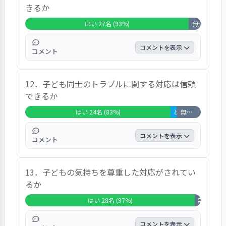
きるか
0.0％、「いいえ」が0.0％という結果でし
た。また、自由記入の結果では、子どもに対
はい 27名 (93%)
無回答・非該当 2名 (7%)
しても保護者に対しても優しい口調でお話し
てくださいますなどの声が聞かれました。
コメントを表示
コメント
この項目では、27人が「はい」と答え、全体
12．子ども同士のトラブルに関する対応は信頼
の93.1％を占め、「どちらともいえない」が
できるか
0.0％、「いいえ」が0.0％という結果でし
た。また、自由記入の結果では、子どもだけ
はい 24名 (83%)
どちらともいえない 1
無回答・非該当 4名 (14%)
でなく、親の状況も考えてくれるので落ち着
いて対応できますなどの声が聞かれました。
コメントを表示
コメント
この項目では、24人が「はい」と答え、全体
13．子どもの気持ちを尊重した対応がされてい
の82.8％を占め、「どちらともいえない」が
るか
3.4％、「いいえ」が0.0％という結果でし
た。また、自由記入の結果では、状況を把握
はい 28名 (97%)
無回答・非該
して園児同士納得した上での和解を適切にサ
ポート頂いていますなどの声が聞かれまし
コメントを表示