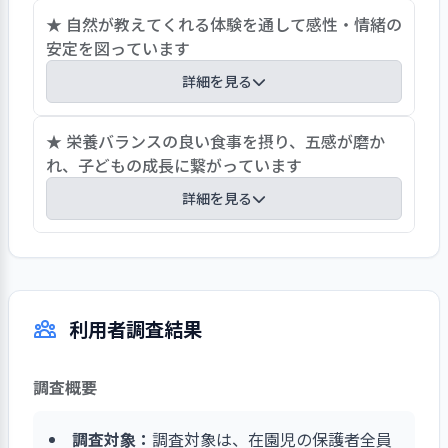
地域に根ざした保育園に向けて在園児、
地域社会に対してホームページ、動画配信、パン
★ 自然が教えてくれる体験を通して感性・情緒の
地域の方々が共に笑顔が見られる園を目
フレット、地域向け掲示等を通じて視覚的に分か
安定を図っています
指す事に期待します。
りやすく保育園の活動内容を紹介し、積極的に情
詳細を見る
報を発信しています。また、ボランティア、実習
生、小中高生の職場体験等を受入れています。地
当園は子育ては自然の多い場所で、を信念に、小
★ 栄養バランスの良い食事を摂り、五感が磨か
域の子育て支援では、ハロウィン散歩と宝物探
金井公園のすぐ近くに設置されています。天気が
れ、子どもの成長に繋がっています
し、保育所体験、子育て相談等を開催し、地域貢
良ければ朝から公園に出かけ思い切り体を動かし
献に取り組んでいます。園全体で地域の子育て支
詳細を見る
たり、気持ちの良い風を感じたり、いい匂いがし
援に対し、あたたかい気持ちで前向きに取り組
たりと開放感を味わっています。また、自然を取
み、子育て支援の拠点として保育園の機能や専門
栄養のバランスを考え、献立を作り、手作り給
り入れた活動の年間計画を立てて、葉っぱの大き
性を活かした地域貢献がなされています。
食・おやつを提供しています。子どもたちの
さくらべ・虫の１日保育(ダンゴムシ・トンボ)木
「食」への興味を引き出すために、旬の野菜を使
の枝オブジェ等に乳児・幼児共に取り組んでいま
利用者調査結果
い「美味しい」食事が提供できるように創意工夫
す。子どもたちは、四季折々の変化を楽しみ、虫
しています。食育では、子どもたちが食べ物を触
を探したり、枯葉で遊んだリしています。園庭で
る、香りをかぐ、味わって食べる、食事を目で見
は野菜の栽培を行い、農園ではさまざまな野菜を
調査概要
て「美味しそう」と思う、食事を提供していま
収穫しています。
す。給食の三食栄養について学び、ぎょうじ食、
調査対象：
調査対象は、在園児の保護者全員