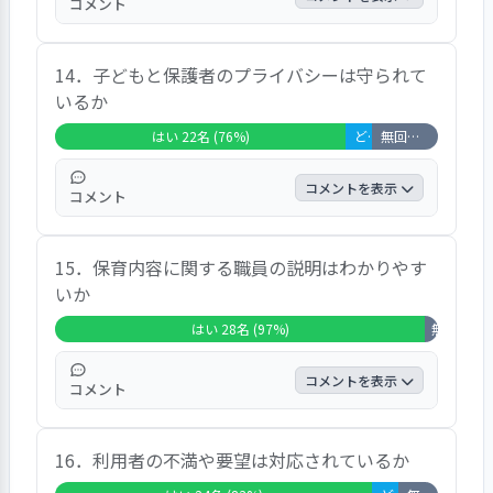
コメント
た。
この項目では、28人が「はい」と答え、全体
14．子どもと保護者のプライバシーは守られて
の96.6％を占め、「どちらともいえない」が
いるか
0.0％、「いいえ」が0.0％という結果でし
た。また、自由記入の結果では、親以上に子
はい 22名 (76%)
どちらともいえない 2名 (7%)
無回答・非該当 5名 (17%)
供たちの意志を聞取り、落とし所を探してく
ださっていると感じますなどの声が聞かれま
コメントを表示
コメント
した。
この項目では、22人が「はい」と答え、全体
15．保育内容に関する職員の説明はわかりやす
の75.9％を占め、「どちらともいえない」が
いか
6.9％、「いいえ」が0.0％という結果でし
た。また、自由記入の結果では、聞かれたく
はい 28名 (97%)
無回答・非該
ない事を聞かされていないので守ってくれて
るなどの声が聞かれました。
コメントを表示
コメント
この項目では、28人が「はい」と答え、全体
16．利用者の不満や要望は対応されているか
の96.6％を占め、「どちらともいえない」が
0.0％、「いいえ」が0.0％という結果でし