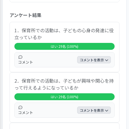
「現在利用している保育園を総合的にみて、どの
アンケート結果
ように感じていらっしゃいますか」との質問に対
して、「大変満足」82.8％、「満足」13.8％、を
全て足すと96.6％の回答率となっており、園に対
1．保育所での活動は、子どもの心身の発達に役
して保護者の高い満足度がうかがわれます。個別
立っているか
の項目についても「はい」と回答している結果が
はい 29名 (100%)
多く、満足している状況がうかがえました。特
に、「保育所での活動は、子どもの心身の発達に
コメントを表示
コメント
役立っているか」、「保育所での活動は、子ども
が興味や関心を持って行えるようになっている
この項目では、29人が「はい」と答え、全体
か」、「提供される食事は、子どもの状況に配慮
2．保育所での活動は、子どもが興味や関心を持
の100.0％を占め、全ての回答者という結果
されているか」、「子どもの保育について家庭と
って行えるようになっているか
でした。また、自由記入の結果では、自然と
保育所に信頼関係はあるか」などは、「はい」の
のふれあいや指先を使った遊び、たくさんの
はい 29名 (100%)
回答率が100.0％と満足度が高い結果でした。
絵本など子どもの成長を促す環境が揃ってい
て、日々、心身の成長を感じていますなどの
コメントを表示
コメント
声が聞かれました。
この項目では、29人が「はい」と答え、全体