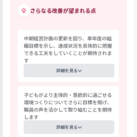
応を心がけています。就業状況では、シフ
心配なことについて相談にのり、小さな変
トによる事務時間の確保、残業時間の削
さらなる改善が望まれる点
化でも共有し子どもの発達、成長を喜び
減、有給休暇の取得、産休・育休の取得
あうように努めています。
等に取り組み、ワークライフバランスの
向上が図られています。また、職員間の関
中期経営計画の更新を図り、単年度の組
係が良く、やりたいことや新しいことに
織目標を示し、達成状況を具体的に把握
挑戦しやすい環境となっています。職員自
できる工夫をしていくことが期待されま
己評価でも、「人間関係が良好」、「相
す
談しやすい環境」等の声が聞かれ、風通
しが良く働きやすい職場環境となっている
詳細を見る
ことがうかがわれます。
法人として10年後の目指す姿をイメージ
子どもがより主体的・意欲的に過ごせる
した長期計画が策定されており、理念・ビ
環境つくりについてさらに目標を掲げ、
ジョンに向けた方向性が明確化されてい
職員の声を活かして取り組むことを期待
ます。。また、前年度の評価・反省、利用
します
者意向等を踏まえた事業計画が作成され
ています。一方で、中期経営計画は、
詳細を見る
2024年度までのものとなっており、これ