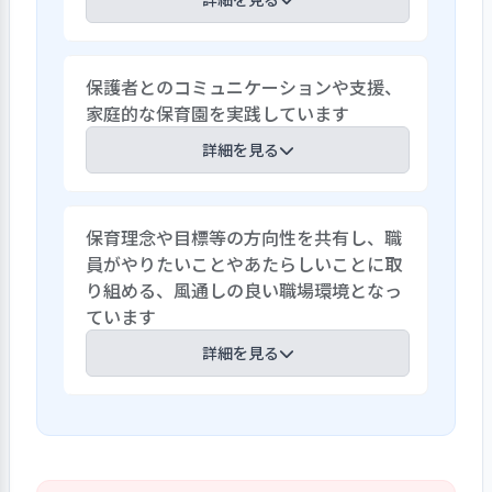
行事は季節の行事やみどりのプレイデー
保護者とのコミュニケーションや支援、
（運動会）・つくしんぼ発表会などに加
家庭的な保育園を実践しています
えて、お花見散歩・ピクニック・キラキラ
夏祭り・ハロウィン散歩、その他に世界
詳細を見る
のお祭り、キングカメハメハデー（ハワ
イ）・ディワリ（インド）・春節（中国）
室内は自然な木、布のオブジェを飾り優
などがあり、その国の話をしたり音楽を流
保育理念や目標等の方向性を共有し、職
しい雰囲気作りを心がけています。園児も
し、写真などで紹介して、異国の文化に興
員がやりたいことやあたらしいことに取
少人数であり、家庭的できめ細かい保育を
味を持てるようにしています。給食の献立
り組める、風通しの良い職場環境となっ
通して、子ども一人ひとりの個性を伸ばし
では行事食のほか郷土料理や世界の料
ています
ていくことを特徴としています。保護者の
理・年度末には年長児のリクエストメニ
就労状況や子育ての考え方等個人面談、
詳細を見る
ューも取り入れています。このようにさま
日々の会話や連絡帳などから把握してい
ざまな行事や給食を提供し、子どもたち
ます。当園は園で使うおむつや食事エプロ
の生活に潤いや喜びを与えています。
法人の理念に基づき、園の目ざす方向性や
ン等を無償で提供する等、働く保護者の
保育理念・目標等を共有し、職員一人ひ
負担軽減に努めています。迎え時には一人
とりが子どもの心に寄り添い、丁寧な対
ひとりと密なコミュニケーションをとり、