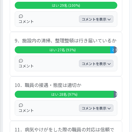
た。また、自由記入の結果では、年間スケジ
はい 29名 (100%)
ュールが出るのでその予定をもとに合わせて
いますなどの声が聞かれました。
コメントを表示
コメント
この項目では、29人が「はい」と答え、全体
9．施設内の清掃、整理整頓は行き届いているか
の100.0％を占め、全ての回答者という結果
でした。また、自由記入の結果では、先生方
はい 27名 (93%)
どちらともいえ
無回答・非該
が気さくに話しかけてくださるので、帰りの
際などに相談しやすいなどの声が聞かれまし
コメントを表示
コメント
た。
この項目では、27人が「はい」と答え、全体
10．職員の接遇・態度は適切か
の93.1％を占め、「どちらともいえない」が
3.4％、「いいえ」が0.0％という結果でし
はい 28名 (97%)
無回答・非該
た。また、自由記入の結果では、とても清潔
で、荷物もまとまっていますなどの声が聞か
コメントを表示
コメント
れました。
この項目では、28人が「はい」と答え、全体
11．病気やけがをした際の職員の対応は信頼で
の96.6％を占め、「どちらともいえない」が