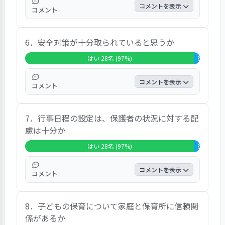
素晴らしいと思いますなどの声が聞かれまし
コメントを表示
コメント
た。
この項目では、26人が「はい」と答え、全体
6．安全対策が十分取られていると思うか
の89.7％を占め、「どちらともいえない」が
0.0％、「いいえ」が0.0％という結果でし
はい 28名 (97%)
どちらとも
た。また、自由記入の結果では、連絡すれば
対応していただけて助かっていますなどの声
コメントを表示
コメント
が聞かれました。
この項目では、28人が「はい」と答え、全体
7．行事日程の設定は、保護者の状況に対する配
の96.6％を占め、「どちらともいえない」が
慮は十分か
3.4％、「いいえ」が0.0％という結果でし
た。また、自由記入の結果では、玄関ドアに
はい 28名 (97%)
どちらとも
手を挟まないようクッションがあるなど、い
たるところに工夫を感じますなどの声が聞か
コメントを表示
コメント
れました。
この項目では、28人が「はい」と答え、全体
8．子どもの保育について家庭と保育所に信頼関
の96.6％を占め、「どちらともいえない」が
係があるか
3.4％、「いいえ」が0.0％という結果でし