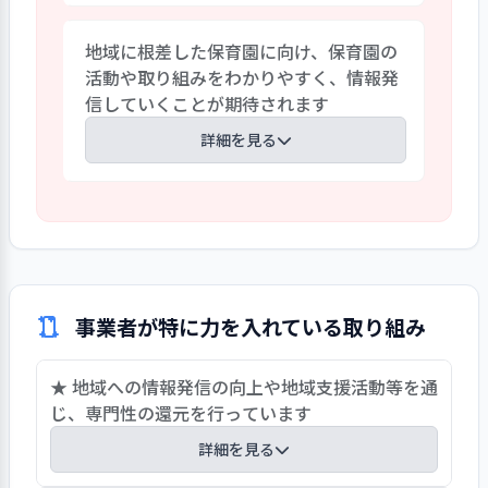
にともなう、園運営の単年度における保
園内は温かみが感じられる雰囲気の中で、
育園全体の組織目標には、課題も伺われま
地域に根差した保育園に向け、保育園の
各年齢に合わせた玩具や空間が確保され
す。今後はさらに、2025年度以降の５ヶ
活動や取り組みをわかりやすく、情報発
ています。乳児では手先の玩具や這う・伝
年の中期経営計画を更新し、単年度の組
信していくことが期待されます
う・歩くなど、安全に全身を活用できる空
織目標を明確にし、達成状況を具体的に
間が用意されています。幼児クラスは色、
詳細を見る
把握できる工夫をしていくことが期待さ
文字、形、文字合わせ等が掲示されてい
れます。
ます。また、廊下にはたくさんの絵本が揃
地域に根ざした保育園を目指し様々な取
えてあり、好奇心や想像力を促せる環境と
り組みを行っています。地域の未就園児親
なっています。ほか、幼児クラスは1週
子に(一緒にお散歩に行こう、ハロウィ
間、小学校へつなげるカリキュラムが整
ン、森の宝物を見つけよう、冬の自然体
えられています。保育園の幼児クラスの特
験)や出産前の家庭を対象としたようこそ
色ある幼児教育を大切にし、子どもが主
事業者が特に力を入れている取り組み
赤ちゃんピーカーブー等を定期的に実施し
体的に意欲的に過ごせる環境作り、さらな
ています。その際、離乳食講座や育児相談
る目標に期待します。
★ 地域への情報発信の向上や地域支援活動等を通
も受け付けています。また、近隣の公園へ
じ、専門性の還元を行っています
七夕飾り・クリスマス飾り付けの交流を
行っています。コロナ禍で途絶えていたお
詳細を見る
年寄りとの交流も再開しています。今後も