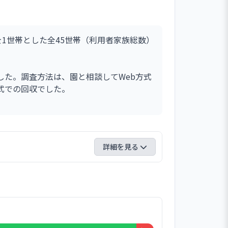
1世帯とした全45世帯（利用者家族総数）
た。調査方法は、園と相談してWeb方式
式での回収でした。
詳細を見る
でした。自由意見は以下の通りです。「子ど
ろいろなことに対応いただいています。子
のみなさんのおかげで私たちも安心して仕
ます」「保育園で楽しく過ごしているよう
だいている一方、気を使いすぎて先生たち