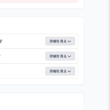
法の経験者もいて、不安を抱えて入職さ
「誰に聞いてよいかわからない」等の
、温かく迎え入れる仕組みを用意するこ
す
詳細を見る
を管轄する支部が設立されました。支部体制
す
詳細を見る
ったり、支部内の他園との交流も促進され
、下期2回開催しています。今後は業務改
めに行います。そのため、園では、職員に
詳細を見る
、水害・火災・地震に対する告知なしの避
保や情報伝達について安全会議等で振り返
みを昨年から始めました。小学校を訪問し
関との連携も図っています。
」という手作りの地図を作成し、廊下に掲
防署の場所を確認し、地域交流のある商店
けできるよう取り組んでいます。