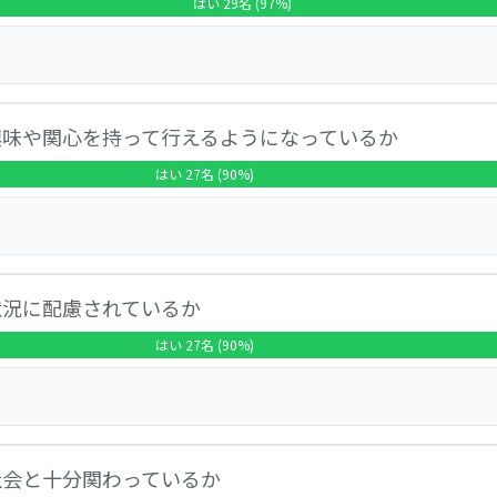
はい 29名 (97%)
「子供と親のことを考えてくれる温かい保育園だと思います」
通わせていただいてます」「入園前は英語学習のところを希望
と思います」「登園時の一人ひとりへの挨拶が無くなり残念」
」が3％でした。以下の意見がありました。「色々な体験遊びを
興味や関心を持って行えるようになっているか
ろいろな経験、体験ができていると思います」「いつも安全に
歌を歌っていたり、いろんなことを教えてくれるようになり、
はい 27名 (90%)
激になってると思います」「人見知りをあまりしない」「放置
もいえない」が10％でした。以下の意見がありました。「家
状況に配慮されているか
慮した活動をしていただいていると感じています」「家で出来
ネリ化しやすい部分はあるかと思います」「普通」
はい 27名 (90%)
もいえない」が10％でした。以下の意見がありました。「好
社会と十分関わっているか
ですが、園ではあまりないようです」「食具が使えない子への