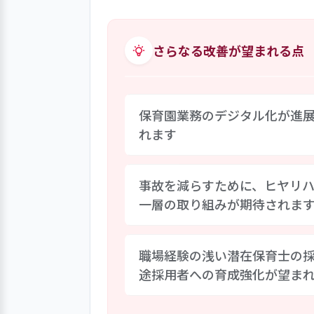
います。稲作りでは、子どもたちは
種類の土をどうやって混ぜようか
を楽しみにしている様子が載って
さらなる改善が望まれる点
合っています。
保育園業務のデジタル化が進
れます
近年保育園用アプリや通信用アプ
事故を減らすために、ヒヤリ
の迅速な連絡や画像等による詳細な
一層の取り組みが期待されま
の度合いによってストレスになっ
タから特定のマニュアルを探すの
れます。
園では事故防止指針に基づいて体
職場経験の浅い潜在保育士の採
検討して全体会議で周知し、その後
途採用者への育成強化が望ま
したため、事故を減らすためにヒ
によるリスク洗い出しや危険個所
り組みが期待されます。
この数年、園では人手不足を補う