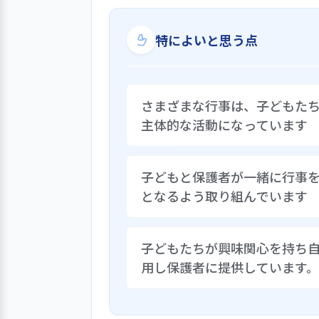
特によいと思う点
さまざまな行事は、子どもた
主体的な活動になっています
七夕・夏祭り・ファミリーデイ・
子どもと保護者が一緒に行事
参加して楽しめる行事もあります
となるよう取り組んでいます
を考え作っています。お店に出す
め、友だちと協力し合って背景や
幼児クラスの運動会はファミリー
子どもたちが興味関心を持ち
ための練習はなく普段の子どもた
用し保護者に提供しています。
らうようにしました。他にも子ど
トを実施する等に取り組み、保護
園では、クラスだより、ドキュメ