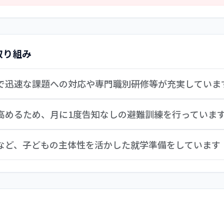
途採用者には、保育士の経験が浅い人や当園とは異なる保育方
。第三者評価の職員自己評価にも「教えてもらう仕組みがない」
の学習とともに短期間のOJT指導や育成メンターの導入など
取り組み
携で迅速な課題への対応や専門職別研修等が充実していま
部が統括して管理していましたが、2年前の組織改正により関東
高めるため、月に1度告知なしの避難訓練を行っていま
及び状況に応じた予算編成などで迅速な対応ができるようにな
力を入れ、支部では保育士や看護師・調理師等の研修を上期2回
せるための安全教育と、職員の行動と連携・連絡体制確認のた
成など、子どもの主体性を活かした就学準備をしています
率化が更に進むものと期待されます。
感を持った取り組みによって訓練の効果をより一層上げるため
放送をしっかりと聞く意識を持たせ、終了後には避難経路の確
はおよそ4校あり、5歳児は就学に向けて「町探検」する取り組
合いの総合訓練や警察署協力による不審者対応訓練など関係機
けでなく、小学校までの道のりを表した「まちたんけんマップ
ることを念頭に置き、困った時にSOSを出せるよう、警察や消
域資源を可視化し、子どもたちが主体的に就学に向けて意識づ