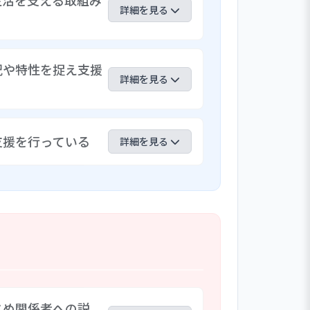
生活を支える取組み
詳細を見る
め、交代制で途切れなく連続的に職員が
況や特性を捉え支援
中活動支援との密な協力体制があり、相
詳細を見る
でなくトータルで入居者の生活を支える
添い、地域に根差した支援サービス提供
声掛け後、ニコニコした笑顔と「頑張っ
支援を行っている
声掛け、折り紙買いに行きたいとの声に
詳細を見る
、その後の表情や反応まで、詳細に記録
や特性を捉え支援方針に繋がる記載がさ
て「体験入所」を行っている。体験期間
員は、入所後を見据えて、この体験時か
取って記録している。この「体験入所」
の気持ちを尊重している事として高く評
じめ関係者への説