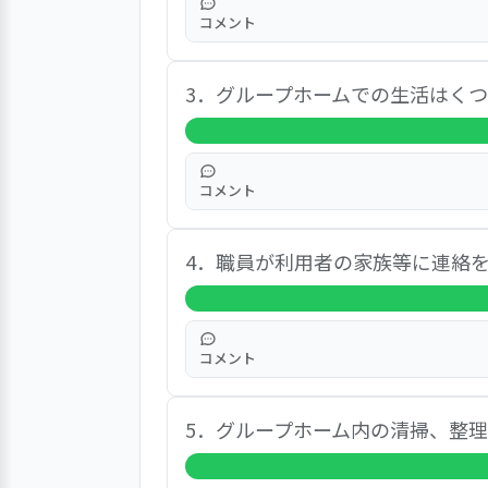
コメント
「はい」の回答率は、９５％となっ
3．グループホームでの生活はく
て楽しい。 ・作業所の仕事が楽し
グゾーパズルをしたりする。 ・音
月ヘルパーと浅草に行ったり、劇団
コメント
「はい」の回答率は、７７％となっ
4．職員が利用者の家族等に連絡
操をやってから作業所に行く。 ・
声が大きい人がいる。 ・大丈夫 
る。 ・落ち着いて過ごせている（
コメント
「はい」の回答率は、６４％となっ
5．グループホーム内の清掃、整
い。 ・母が亡くなって妹はあまり
い。 ・携帯持ってるので自分です
てくれる。職員が家族に電話する時