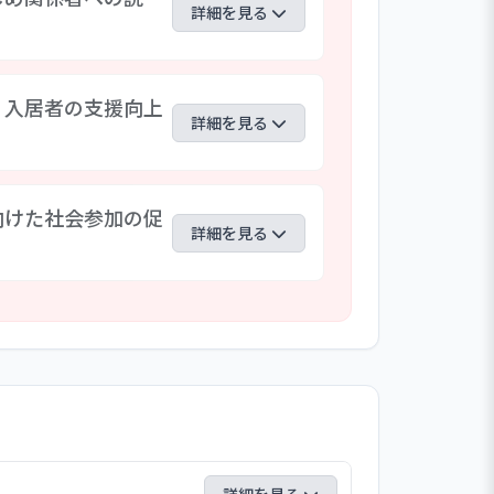
詳細を見る
トに取組んでいる。職員は常に事故の可
、入居者の支援向上
法が確定しておらずうまく機能していな
詳細を見る
が必要と考えている。そのうえで、入居
協働できる避難・防災体制の構築が望ま
トでは、「相談しやすくなった」との声
向けた社会参加の促
ているか分からない」等の意見も上がっ
詳細を見る
ュニケーションを密にとり、業務に支障
で意思疎通を図り、入居者の支援向上に
にある。あるめりあでは、連絡会や関係
花見やボーリング等にも出かけ社会資源
出機会を活用している。施設長も「画一
の社会参加にも積極的な取り組みへの