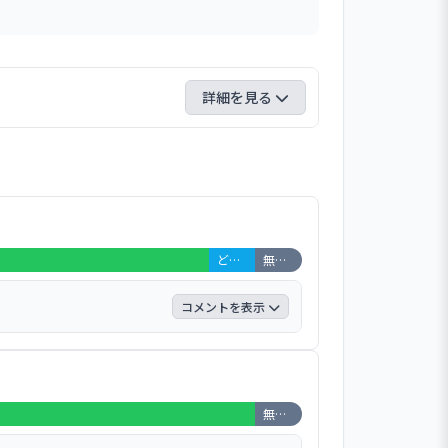
詳細を見る
楽しい」などの意見があり、基本的には楽
い」「声が聞こえてくるので落ち着かない」
と読み取れる。また、「ご飯は美味しい」
り、全体としては食事には満足しているも
取れる。総合的な感想については、4名が
どちらともいえない 1名 (5%)
無回答・非該当 1名 (5%)
ていることから、改善すべき点はあると考
コメントを表示
に話をします。 ・大丈夫。 ・やって
くれる。落ち込んだ時も丁寧に寄り添っ
て一緒に降ろしに行ってくれる。 ・手
無回答・非該当 1名 (5%)
ホームに電話したら、来てくれた。