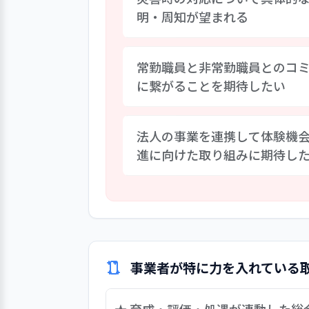
明・周知が望まれる
法人および事業所は、事業継続計
常勤職員と非常勤職員とのコ
能性を予見しながら行動し事故防
に繋がることを期待したい
い状況にある。現在、事業所では
者および職員や関係者に各自の役
れる。
非常勤とのコミュニケーションに
法人の事業を連携して体験機
もある。一方で、非常勤職員から
進に向けた取り組みに期待し
ており、常勤職員とのコミュニケ
がないよう取り組む」との課題が
繋がることを期待したい。
入居者の地域社会参加において、
機関と連携してして地域情報は得
の活用をしているが、コロナ禍以
的支援となっている」と評してお
検討に期待したい。
事業者が特に力を入れている