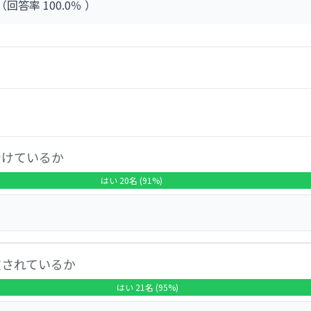
2（回答率 100.0％ ）
暮らすの楽しい」「自由に楽しく過ごせている」「お出かけが
る。一方で、一部の意見として、「夜しゃべっていて、うるさ
利用者の個々の状況にも配慮した更なる対応を求める声がある
見があるが、一部の利用者からは「量が少ない」との意見があ
受けているか
ば個々の利用者の状況にあわせての対応を望む声があると読み
はい 20名 (91%)
しているが、１１名が「大変満足」、５名が「満足」と回答し
業所に対する評価が高いことがうかがえる。
ています。回答や意見の要約は次に示す通りです。 ・職員さん
重されているか
話人に言ったらすぐ助けてくれる。 ・困ったら相談に乗って
て見つけて助けてくれた。 ・ゴミ出し一緒に声かけて手伝っ
はい 21名 (95%)
ってくれたりする。 ・バスで違うところに行った時に迷って