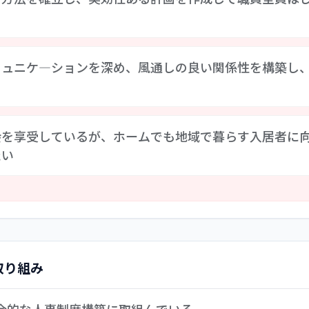
画など各種リスク対応・対策規定を策定してリスクマネジメン
ミュニケ―ションを深め、風通しの良い関係性を構築し
止に努めている。ただ、ＢＣＰに関しては現在現実的な運用方
、現実的な運用が可能かつ一体的な統括的消防防災計画の策定
割分担などを周知徹底し、さらに地元地域の関係者とも連携・
おいて、管理職は意識して対話に積極的に取り組み、アンケー
会を享受しているが、ホームでも地域で暮らす入居者に
は、「情報が降りてこない」「壁を感じる」「提案が反映され
たい
ーションが課題と捉えられる。管理職からも「非常勤とのコミ
あがっている。今後更に、非常勤職員との対話の機会設定など
法人としては様々な事業を連携して体験機会を享受できる体制
ており、催事等参加機会の提供を行っている。ホーム企画でお
降、地域の行事も縮小傾向であり、入居者個人の移動支援で外
り、今後、「江戸川区菜の花会」ミッション達成に向け、地域へ
取り組み