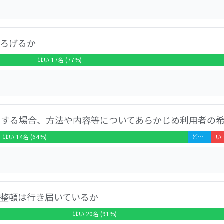
ています。回答や意見の要約は次に示す通りです。 ・今度ディ
つろげるか
い。 ・菜の花で塗り絵している。 ・テレビを観たり、入居
楽、野球が好き。テレビで観たり、実際に観に行くこともある
はい 17名 (77%)
の踊りを観たりしている。 ・作業所でお菓子の箱折りしてる。
ています。回答や意見の要約は次に示す通りです。 ・他の入居
をする場合、方法や内容等についてあらかじめ利用者の
洗濯とかします。 ・一回、周りの人が騒がしくてイライラし
・４時におやつ、友達と話して、ゆっくり過ごせる。 ・騒が
はい 14名 (64%)
どちらともいえない 1名 (5%)
いいえ 1
３）。 ・入居者でうるさい人がいる。何度も同じことを言う
ています。回答や意見の要約は次に示す通りです。 ・妹に会い
理整頓は行き届いているか
連絡しない。 ・連絡したらダメって言われる。 ・職員がと
る（２）。 ・弟は入院中でお見舞いに世話人さんと一緒に行
はい 20名 (91%)
は教えてくれる。 ・電話したい時、職員に伝えると電話して