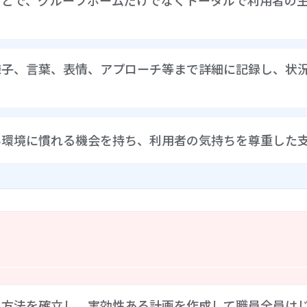
ことで、グループホームだけでなくトータルで利用者の
るめりあ」の特徴であり、安心・安全なサービスを提供するた
様子、言葉、表情、アプローチ等まで詳細に記録し、状
らに、同一法人内の事業所と連携し、相談支援や移動支援、日
る
る。法人内の多事業所と連携することで、グループホームだけ
ズを勘案しながら法人ミッションに基づき入居者・家族に寄り
別記録に詳細に記録されている。歯磨き支援で「できたね」の
い環境に慣れる機会を持ち、利用者の気持ちを尊重した
備マスクがポケットにシワシワでポーチを出してもらい入れる
との声掛け等、利用者の様子、言葉、支援方法、声掛けの言葉
その結果を辿り、分析しやすい状態で記録、入居者個別の状況
したうえで入所することを大切にしている。その為の機会とし
用者、家族の意向に合わせて利用日数は自由に設定できる。職
人のやりたいことや行きたいところなどの希望等を丁寧に聞き
レスを軽減し、無理なく入所できる事に繋がっており、利用者
な方法を確立し、実効性ある計画を作成して職員全員は