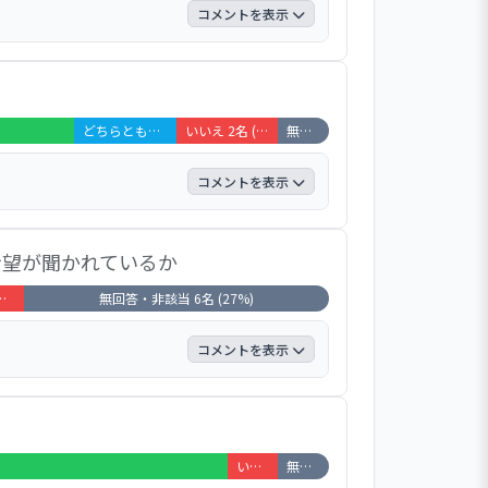
コメントを表示
ズニーランドに行きます。お友だちがい
者と話をする。カセットを聴いたり、ジ
。 ・土日はゆっくり部屋で過ごす。毎
どちらともいえない 2名 (9%)
いいえ 2名 (9%)
無回答・非該当 1名 (5%)
お部屋で音楽やCD聴いたりする。
コメントを表示
者が入ってくるとかある。 ・ラジオ体
希望が聞かれているか
たことがある。 ・毎日、うるさい人、
しかったりする。 ・静かに過ごせて
名 (5%)
無回答・非該当 6名 (27%)
のでイライラすることがある。
コメントを表示
たい時は職員に話をします。 ・な
りついでくれる。 ・一人で家族はいな
く。電話かけてほしい時は言ったら掛け
いいえ 1名 (5%)
無回答・非該当 1名 (5%)
くれる。家の人に電話すると伝えてくれ