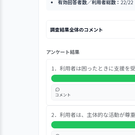
有効回答者数／利用者総数：
22/2
調査結果全体のコメント
利用者調査の回答において、「ここで
アンケート結果
しく日々暮らしている様子がうかがえ
との意見があり、住環境については、
「食事美味しい」「食事温かい」の意
1．利用者は困ったときに支援を
のの、その量については、可能であれ
「不満」もしくは「大変不満」と回答
えられるが、全体として、利用者の事
コメント
「はい」の回答率は、９１％となっ
2．利用者は、主体的な活動が尊
くれる。 ・助けてくれる。 ・世
てくれる。 ・発作がお風呂で起き
伝ってくれる。 ・いつも相談に乗