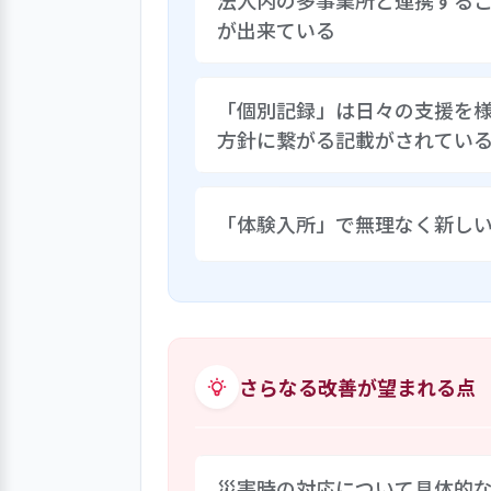
法人内の多事業所と連携する
が出来ている
職員を手厚く配置することが「あ
「個別記録」は日々の支援を
出勤する体制を構築している。さ
方針に繋がる記載がされてい
談や体験を気軽に行うことができ
取組みが出来ている。社会的ニー
に努めている。
入居者それぞれの日々の支援は個
「体験入所」で無理なく新し
て磨くね」との入居者の言葉、予
「無くなってから買いましょう」
されており、誰もがアプローチや
事業所は、入所希望者本人が納得
れており高く評価したい。
は１か月を目途としながらも、利
ら様子を観察し、また、利用者本
は、入所後の利用者の不安やスト
さらなる改善が望まれる点
価する。
災害時の対応について具体的