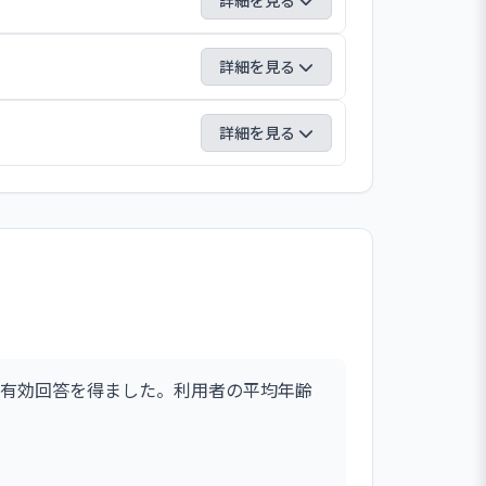
詳細を見る
と連携した人事考課制度の導入を掲げてい
詳細を見る
んでいる。職務・業務評価面談を通じて職
動するよう、人事考課を行い、長期的な展
「行動障害」「避難」「通所」の11の項
詳細を見る
理システムの構築に努めている。
にあたり、本人と家族の面談による意向把
や個別記録をもとに、現場職員と意見を交
やりたい事を出来る限り叶うように支援し
に寄り添った支援に繋がっている。
ボーリング、カラオケに行くなどしてい
月前に申請、調整して行っている。また、
尊重した支援を行っている。
有効回答を得ました。利用者の平均年齢