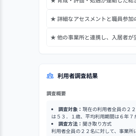
★ 育成・評価・処遇が連動した総
法人中長期計画に、重点目標として「
★ 詳細なアセスメントと職員参加
る。事業所では現在、キャリアパス制
員個々の目標などを明確にしモチベー
ホームでは、「食事」「清潔」「排泄
★ 他の事業所と連携し、入居者
望（キャリアパス）を踏まえて職員一
目と47の詳細項目に基づいてアセス
握はもちろん、計画作成担当者が一人
利用者アンケートにも「ヘルパーさん
わしながら、共同で支援を組み立てて
ている。入居者の希望を聞き取り、相
る。補助金を申請し、事業所で群馬サ
利用者調査結果
定期的に誕生日会を催したり、要望に
調査概要
調査対象：
現在の利用者全員の２２
は５３．１歳、平均利用期間は６年７
調査方法：
聞き取り方式
利用者全員の２２名に対して、事業所