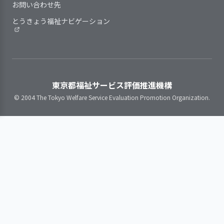
かどうか定期的に点検・見直しをし
計画を緊急に変更する場合のし
お問い合わせ先
職を中心に管理栄養士、作
り組んでいる
取り組みの検
目標達成に向けた取り組みについ
ている
くみを整備している
業療法士、理学療法士、医
とうきょう福祉ナビゲーション
証
て、検証を行った
職員は、わからないことが起き
師の協力を得て、身体状
2．サービスの実施にあたり、利用者の権利
た際や業務点検の手段として、日常
検証結果の反
次期の事業活動や事業計画へ、検証
態、姿勢、食形態、嗜好、
映
結果を反映させた
を守り、個人の意思を尊重している
的に手引書等を活用している
補助栄養食の活用、口腔ケ
事業所の特性を踏まえ、職員の
3．利用者に関する記録が行われ、管理体制
アなどについて検討してい
育成・評価と処遇（賃金、昇進・昇
を確立している
る。こうした関わりによ
格等）・称賛などを連動させている
【講評】
東京都福祉サービス評価推進機構
り、看取りを視野に入れて
就業状況（勤務時間や休暇取
2．サービスの向上をめざして、事業所の標
日常の支援にあたっては、個人
© 2004 The Tokyo Welfare Service Evaluation Promotion Organization.
入所した利用者が、食事が
理念共有の取組により関係者の理解
得、職場環境・健康・ストレスな
準的な業務水準を見直す取り組みをしてい
の意思を尊重している（利用者が
とれるようになり回復した
と協力を促進している
ど）を把握し、安心して働き続けら
る
利用者一人ひとりに関する必要
「ノー」と言える機会を設けてい
事例なども多々あった。
れる職場づくりに取り組んでいる
な情報を記載するしくみがある
る）
前年度（2022年度）の緊急ショート
職員の意識を把握し、意欲と働
計画に沿った具体的な支援内容
利用者一人ひとりの価値観や生
ステイの対応実績は41人であった。
きがいの向上に取り組んでいる
と、その結果利用者の状態がどのよ
活習慣に配慮した支援を行っている
そのうち4人は、検査・投薬・治療
提供しているサービスの基本事
職員間の良好な人間関係構築の
うに推移したのかについて具体的に
をおこなった場合などに算定される
項や手順等は改変の時期や見直しの
ための取り組みを行っている
記録している
2．栄養バランスを考慮したうえで、おいし
総合医学管理加算の対象利用者であ
基準が定められている
い食事を出している
った。その他、ショートステイ利用
提供しているサービスの基本事
中に体調変化があったため急遽利用
項や手順等の見直しにあたり、職員