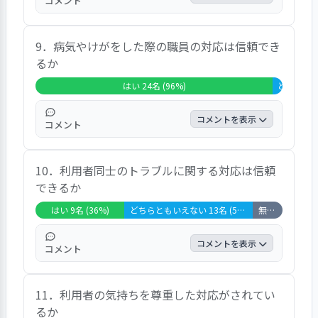
コメント
回答者の76％が「はい」と回答し、職員の接
9．病気やけがをした際の職員の対応は信頼でき
遇・態度に関して概ね満足を得ている。「い
るか
ろいろな人と触れ合い、会話が弾んで楽しい
です」「言葉遣いが良く、優しい人が多いと
はい 24名 (96%)
どちらともい
思います」などの声が寄せられた。
コメントを表示
コメント
回答者の96％が「はい」と回答し、緊急時の
10．利用者同士のトラブルに関する対応は信頼
対応に関して非常に高い満足を得ている。
できるか
「本当によく気がつくと思うほど、面倒をみ
てくれます」「まだそのような経験はありま
はい 9名 (36%)
どちらともいえない 13名 (52%)
無回答・非該当 3名 (12%)
せんが、もしあった場合には優しくしてくれ
ると思います」「夜間に転倒した際、医師に
コメントを表示
コメント
つなげてくれました」などの声が寄せられ
た。
回答は、「はい」36％、「どちらともいえな
11．利用者の気持ちを尊重した対応がされてい
い」52％、「無回答・非該当」12％であっ
るか
た。「そのような経験はありませんが、対応