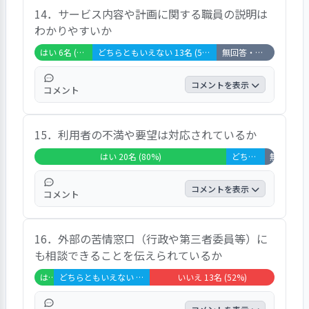
14．サービス内容や計画に関する職員の説明は
い」52％、「いいえ」12％であった。「家
わかりやすいか
に早く帰れるように工夫してもらっていま
す」「３か月に一度、よく話し合っていま
はい 6名 (24%)
どちらともいえない 13名 (52%)
無回答・非該当 6名 (24%)
す」などの声が寄せられた。
コメントを表示
コメント
回答は、「はい」24％、「どちらともいえな
15．利用者の不満や要望は対応されているか
い」52％、「無回答・非該当」24％であっ
た。
はい 20名 (80%)
どちらともいえない 4名 (16%)
無回答・非該
コメントを表示
コメント
回答者の80％が「はい」と回答し、不満や要
16．外部の苦情窓口（行政や第三者委員等）に
望への対応に関して高い満足を得ている。
も相談できることを伝えられているか
「（不満や要望を）言った場合には対応して
くれるだろうと信じています」などの声が寄
はい 2名 (8%)
どちらともいえない 10名 (40%)
いいえ 13名 (52%)
せられた。