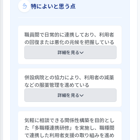
特によいと思う点
職員間で日常的に連携しており、利用者
の回復または悪化の兆候を把握している
詳細を見る
医師・看護師・介護職員・薬剤師・作業
併設病院との協力により、利用者の減薬
療法士・理学療法士・管理栄養士・支援
などの服薬管理を進めている
相談員・ケアマネジャーなどが常勤で勤務
している。病院併設であり、介護福祉士有
詳細を見る
資格者・経験者が多く、施設基準以上の
リハビリ職を配置しているため、多くの
2022年8月から、薬剤の過剰投与の解消や
医療依存度の高い利用者を受け入れるこ
気軽に相談できる関係性構築を目的とし
投与の適正化に取り組んでいる。減薬の可
とができ、在宅復帰を目指して支援してい
た「多職種連携研修」を実施し、職種間
否や投与方法を確認し、安全で効果的な
る。併設病院との連携による内部研修や
で連携した利用者支援の取り組みを進め
投与がおこなわれているか、医師・薬剤
日常的な連携については、職員アンケート