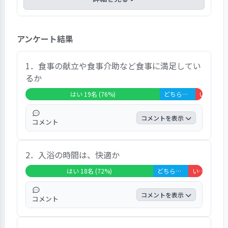
・回答者の属性は次の通りである。年齢：「70歳
アンケート結果
未満」2名（8％）、「70歳代」2名（8％）、
「80歳代」8名（32％）、「90歳以上」13名
（52％）。性別：「男性」10名（40％）、「女
1．食事の献立や食事介助など食事に満足してい
性」15名（60％）。平均要介護度2.5。
るか
・総合的な満足度は、「大変満足」6名
はい 19名 (76%)
どちらともいえない 5名 (20%)
いいえ 1名 
（24％）、「満足」16名（64％）、「どちらと
もいえない」3名（12％）で、「大変満足」「満
コメントを表示
コメント
足」と回答した方々は回答者の88％で、施設のサ
ービス全般に関して高い満足を得ている。
回答者の76％が「はい」と回答し、食事に関
・特に満足度が高かった設問は、問7「施設内の
2．入浴の時間は、快適か
して概ね満足を得ている。「年寄り向きの食
清掃、整理整頓」、問9「緊急時の対応」で、回
べやすい調理がされています」「私が食べた
はい 18名 (72%)
どちらともいえない 5名 (20%)
いいえ 2名 (8%)
答者の96％が肯定的な回答であった。
いものを聞き取ってくれます」「ここの料理
・利用者からは「職員全員が面倒をよくみてくれ
はおいしいです」などの声が寄せられた。
コメントを表示
ます」「リハビリ訓練を週３～４回受けていま
コメント
す。リハビリの先生がよくしてくれます。自分で
回答者の72％が「はい」と回答し、入浴に関
できる範囲で頑張ろうと思っています」などの声