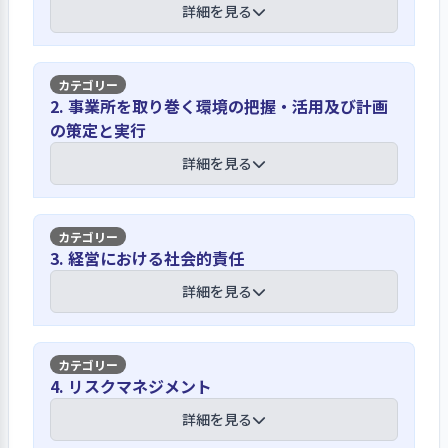
詳細を見る
【講評】
2. 事業所を取り巻く環境の把握・活用及び計画
の策定と実行
理念を実現するため、基本方針を基に施
設運営方針を定めて職員間で共有してい
詳細を見る
る
「『ずっとこのまちで暮らし続けた
【講評】
3. 経営における社会的責任
い』を応援します」を理念とし、「利
用者の思いに寄り添い、誠意ある看
ご意見箱や嗜好調査、ACPカンファレン
詳細を見る
護・介護を実践します」を始めとした5
スを通じ、利用者・家族の意向を把握し
項目の基本方針を定めている。理念及
ている
び基本方針は、施設内の各部署に掲示
【講評】
するとともに、ホームページやパンフ
4. リスクマネジメント
１階フロアにご意見箱を設置し要望・
レットにも記載しており、職員や利用
意見を募集しており、「皆さまのお声
虐待防止研修や不適切ケアチェックな
詳細を見る
者・家族、関係者がいつでも確認でき
委員会」が回収し、取りまとめてい
ど、自己点検の機会を設け意識向上を促