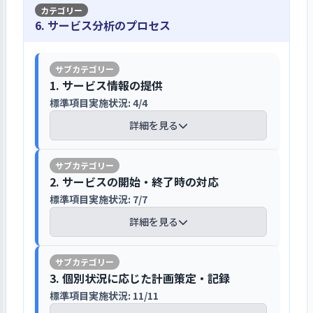
関等2025プラン」を策定するほか、老
している。コロナ禍で中断している
苦情・意見対応マニュアルに基づき、施
ど、新卒及び中途採用での人材確保に
者として指定を受け運営しており、
1. 事業所の理念・基本方針の実現を図る上での重要課
健施設としての年次事業計画を策定し
が、区内の病院との合同非常災害訓練
6. サービス分析のプロセス
設方針を速やかに返答するように努めて
積極的に取り組んでいる。介護福祉士
「台東病院等運営協議会」を設置し、
題について、前年度具体的な目標を設定して取り組
ている。老健施設としては、2018年度
や、防災協定に基づく町内会との合同
いる
養成学校の留学生や技能実習生の採用
み、結果を検証して、今年度以降の改善につなげてい
学識経験者や医療関係者、区民の代表
の診療報酬と介護報酬の同時改定を踏
防災訓練も実施している。
る（その１）
も進めている。さらに、介護職員の人
などの委員による施設の評価･検証を毎
まえて「在宅強化型」の施設基準指標
苦情相談窓口や苦情処理体制を契約書
材確保に困難が伴う中、当施設で受け
年おこない、その結果をホームページ
1. サービス情報の提供
の点数維持、稼働率の維持向上を目標
に記載しており、利用開始時に利用
【前年度の重要課題に対する組織的な活
入れた実習生について受入現場と連携
で公開するなど、区民に開かれた施設
医療安全マニュアルの策定や事故対策予
標準項目実施状況: 4/4
に掲げている。毎月の事業推進会議で
者・家族に説明している。「苦情・意
動（評価機関によるまとめ）】
し採用につなげるなどの取り組みによ
づくりに取り組んでいる。
防委員会の設置により、事故防止を徹底
進捗状況を確認し、目標達成に向けた
見対応マニュアル」を作成し、「円滑
詳細を見る
り、今年度は新卒8名の介護士の採用を
している
取り組みを検討・実施している。2021
かつ迅速に苦情処理をおこなうための
前年度の重要課題として、「稼働率の回
実現している。
年度の介護報酬改定に基づき、委員会
幹部会議や老健運営会議にて、部門ごと
処理体制・手順」を定めており、苦情
復とともに、施設基準の指標に基づいた
医療安全マニュアルを策定し職員に周
の再編及び指針の策定作業を実施し、
【講評】
の取り組み状況や課題について議論して
があった際は、該当部署において事実
成果に向けて取り組みをおこなう」を設
2. サービスの開始・終了時の対応
知徹底しているほか、安全対策に関す
法令改正にも計画的に対応している。
職種別にキャリアラダーを提示し、計画
いる
確認・内容の整理・改善案の検討をお
定した。課題設定の背景として、2018年
る方針を施設内に掲示し、利用者及び
標準項目実施状況: 7/7
広報委員がSNSを使って、行事やイベン
的な人材育成・キャリアアップに取り組
こない、部単位では解決不能と判断し
度の介護報酬改定により、新たに「施設
関係機関に周知している。職員研修
トなどについて情報発信している
んでいる
詳細を見る
運営上の問題や懸案事項は看護介護ケ
た場合には、老健運営会議へ報告・協
基準の指標」が設けられ、老健としての
事業運営状況は、施設内の各会議に加え
「ＫＹＴ（危険予知トレーニング）～
ア委員会や感染症予防対策委員会など
議し、改善方針や施設方針を利用者へ
成果が数値化されるとともに、その数値
「台東病院等運営協議会」で評価・検証
職員の気づきについて」を実施してお
ホームページやSNS、パンフレット、
全職員を対象に、法人本部による業績
各委員会で検討し、老健運営会議への
回答している。苦情は、医療介護サー
が施設基準算定及び介護報酬加算に反映
している
り、事故対策予防委員会が作成した動
【講評】
「総合案内」などを使って施設の情報
評価制度を運用し、適切な人事考課及
報告・協議を経て、幹部会議に付して
ビスの質の向上につながるきっかけで
3. 個別状況に応じた計画策定・記録
されるようになったことが挙げられる。
画を見ながら、リスクに気づくことの
を発信している。SNSでは広報委員が
び目標管理を実施している。プリセプ
いる。幹部会議には、管理者（病院
あり、より強固な信頼関係を築くこと
その結果、令和2年10月には施設基準の指
毎月実施する全体朝礼や事業推進会
標準項目実施状況: 11/11
重要性を認識するとともに、事故に結
週1回入所判定会議をおこない、入所決
行事やイベントの様子を伝えている。
ター制度による新人教育やキャリア段
長）・副管理者・施設長・副院長・看
ができる機会と位置づけている。
標70点を安定して確保しつつ稼働率が