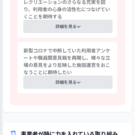
レクリエーションのさらなる充実を図
シャワー浴となっており、利用者からは
り、利用者の心身の活性化につなげてい
「湯船に入りたい」、職員からは「湯船
くことを期待する
に入らせたい」という声があがっている。
職員アンケートでは「湯船に入れない利用
詳細を見る
者が多くいるので各フロアに個浴の設備
がほしい」、利用者調査では、湯船を利
毎日のテレビ体操、オリジナルDVDを使っ
用できる方からは「ゆっくりと入ること
新型コロナで中断していた利用者アンケ
ての体操、動画を見ながらの体操など、フ
ができます」との声が寄せられたが、湯
ートや職員間意見箱を再開し、様々な立
ロアでのグループ活動が盛んである。ま
船に入れずシャワー浴対応の利用者から
場の意見をより反映した施設運営をおこ
た、屋上には畑があり、ここで野菜を栽培
は「（湯冷めを避けるためか）大急ぎで
なうことに期待したい
することが、利用者の癒しの時間となって
洗ってもらっている。ゆっくり入りたい」
いる。また、個別レクリエーションなど、
詳細を見る
などの声が複数寄せられた。
利用者がそれぞれ自分らしい時間を過ご
せるよう支援している。新型コロナの5類
新型コロナの影響により、利用者・家族に
移行後においても、引き続き、感染対策等
対する満足度調査の実施を見送っているほ
の取り組みを継続しながら、レクリエー
か、職員間の意見箱についても同じく中断
ションのさらなる充実を図り、利用者の心
している。コロナ禍で、面会の制限や職員
身の活性化につなげていくことを期待す
の体調管理、稼働率の低下といった課題
る。
事業者が特に力を入れている取り組み