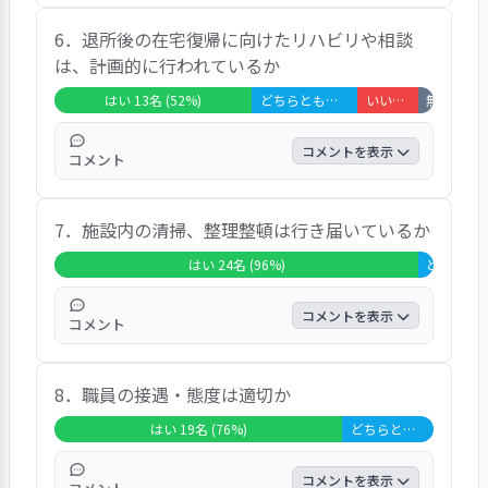
編んでいます」などの声が寄せられた。
回答者の84％が「はい」と回答し、健康状態
6．退所後の在宅復帰に向けたリハビリや相談
の把握に関して高い満足を得ている。「優し
は、計画的に行われているか
く、気が利いています」「きつい言葉もあり
ません」などの声が寄せられた。
はい 13名 (52%)
どちらともいえない 7名 (28%)
いいえ 4名 (16%)
無回答・非該
コメントを表示
コメント
回答は、「はい」52％、「どちらともいえな
7．施設内の清掃、整理整頓は行き届いているか
い」28％、「いいえ」16％、「無回答・非
該当」4％であった。「一人で歩いたり、サ
はい 24名 (96%)
どちらともい
ークルで歩いたりする手伝いをしてくれま
す」「3か月が過ぎ、リハビリ回数が減り困
コメントを表示
コメント
っています」などの声が寄せられた。
回答者の96％が「はい」と回答し、施設内の
8．職員の接遇・態度は適切か
清掃、整理整頓に関して非常に高い満足を得
ている。「すごくきれいにしています」など
はい 19名 (76%)
どちらともいえない 6名 (24%)
の声が寄せられた。
コメントを表示