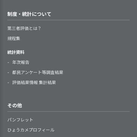
が増えていること、一方で、要介護認定者
順や実技を身に付け、ブラックライト
ている
用者について「ストレング
とその家族のニーズとして、介護負担の
を用いて手洗い後の手指のチェックを
アセスメントの定期的見直しの
スシート」の作成を試み、
制度・統計について
軽減のためデイサービスやショートステ
おこない、正しい手洗いを学んでい
時期と手順を定めている
利用者と向き合う時間を設
勤務形態に関わらず、職員にさ
2．サービスの開始及び終了の際に、環境変
イの施設サービス利用を希望する割合が
1．利用者のプライバシー保護を徹底してい
る。
化に対応できるよう支援を行っている
けている。
まざまな方法で研修等を実施してい
第三者評価とは？
る
50％を超えていることがある。重要課題
る
規程集
の達成に向けては、
職員一人ひとりの意向や経験等
各専門職が共同して利用者
1．行政や地域包括支援センター、居宅介
2．利用者等の希望と関係者の意見を取り入
に基づき、個人別の育成（研修）計
統計資料
の自立へ向けた支援に力を
れた個別の施設サービス計画を作成してい
護支援事業所を中心に緊急ショートステ
サービス開始時に、利用者の支
画を策定している
る
1．手引書等を整備し、事業所業務の標準化
利用者に関する情報（事項）を
注いでいる
イ及びメディカルショートステイのチラ
年次報告
援に必要な個別事情や要望を決めら
職員一人ひとりの育成の成果を
を図るための取り組みをしている
外部とやりとりする必要が生じた場
シを配布し周知する
れた書式に記録し、把握している
確認し、個人別の育成（研修）計画
都民アンケート等調査結果
多職種間で日常的に情報を
合には、利用者の同意を得るように
2．利用前の体調確認、利用時（入所時）
利用開始直後には、利用者の不
へ反映している
共有し話し合える関係が整
している
評価結果情報 集計結果
のPCR検査を実施し、感染予防策も怠ら
安やストレスが軽減されるように支
指導を担当する職員に対して、
計画は、利用者の希望を尊重し
っており、ケア方針を多職
個人の所有物や個人宛文書の取
ないよう努める
援を行っている
自らの役割を理解してより良い指導
手引書(基準書、手順書、マニュ
て作成、見直しをしている
種で随時確認しながら支援
り扱い、利用者のプライベートな空
の2項目に取り組むこととした。
サービス利用前の生活をふまえ
ができるよう組織的に支援を行って
アル)等で、事業所が提供しているサ
計画を利用者にわかりやすく説
を実践している。入所後2
間への出入り等、日常の支援の中
その他
た支援を行っている
いる
ービスの基本事項や手順等を明確に
明し、同意を得ている
週間程度は､ミーティングで
で、利用者のプライバシーに配慮し
【評語】
サービスの終了時には、利用者
している
計画は、見直しの時期・手順等
利用者の様子変化を情報交
た支援を行っている
パンフレット
の不安を軽減し、支援の継続性に配
提供しているサービスが定めら
の基準を定めたうえで、必要に応じ
換し共有している。嚥下状
利用者の羞恥心に配慮した支援
目標の設定と
具体的な目標を設定し、その達成に
慮した支援を行っている
ひょうカメプロフィール
れた基本事項や手順等に沿っている
て見直している
態の悪い利用者には、介護
を行っている
取り組み
向けて取り組みを行った
4. 職員の定着に向け、職員の意欲向上に取