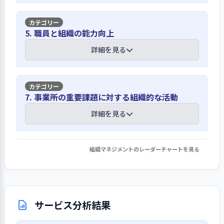
る。理念を実現するため、基本方針を
る。個別の要望は担当部署に対応検討
している
基に「地域に住む高齢者の医療と介護
を依頼し、組織横断的な要望は委員会
を一体的に提供する」と運営方針を定
【講評】
で対応策を検討している。対応方針は
5. 職員と組織の能力向上
「身体的拘束等の適正化のための指
め、毎月開催している全体朝礼や事業
最終的に幹部会で承認した後、ご意見
針」や「虐待防止マニュアル」を作成
推進会議などにおいて、職員間で理念
洪水時の避難確保計画やBCPの策定、防
詳細を見る
箱横に設置している掲示板で公開して
し、職員に周知徹底している。不適切
や目標を共有している。
災訓練の実施により災害発生に備えてい
いる。食事に関しては、入所時などに
ケアの防止に関して、3月と9月の年2
る
個別嗜好調査を実施し、できるだけ利
回、各職員による不適切ケア防止チェ
用者の要望に応えられるように努めて
地域包括ケアシステムの一翼を担うため
【講評】
ックを実施しており、各フロアに配布
7. 事業所の重要課題に対する組織的な活動
防災訓練については、前年度はコロナ
いる。終末期ケアに関しては、ACP（ア
の重点目標を掲げ、ホームページで公開
したQRコードを読み取ることで、オン
禍のため机上訓練としていたが、今年
ドバンス・ケア・プランニング）カン
学校訪問や就職セミナー、実習生受け入
詳細を見る
している
ライン上で容易に回答できるように工
度から現場での実施を再開した。「自
ファレンスを開催し、意思決定支援が
れなど様々な方法で職員確保に努めてい
夫している。接遇・虐待防止に関する
分たちの施設は自分たちで守る」「訓
できる体制を整備している。
る
ホームページには施設が大切にしてい
研修を年2回開催しており、例えば、
練は本番のように、本番は訓練のよう
ることとして、「尊厳を守る 身体拘
組織マネジメントのレーダーチャートを見る
「虐待の実態と種類、そして原因につ
1. 事業所の重要課題に対して、目標設定・取り
に」の意識で、火災時の通報訓練や消
各職種の運営基準や全国平均値を踏ま
束ゼロ」「生活の質 QOLの向上」
いて」という虐待に関する動画を視聴
組み・結果の検証・次期の事業活動等への反映
年次事業計画を策定し、「在宅強化型」
火訓練、避難訓練を実施している。大
えて職員の配置計画を策定し、必要な
「家族へのケア 相談できる存在」の3
する研修では、事故予防対策委員会が
を行っている
の施設基準に沿った運営を目指している
地震を想定した事業継続計画（BCP）
人材の確保に努めている。採用に当た
項目を明示し、在宅復帰・在宅療養支
作成した様式を用いて、各職員がレポ
や洪水時の避難確保計画を策定し、災
詳細を見る
っては、ホームページに職員募集コー
援機能強化を図り、地域包括ケアシステ
ートを作成し、提出している。
病院を併設する複合施設として、中長
サービス分析結果
害時の体制を確立した上で利用者に対
ナーを設けて周知しているほか、学校
ムの実現を目指している。当施設は併
期計画「台東区立台東病院公的医療機
するケアを継続する方法・手段を明示
訪問の実施や就職セミナーへの参加な
設の病院とともに台東区より指定管理