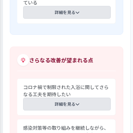
ている
師・看護師の三者で連携し検討してい
でも「細やかな医療対応をおこなってお
る。具体的には、処方されている薬を電
詳細を見る
り、利用者の心身の状態を見ながら適切・
子カルテで確認して月に1回三者で協議
適正な医療サービスが提供できていると
し、処方が変更となる際に内容を根本的
思う」などの回答が多数あった。
入職1年目から3年目の看護・介護・リハ
に見直すよう努めている。その結果、薬
ビリテーション・薬剤・栄養・事務とい
剤起因性老年症候群の回避、利用者の心
った各部門の職員を対象にして、「多職種
身状態の回復、多剤服用起因の副作用の
連携研修」を実施している。1年目の職員
是正、準備にかかる職員の手間の解消、
は、毎月の研修を通じて、他の職種でも困
さらなる改善が望まれる点
薬剤費の減額などに寄与している。
ったときに気軽に相談できるような関係
性の構築から始めている。3年間の研修を
通じて、自分の職種の役割を果たしなが
コロナ禍で制限された入浴に関してさら
ら、利用者について自分から他の職種に
なる工夫を期待したい
相談したり、チームケアを意識したアプロ
ーチができるようになることを目指して
詳細を見る
いる。後進を育成する立場であることを
自覚し、多職種連携を意識した指導がで
利用者のフロア移動を制限しているた
きる人材の育成に取り組んでいる。
感染対策等の取り組みを継続しながら、
め、浴槽のないフロアの利用者は冬季も