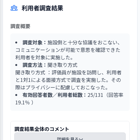
は様々な工夫により、利用者の日常生活を豊かに
齢者施設の入所を検討するまでに回復した利用者
利用者調査結果
楽しく過ごすことができるよう努力している。例
もいる。そのほか、介護負担の大きかった認知症
えば2023年8月の生活リハビリ委員会では、夏季
の利用者にも、介護の工夫、補助食品の提供、サ
の行事日程を振り返りつつ、「新型コロナだから
ークル歩行訓練や家屋調査などをおこない、在宅
調査概要
無理だと思う、といったことではなく理想や目標
復帰も視野に支援している。
を常に意識していくことが大事だと思う」と締め
調査対象：
施設側と十分な協議をおこない、
くくっている。また、看護介護ケア委員会では利
コミュニケーションが可能で意思を確認できた
用者の強み「ストレングス」をテーマに話し合
利用者を対象に実施した。
い、利用者と向き合う時間の大切さについて職員
調査方法：
聞き取り方式
教育をおこなっている。
聞き取り方式 ：評価員が施設を訪問し、利用者
と1対1による面接方式で調査を実施した。その
際はプライバシーに配慮しておこなった。
有効回答者数／利用者総数：
25/131（回答率
19.1％ ）
調査結果全体のコメント
詳細を見る