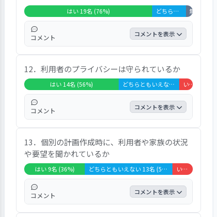
してくれると思います」「私はけんかをしな
はい 19名 (76%)
どちらともいえない 5名 (20%)
無回答・非該
いのでわかりませんが、職員は対応をしてく
れると思います」などの声が寄せられた。
コメントを表示
コメント
回答者の76％が「はい」と回答し、利用者の
12．利用者のプライバシーは守られているか
気持ちの尊重に関して概ね満足を得ている。
「『そろそろトイレに行きましょう』と丁度
はい 14名 (56%)
どちらともいえない 9名 (36%)
いいえ 2名 (8%)
良い頃合いに誘ってくれます」などの声が寄
せられた。
コメントを表示
コメント
回答は、「はい」56％、「どちらともいえな
13．個別の計画作成時に、利用者や家族の状況
い」36％、「いいえ」8％であった。
や要望を聞かれているか
はい 9名 (36%)
どちらともいえない 13名 (52%)
いいえ 3名 (12%)
コメントを表示
コメント
回答は、「はい」36％、「どちらともいえな