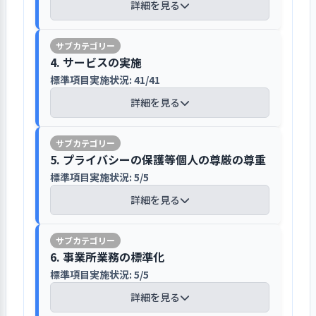
議、老健運営会議で、施設長及び各部
び付くリスクに対して、どのような対
定後、契約手続きをおこなっている
詳細を見る
その際、基本的に利用者の顔が写って
位制度によるアセッサー研修をおこな
護介護部長・医療技術部長・事務部次
93％前後で推移するなど、安定した運営
門長が部門ごとの取り組み状況や課題
応策が考えられるかを検討する機会を
いない後ろ姿の写真などを載せてい
い、教育体制の充実を図っている。看
長が出席し、各案件について協議し決
状況であった。しかし新型コロナの流行
について説明し、議論している。年度
設けている。新型コロナウイルス感染
週1回入所判定会議を開催し、多職種で
認知症カフェや病院祭を開催し、地域へ
る。「総合案内」では、入所・短期入
護・介護など職種別にキャリアラダー
裁しているほか、経営状況について確
の影響などにより、稼働率が低下し施設
末には「活動発表会」を開催して各部
【講評】
症対策会議を毎週開催し、速やかに対
入所決定及び入所後の支援について検
の架け橋となる開かれた施設を目指して
所・通所のカテゴリーに分類し、それ
を提示し、必要な研修の受講と連動さ
4. サービスの実施
認し、目標達成状況についての共通認
基準の指標が70点に満たない状況が生じ
署や委員会での取り組みについて発表
応策を講じて感染拡大防止を徹底して
討している。入所決定後、入所前か入
いる
ぞれのサービスに関して、利用開始ま
せるほか、評価表に基づいた適切な技
識を持つようにしている。各段階で
標準項目実施状況: 41/41
た。上記重要課題達成のための取り組み
し、優れた取り組みは表彰してモチベ
利用者の保有する能力などを把握し、
いる。
所当日に契約手続きをおこなってい
での流れや職員体制、機能訓練、退所
術評価がおこなわれるよう取り組んでい
様々な視点から検討したうえで決裁し
としては、新型コロナの流行下において
ーション向上を図っている。運営の透
課題・ニーズに合わせた計画を策定し
詳細を見る
る。その際は、家族や後見人、生活保
台東区や居宅介護支援事業所、地域包
支援などについて紹介している。大き
る。介護士を対象に、喀痰吸引等研修
ており、決裁後には老健運営会議や各
も、緊急ショートステイや重度の要介護
明性及び区民に対する説明責任を確保
ている
護受給者の場合にはケースワーカーな
括支援センターなどの要請に応じて、
な文字を使用して専門用語を避け、高
といった特定行為研修や認知症介護実
委員会へ伝達し、職員に周知してい
システム管理者を設置し、セキュリティ
者の受入れを積極的におこなうととも
するために設置された「台東病院等運
どが同席している。独居の方の場合も
地域のイベントに医師・看護師を派遣
齢の方でも理解しやすい内容となるよ
践者研修、ｅラーニングによる研修を
る。
対策を講じて一元的に情報を管理してい
に、引き続き看取りケアも提供すること
支援相談員を中心に入所希望者にはイ
営協議会」において、機能や役割を適
離れて暮らす家族の同席をお願いし、
しているほか、「認知症カフェ」を施
5. プライバシーの保護等個人の尊厳の尊重
う工夫している。パンフレットは併設
実施しており、質の高い看護・介護の
る
とした。また、施設基準の指標について
ンテーク面談を実施し、ニーズや課題
切に果たしているかといった視点に加
契約書、重要事項説明書、各種同意書
1．施設サービス計画に基づいて自立生活が
設内で隔月開催していた（5類移行後は
事業所と合同で作成している。
標準項目実施状況: 5/5
実践を目指している。
の取り組みとしては、厚生労働省の通知
のほか、保有する能力、発揮しうる能
えて、事業計画及び事業運営の達成状況
営めるよう支援している
について説明し、同意を得ている。夜
協働する地域包括支援センターで開催
病院・老健共通のシステム管理者を置
詳細を見る
に基づき、新たに設けられた各種要件を
力、想定されるリスク、生活歴、趣
を客観的に評価・検証している。
間も含めた医療体制についても説明し
中）。併設の台東病院と合同で、地域
1. 事業所が目指していることの実現に向け
居宅介護支援事業所へ空き情報につい
き、セキュリティ対策を講じつつ一元的
クリアし、施設基準の指標の維持に努め
味・嗜好などについてケアマネジメン
組織力の向上を目的として、職員の気づ
ており、24時間医師がいることは家族
住民を対象にした「病院祭」を毎年開
て一丸となっている
て情報発信している
に情報を管理しており、問題点があれ
ることとした。
トツール『R4システム』で記録してい
きや取り組みを共有し議論する機会を設
の安心につながっている。家族からの
催している。病院祭を「あなたの未来
標準項目実施状況: 7/7
【講評】
ば月に１回開催している情報管理委員
る。また、本人や家族それぞれのサー
けている
施設サービス計画に基づいて支
6. 事業所業務の標準化
入所時に必要な持ち物等に関する質問
の健康を知って人生をより良くするた
ショートステイに関しては利用者個々
会で共有している。全職員を対象とし
1. 事業所を取り巻く環境について情報を把
詳細を見る
ビス利用の目的及び目標も記載してい
援を行っている
【評語】
にも丁寧な対応を心がけている。
標準項目実施状況: 5/5
めの」お祭りと位置付け、在宅ケアの
の担当ケアマネジャーに毎月サービス
契約時に「個人情報同意書」を使っ
た個人情報保護法に関する研修会を各
握・検討し、課題を抽出している
る。さらに、各専門職は入所時及び入
職員の気づきを事例検討ワークシート
利用者の特性に応じて、コミュ
相談ブースやリハビリ体験コーナーの
提供実績票を送信している。また、訪
て、その取り扱いについて利用者家族
詳細を見る
年度１回実施している。利用者に関す
標準項目実施状況: 6/6
所後に随時、本人や家族等へ追加の情
に記入し、多職種によるカンファレン
目標の設定と
具体的な目標を設定し、その達成に
ニケーションのとり方を工夫してい
入所時に多職種が集まり、サービス担
ほか、外国人職員によるアジア交流ブ
問やファックス送信などを通して空き
に説明している