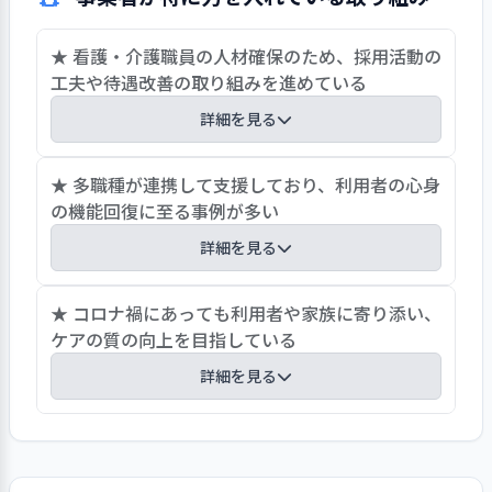
が浮き彫りになっており、利用者アンケー
トなどの満足度調査や職員間意見箱を速
★ 看護・介護職員の人材確保のため、採用活動の
やかに再開し、多様な意見を踏まえた施
工夫や待遇改善の取り組みを進めている
設運営をおこなうことが期待されてい
る。さらに、新型コロナの感染拡大に伴
詳細を見る
い、行事についてもその多くが中止となっ
ていたが、地域に密着した施設としての
看護・介護職員の人材不足といった課題に対応す
★ 多職種が連携して支援しており、利用者の心身
役割を踏まえて、今後は徐々に活動を再開
るため、各職種の養成学校への訪問や教員との関
の機能回復に至る事例が多い
していくことが望まれる。
係性の構築、就職セミナーへの参加など、新卒採
詳細を見る
用を含め人材確保の取り組みを積極的におこなっ
ている。特に資格取得のための実習生の受け入れ
看取り目的で入所し、入所時は食思不振で痩せが
★ コロナ禍にあっても利用者や家族に寄り添い、
に際しては、実習現場の指導担当者が実習生に寄
目立ち、多くをベッド上で過ごす利用者がいた。
ケアの質の向上を目指している
り添い、専門職としてのやりがいや施設の魅力を
この方は家族とのカンファレンスを経て、内服薬
伝えることで、実際に卒業後の採用につなげてい
詳細を見る
投与・減薬・食事形態と内容の工夫・定期的なリ
る。若手人材の確保のため、処遇改善加算を最大
ハビリなどの積み重ねにより、体重が増加し、伝
限活用し、月額給与に加えて処遇改善手当を支給
コロナ禍で様々な生活の制限をおこなわざるを得
い歩きなどもできるようになり、退所後のデイサ
することで、賃金の改善など待遇の改善にも取り
ず、利用者の心身への影響は大きかったが、職員
ービス通所の検討まで進んでいる。同様に、他高
組んでいる。