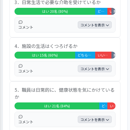
3．日常生活で必要な介助を受けているか
して概ね満足を得ている。「自宅の風呂より
が寄せられた。
も安心して入れます」「１週間に2回、お風
はい 20名 (80%)
どちらともいえない 3名 (12%)
いいえ 1名 (
無回答・非該
呂に入っています」「湯船にゆっくりと入る
ことができています」「（湯冷めを避けるた
コメントを表示
コメント
めか）大急ぎで洗ってもらっている。ゆっく
り入りたい」などの声が寄せられた。
回答者の80％が「はい」と回答し、日常生活
4．施設の生活はくつろげるか
での必要な介助に関して高い満足を得てい
る。「おむつもすぐに交換してくれます」
はい 15名 (60%)
どちらともいえない 5名 (20%)
いいえ 4名 (16%)
無回答・非該
「職員に無理をさせないよう、自分でできる
ことは頑張ってやっています」などの声が寄
コメントを表示
コメント
せられた。
回答は、「はい」60％、「どちらともいえな
5．職員は日常的に、健康状態を気にかけている
い」20％、「いいえ」16％、「無回答・非
か
該当」4％であった。「体を動かすことが好
きです。たくさんのプログラム（行事）に参
はい 21名 (84%)
どちらともいえない 2名 (8%)
いいえ 2名 (8%)
加しています」「屋上に行って外を眺めるの
が好きです」「毎日、日記をつけて楽しんで
コメントを表示
コメント
います」「今、編み物がはやっていて、私も