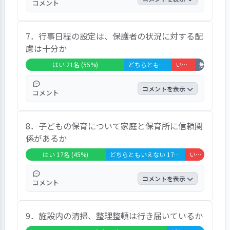
コメント
かりをお願いした際、対応してくれた」「同
じ職場の人が３０分近く遅れたら注意された
「はい」が５５％、「どちらとも言えない」
そうです」と、記されていた。
7．行事日程の設定は、保護者の状況に対する配
が３２％、「いいえ」が１１％、「非該当」
慮は十分か
が３％だった。設問項目には、「よく怪我を
してくる」「頭部の怪我で冷却等の処置をし
はい 21名 (55%)
どちらともいえない 10名 (26%)
いいえ 5名 (13%)
無回答・非該当 2名 (5%)
たにも拘らず親への連絡がなかった。 翌
日、本人が頭が痛いと訴えた為、分かった。
コメントを表示
コメント
その後の対策も明示されなかった」「保育参
観日、乳児が長時間園庭で遊んでいた。気温
「はい」が５５％、「どちらとも言えない」
が高い中、日陰もない園庭で熱中症のリスク
8．子どもの保育について家庭と保育所に信頼関
が２６％、「いいえ」が１３％、「非該当」
が高いと感じた」「外にある門がいつも開い
係があるか
が５％だった。設問項目には、「コロナも関
ている」「戸外遊びの自転車走行！危険！」
係しているが、クラス別のルールがある」
はい 17名 (45%)
どちらともいえない 17名 (45%)
いいえ 4名 (11%)
と、記されていた。
「妻が働いていないだけで、働いている人優
先と言われる」「行事は予備日を設けたら良
コメントを表示
コメント
い」「行事の時間などの詳細が一週間を切っ
ても知らされない。平日開催の為、急な休み
「はい」と「どちらとも言えない」が各４
が取れない」「運動会の雨天時の振り替え日
9．施設内の清掃、整理整頓は行き届いているか
５％、「いいえ」が１１％だった。設問項目
がなく開催されなかった。大きな行事には振
には、「担任の先生とゆっくり話せる機会