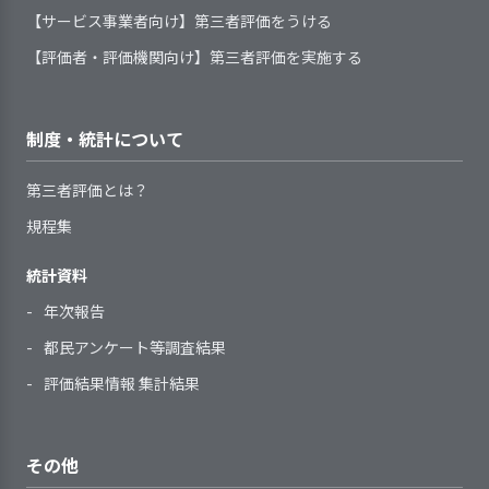
間や土曜日だけでなく、活
る
子どもに関する情報（事項）を
労したところもあったが、個々で見
【サービス事業者向け】第三者評価をうける
いる
れた書式に記録し、把握している
動内容によっては、４・５
職員一人ひとりの意向や経験等
外部とやりとりする必要が生じた場
ていくと着実に成長していることが
アセスメントの定期的見直しの
利用開始直後には、子どもの不
歳児が合同であったり、
に基づき、個人別の育成（研修）計
【評価者・評価機関向け】第三者評価を実施する
1．手引書等を整備し、事業所業務の標準化
合には、保護者の同意を得るように
感じられた。
時期と手順を定めている
安やストレスが軽減されるように配
３・４・５歳児が合同でリ
画を策定している
を図るための取り組みをしている
している
慮している
トミック活動を行ったりし
職員一人ひとりの育成の成果を
子どもの羞恥心に配慮した保育
サービスの終了時には、子ども
ている。異年齢の活動で
確認し、個人別の育成（研修）計画
制度・統計について
を行っている
や保護者の不安を軽減し、支援の継
は、年長児の動きなどを年
2. 事業所の理念・基本方針の実現を図る上での重要課
へ反映している
2．全体的な計画や子どもの様子を踏まえた
続性に配慮した支援を行っている
題について、前年度具体的な目標を設定して取り組
下の子どもたちが真似をす
指導を担当する職員に対して、
第三者評価とは？
手引書(基準書、手順書、マニュ
指導計画を作成している
み、結果を検証して、今年度以降の改善につなげてい
るなど、年長児が自信をつ
自らの役割を理解してより良い指導
アル)等で、事業所が提供しているサ
規程集
る（その２）
ける場ともなっている。ま
ができるよう組織的に支援を行って
ービスの基本事項や手順等を明確に
2．サービスの実施にあたり、子どもの権利
た、特別な配慮が必要な子
いる
を守り、子どもの意思を尊重している
している
統計資料
【前年度の重要課題に対する組織的な活
どもも数人いるが、他の子
提供しているサービスが定めら
指導計画は、全体的な計画を踏
動（評価機関によるまとめ）】
年次報告
どもとのやり取りができる
れた基本事項や手順等に沿っている
まえて、養護（生命の保持・情緒の
ように、職員は仲立ちを行
都民アンケート等調査結果
かどうか定期的に点検・見直しをし
安定）と教育（健康・人間関係・環
【設定した目標】
4. 職員の定着に向け、職員の意欲向上に取
うなど支援に努めている。
日常の保育の中で子ども一人ひ
ている
境・言葉・表現）の各領域を考慮し
評価結果情報 集計結果
①両親の就労を含め保育を必要とする児
り組んでいる
とりを尊重している
職員は、わからないことが起き
て作成している
童受け入れのための人材確保
子どもと保護者の価値観や生活
た際や業務点検の手段として、日常
指導計画は、子どもの実態や子
小学校との連携により、就
②子どもの健康管理と安全を強化し、安
習慣に配慮した保育を行っている
的に手引書等を活用している
どもを取り巻く状況の変化に即し
学への円滑な接続が行われ
その他
心安全な子育て環境の整備
虐待防止や育児困難家庭への支
て、保育の過程を踏まえて作成、見