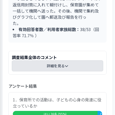
返信用封筒に入れて糊付けし、保育園が集めて
一括して機関へ送った。その後、機関で集約及
びグラフ化して園へ郵送及び報告を行っ
た。
有効回答者数／利用者家族総数：
38/53（回
答率 71.7％ ）
調査結果全体のコメント
詳細を見る
「大変満足」が５％、「満足」が５０％、「どち
アンケート結果
らともいえない」が２９％、「不満」が８％、
「大変不満」が３％、「無回答」が５％であり、
満足度は５５％だった。自由記述には、「子ども
1．保育所での活動は、子どもの心身の発達に役
が楽しく通っている」「先生が子どもの成長を考
立っているか
えて保育をしてくれる」等の感謝の言葉に加え、
はい 36名 (95%)
どちらともいえない 2名 (5%)