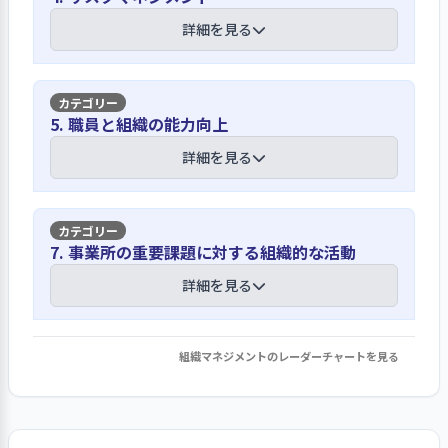
は役場の職員でもあり、その自覚と気
トを実施し、記録に残して次年度に活
保育に携わる者の自覚を促すために、
詳細を見る
概をもって保育に当っている。一方、保
かしている。園運営に関する職員の意
法・規範・倫理の遵守を折に触れ喚起し
護者へは、入園時の説明や保護者懇談
向は、職員会議や業績評価の個別面談
ている
会を通して、園の理念を伝えている。
で聞いている。業界全体の動向は、毎
【講評】
月の村役場の担当課長との打ち合わせ
5. 職員と組織の能力向上
守秘義務及び公務員としての守るべき
で把握している。一方、島の保健師や
園長は村役場と情報を密にして業務にあ
ことを年度当初だけでなく、状況に応
子どもの安全確保には、園はもとより、
詳細を見る
シルバー人材の協力のもとで「子育て
たり、自らの役割と責任を果たしている
じて全職員へ伝えている。保育に従事
島ぐるみで取り組んでいる
広場」を開催し、園庭の開放を行って
する職員として、法・規範・倫理の遵
いる。特別養護老人ホームへは、３歳
園長は、毎年、各職員へ役割担当を明
守は基本中の基本である。園事業の透
災害の島ともいわれ、災害の防止・対
以上の園児が訪問して地域との交流を
示して個々のやるべき仕事を確認して
【講評】
明牲については、今回３回目の第三者
7. 事業所の重要課題に対する組織的な活動
応には島ぐるみで注意を払っている。
深めている。さらに、小学校との交流
いる。また、全職員の役割と職務を明
評価受審であるが、その結果は、都の
行政による全島放送網やＩＰ告知端末
を行い、園児のスムーズな就学に繋げ
職員の採用・配置・人事評価は、村役場
示した役割表が職員室に掲示され、職
詳細を見る
ホームページ（福ナビ）で公表され、
が設置されており、警察の連携も密に
ている。
によって行われている
員間で共有化されている。園長は、園
職員会議でも職員へ報告を行い、改善
行われている。保護者への緊急・重要
の統括責任者としての役割に加え、村
すべき事項は積極的に取り入れる意向
情報発信をして、昨年９月には保護
園の正規職員は村役場の職員でもあ
立保育園であるために村役場の公務員
組織マネジメントのレーダーチャートを見る
である。今後の職員研修に接遇・協力
1. 事業所の重要課題に対して、目標設定・取り
役場作成の中・長期計画を受けて、園の
者・職員対象の一斉通信連絡網を開始
り、村役場の職員として体系の中に組
としての役割も果たし、多忙を極めて
姿勢なども含めて法・規範・倫理の遵
組み・結果の検証・次期の事業活動等への反映
年度計画が作成されている
している。また、毎月行われる避難訓
み込まれている。このため、人事考課
いる。さらに、園の担当事務職員が離
守内容を盛り込むことを期待したい。
を行っている
練も随時内容を変えて実効を高めてお
は村役場の制度のもとで業績評価を中
職したことにより、書類がすぐに確認
園単独としての中・長期計画は策定さ
り、感染症については保健所との連携
詳細を見る