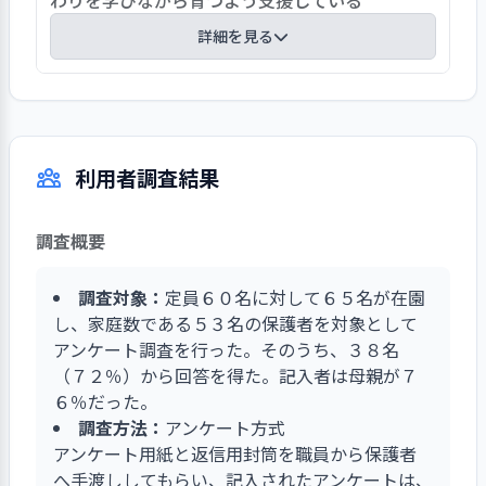
わりを学びながら育つよう支援している
る。行政による全島放送網やＩＰ告知端末が設置
詳細を見る
されており、警察との連携も密である。保護者へ
の緊急・重要情報発信の必要性も高まっており、
園では、年齢別の活動に加えて、異年齢で関わる
昨年９月から保護者・職員対象の一斉通信連絡網
機会を多く設けている。異年齢でのリトミック
を開始している。毎月行われる避難訓練も随時内
は、朝や夕方の時間・土曜日の保育・夏の一定期
容を変えて実施している。感染症対策も保健所と
利用者調査結果
間の他にも日常的に取り入れており、３・４・５
の連携を密にしている。また、職員会議では常に
歳児が合同で行っている。異年齢の２人が組にな
リスク防止を喚起しており、従来から懸案のＢＣ
って一緒に体を動かす中で、年長児が手を繋ぎリ
Ｐ（事業継続計画）作成は、村役場と連携して早
調査概要
ードする姿も見られている。４・５歳児合同の活
急に準備を進めようとしている。
動で縄跳びをお互いに披露しあった時には、４歳
調査対象：
定員６０名に対して６５名が在園
児が「真似してみよう」と挑戦する様子もあっ
し、家庭数である５３名の保護者を対象として
た。また、年長児が乳児クラスに行き、着替えの
アンケート調査を行った。そのうち、３８名
手伝いや午睡の布団の片づけなどを行って、小さ
（７２％）から回答を得た。記入者は母親が７
い子に優しく関わっている。
６％だった。
調査方法：
アンケート方式
アンケート用紙と返信用封筒を職員から保護者
へ手渡ししてもらい、記入されたアンケートは、