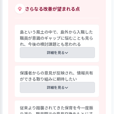
アル類の見直しと新規作成を園長が主体
いる。一方、園においては、子ども同士
となって取り組んだ。新規作成は、午睡マ
さらなる改善が望まれる点
の異年齢交流が多く持てるように、職員
ニュアル、食事マニュアル、プール・水
は意識した保育に努めている。
遊びマニュアル、園外活動マニュアルが
該当する。これらの新規マニュアルは既
島という風土の中で、島外から入職した
存の感染症対策マニュアルと食物アレル
職員が意識のギャップに悩むことも見ら
ギーマニュアルも含め、職員がいつでも
れ、今後の検討課題とも思われる
閲覧できるようになっている。感染症対策
マニュアルについては、流行の兆候と経
詳細を見る
過に合わせて、適時の変更と見直しを行っ
ている。
園の職員は島外から入職した人が多い。
保護者からの意見が反映され、情報共有
島という限られた地域特性から公私の区
ができる取り組みに期待したい
別が明確になっているように見えないた
め、そのギャップに悩む職員も多い。ま
詳細を見る
た、個々の保護者の家庭状況が見え過
ぎ・知り過ぎてしまい、守秘義務に悩む
保護者アンケートには、「子どもの引き渡
職員もいる。園長は個別に相談に乗った
従来より踏襲されてきた保育を今一度振
しが玄関であること」「新規入職職員の
り職員の処遇改善に積極的に関わるなど、
り返り、職員間での意見交換をもとに子