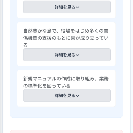
詳細を見る
２０１７年４月以来、村役場の行政担当
自然豊かな島で、役場をはじめ多くの関
者が園にほぼ常駐している。常に園と連
係機関の支援のもとに園が成り立ってい
携を取り合い、細部の問題にも臨機応変
る
の対応が図られている。その結果、それ
までに見られた人間関係の軋轢による職
詳細を見る
員辞職も減り、組織の安定化に繋がってい
る。また、村役場の管理職がほぼ常駐し
三宅島という風光明媚な環境のもと、子ど
ていることで、村役場の施策や改正事項が
新規マニュアルの作成に取り組み、業務
もたちは身近な自然に触れながら伸び伸
明確かつ迅速に把握でき、それを反映して
の標準化を図っている
びと園生活を楽しんでいる。園は地域交流
職員会議での検討が密に行われるようにな
や繋がりを大切にしており、また、島民全
詳細を見る
っている。
体で子どもの育ちを応援している。島内
に各１校ずつである小学校・中学校・高
園の職員は常勤・任用・派遣の採用形態
校とは、合同した一環会議・食育会議・
であり、業務の標準化を図ることが求めら
音楽会・作品会議などを行っており、医療
れている。そのため、園では既存マニュ
機関・保健所などとの定例会も実施して