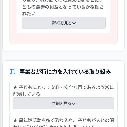
名前と顔が一致しないこと」「教室に掲
職員の定着化を図っている。今回の職員ア
どもの最善の利益となっているか検証さ
示してある子どもの作品が見れないこ
ンケートでは、職員から給与処遇改善の
れたい
と」などの声が多々あった。また、新型
声が少なからずあったが、職員意欲向上
コロナウイルス感染症が５類に移行した
詳細を見る
のためにも、村役場で積極的に検討され
ことにより、感染対策に努めながらの対面
るべき事項と思われる。
での対応も求められている。毎年開催さ
今まで継承されてきた保育の方法や考え
れていた全体懇談会の開催予定も希望し
方の中で、午睡時のパジャマへの着替えを
たい。今後も保護者からの意見を聴取
今後は変えていく方向とのことである。こ
し、相互に情報交換と共有ができる場の
れを機会とし、おやつの提供時の環境・
提供に取り組まれたい。
バス利用の保護者への情報伝達方法・行
事業者が特に力を入れている取り組み
事のあり方など、これまで当然とされてき
た保育の内容を今一度職員間で振り返り、
★ 子どもにとって安心・安全な園であるよう常に
子どもを尊重した内容であるかどうかを
配慮している
確認されたい。時代に則した保育につい
ての情報入手や研修の機会を利用し、さ
詳細を見る
らなる保育の向上に繋げることを期待し
たい。
災害の島とも言われており、災害は必ず起きると
★ 異年齢活動を多く取り入れ、子どもが人との関
いう前提の下で防止及び対応に注意を払ってい