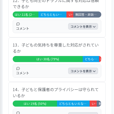
12．子ども同士のトラブルに関する対応は信頼
が３４％、「いいえ」が１１％、「非該当」
できるか
が５％だった。設問項目には、「体調不良の
際、兄弟で同一の扱いとなる」「怪我はメモ
はい 11名 (29%)
どちらともいえない 12名 (32%)
いいえ 3名 (8%)
無回答・非該当 12名 (32%)
に残すだけ。熱などはすぐに呼ばれたりす
る」「怪我の報告がない時がある。絆創膏は
コメントを表示
コメント
貼ってくれる」「登園を控える際などの基準
が明示されておらず対応に困る」「感染症に
「はい」が２９％、「どちらとも言えない」
敏感になりすぎている。咳・鼻水が少し出て
13．子どもの気持ちを尊重した対応がされてい
と「非該当」が各３２％、「いいえ」が８％
いるだけで休むよう求める、仕事をしていな
るか
だった。設問項目には、「いじめた子への指
い保護者には特に」「高熱でもないのに受診
導をきちんとしてくれなかったという話を聞
はい 30名 (79%)
どちらともいえない 7名 (18%)
いいえ 1名
が必要か病院に確認を促される」と、記され
き不安に感じた」「気をつけて見ていると思
ていた。
う」「保護者間の関係を取りもとうと余計に
コメントを表示
コメント
ややこしくしている。 介入するのなら、最
後まで責任を持ってほしい」「子ども同士の
「はい」が７９％、「どちらとも言えない」
やりとりに任せている。詳しくはわからない
14．子どもと保護者のプライバシーは守られて
が１８％、「いいえ」が３％だった。設問項
が子どもの話を聞くと、けんかしてもそのま
いるか
目には、「園が主体」「きちんとした名前で
までひどい言葉を言い合う子もいる」「狭い
呼んでくれる」「生活発表会の前にお休みが
はい 19名 (50%)
どちらともいえない 14名 (37%)
いいえ 3名 (8%)
無回答・非該当 2名 (5%)
島なので聞くことがある。加害者側にも伝え
続いて参加させてもらえず、当日は自宅で過
てほしい」と、記されていた。