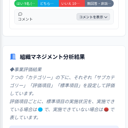
たいなところがある。一般的には平気だけ
はい 9名 (24%)
どちらともいえない 8名 (21%)
いいえ 10名 (26%)
無回答・非該当 11名 (29%)
ど、この島だからダメみたいなものはあって
も仕方ないと思うが、もう少し詳しく説明し
コメントを表示
コメント
てくれると助かります」「自分たちの主張の
みで、意見を聞き入れてくれない」「聞いて
「はい」が２４％、「どちらとも言えない」
くれるが、対応はしてくれなかった」「先生
が２１％、「いいえ」が２６％、「非該当」
によると思います」「話しを一方的にされる
が２９％だった。設問項目には、「隠しま
事もある」と、記されていた。
す」「数年間保育園に通っていますが、初め
組織マネジメント分析結果
てこのようなアンケートがあることを知りま
した。 ずっとどこに相談したら良いのか分
◆事業評価結果
からず困っています。今からでも良いので教
７つの「カテゴリー」の下に、それぞれ「サブカテ
えてほしいです」「役所の方も聞いてくれる
ゴリー」「評価項目」「標準項目」を設定して評価
だけで、何も動いてくれませんでした」「役
所の人より園長の方が強いらしく話は聞いて
しています。
くれますが、園に確認とって結局できない事
評価項目ごとに、標準項目の実施状況を、実施でき
がありました。三宅は島の人が強いみたいで
ている場合は
で、実施できていない場合は
で
す」と、記されていた。
表しています。