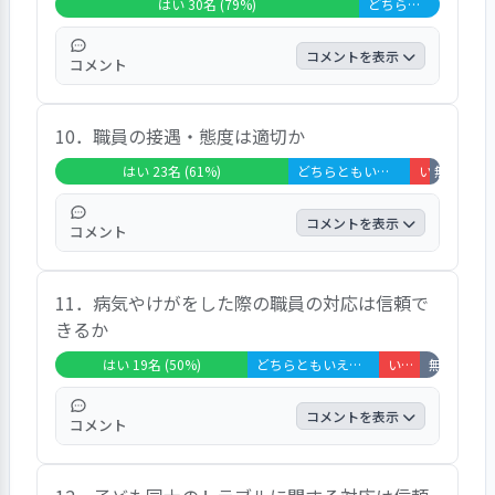
はい 30名 (79%)
どちらともいえない 8名 (21%)
り替え日、場所の確保をすべき」「運動会で
が、年に２、３回あると良い」「信頼関係が
は予備日がなかった。休日に予備日を作るべ
あると思っているが、直接話す機会が少なす
コメントを表示
コメント
き」と、記されていた。
ぎる」「担任と話をする機会があまりもてな
い」「バスを利用していることもあり、先生
「はい」が７９％、「どちらとも言えない」
と接する機会があまりない。またコロナ対応
10．職員の接遇・態度は適切か
が２１％だった。設問項目には、「園内を確
で、玄関引き渡しのため職員と関わることが
認する機会が無いため不明」「感染症は多
はい 23名 (61%)
どちらともいえない 12名 (32%)
いいえ 2名 (5%)
無回答・非該
少ない」「先生によると思います」「過去の
く、風邪で登園できないことも多い。どこま
話をたくさん聞くので、少し不安はありま
でできているかわからない」「コロナ対応で
コメントを表示
コメント
す」と、記されていた。
は、細やかに消毒や清掃されていると感じ
た」と、記されていた。
「はい」が６１％、「どちらとも言えない」
11．病気やけがをした際の職員の対応は信頼で
が３２％、「いいえ」が５％、「非該当」が
きるか
３％だった。設問項目には、「人によりです
が、気分で対応される時もあり、基本は園の
はい 19名 (50%)
どちらともいえない 13名 (34%)
いいえ 4名 (11%)
無回答・非該当 2名 (5%)
都合に合わせることが多い」「言葉遣いはし
っかりしていますが、言い方が強かったり、
コメントを表示
コメント
子どもの名前を大声で何度も呼ぶ姿に少し不
安になります」と、記されていた。
「はい」が５０％、「どちらとも言えない」