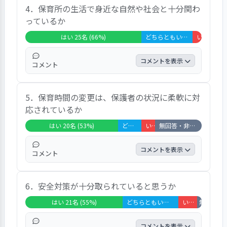
げるなど」と、記されていた。
4．保育所の生活で身近な自然や社会と十分関わ
と「いいえ」が各１８％、「非該当」が３％
っているか
だった。設問項目には、「おいしいごはんだ
が、市販のおやつは工夫されたものではな
はい 25名 (66%)
どちらともいえない 11名 (29%)
いいえ 2名 (5%)
い」「塩分・糖分などに気を配ってほしい」
「スナック菓子だと捕食にならない。事前連
コメントを表示
コメント
絡なく献立表と異なることがある」「園の独
断でチョコレートを出していることに疑問が
「はい」が６６％、「どちらとも言えない」
ある。栄養士の指示も無視して子どもにあげ
5．保育時間の変更は、保護者の状況に柔軟に対
が２９％、「いいえ」が５％だった。設問項
ている」「おやつが手作りの日を増やしてほ
応されているか
目には、「もっと外で遊ぶ日を増やしてほし
しい」「おやつに幼児向けでない物が出され
い」「すぐに感染症のリスクと言って、社会
はい 20名 (53%)
どちらともいえない 5名 (13%)
いいえ 3名 (8%)
無回答・非該当 10名 (26%)
る。給食（パン）でもチョコが塗られる（選
との交流を無くしているが、コロナも落ち着
択肢）」と、記されていた。
いてきているので、社会との交流をもってほ
コメントを表示
コメント
しい」「園庭遊びが多く、あまり外へ行って
いない」「異年齢での戸外遊びや広くない園
「はい」が５３％、「どちらとも言えない」
庭で自転車に乗る。実際に接触事故もあり怪
6．安全対策が十分取られていると思うか
が１３％、「いいえ」が８％、「非該当」が
我をしているので、時間を決めてほしい」
２６％だった。設問項目には、「親身になっ
はい 21名 (55%)
どちらともいえない 12名 (32%)
いいえ 4名 (11%)
無回答・非該
と、記されていた。
て聞いてくれる」「規約の時間内にも関わら
ず、預かろうとしてくれない」「急な土曜預
コメントを表示