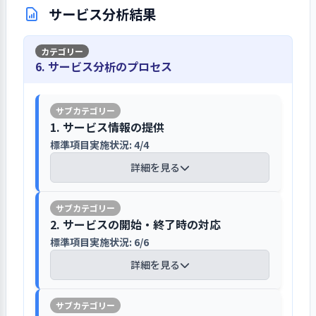
心に行われている。但し、目標達成度
できないことも発生し、突発的な事項
れていないが、村役場による「第６次
サービス分析結果
を密に行い、登園証明の取得によって
村役場とも連携し、虐待防止への組織的
など園の個々の内容については役場の
について不便さを感じることがある。
三宅村総合計画（令和４年度～令和１
対応している。園は、毎月の職員会議
な対策と対応を行っている
担当課長が把握しておらず、園長自身
園長一人だけで村役場との連絡と園内
３年度）」及び令和４年度３月作成の
で常にリスク防止を喚起している。
が積極的に絡んで園独自の目標達成度
運営をきりもりしている状況も伺わ
1. 事業所の理念・基本方針の実現を図る上での重要課
「三宅村保育所個別施設計画」が策定
6. サービス分析のプロセス
虐待防止及び早期発見への対応を行う
や課題等を認識する必要がある。ま
れ、主任などの補充が期待される。
題について、前年度具体的な目標を設定して取り組
されている。これらは中・長期計画と
園の体制は、二つの方法がある。一つ
た、島に保育園は一つしかなく、島自
み、結果を検証して、今年度以降の改善につなげてい
可能性のあるリスクは洗い出し、村役場
され、理念の具体的展開を明示するも
は、子どもの気持ちを傷つけるような
る（その１）
体が狭い社会のため、公私のけじめが
とも協議して優先順位を決めている
のであるが、職員への明確な周知によ
重要な案件については、役場の担当課と
職員の言動や虐待が行われることのな
つきにくく、プライベートなことも意
1. サービス情報の提供
って、職員の一致協力態勢も強まると思
連絡を取り合い、決定している
いように、職員からの情報を園長がと
【前年度の重要課題に対する組織的な活
図しない広がりをするなど、保護者対
園が目指していることの実現を阻害す
標準項目実施状況: 4/4
われる。また、この中・長期計画を基
りまとめて事実確認を行うことで、内
動（評価機関によるまとめ）】
応に悩む職員もいる。
る恐れのあるリスク（事故・感染症・
に園の計画書を作成しているが、その
月次の職員会議で月や週の予定を確認
容によっては園長が同席して聞き取り
詳細を見る
侵入・災害など）を洗い出し、対応す
年度の園としての重点実施事項を策定
している。重要案件・保育内容・子ど
を行う体制があるが、現実的には事例
【課題・目標】
べき課題を常に見出すことに努めてい
して職員へ周知することが望ましい。
研修においては、職員一人ひとりの個人
もに関することについては、時間を空
が発生していない。もう一つは、虐待
①生活経験を活かしながら、年齢に沿っ
る。さらに、それらのリスクに優先順
別育成計画を作成することが望ましい
【講評】
けず、その都度に周知し、適宜、協議
を受けている疑いのある子どもの情報
た保育活動をする
2. サービスの開始・終了時の対応
位をつけて対応を図っている。一方、
を行っている。職員会議には、全員参
を得た時や虐待の事実を把握した際
②散歩や園外保育、遠足など自然を生か
全職員の職務分担が定められており、各
従来からの懸案のＢＣＰ（事業継続計
標準項目実施状況: 6/6
園の情報は村役場のホームページで情
職員の人材育成は、「三宅村人材育成
加が出来ないことが多く、不参加者へ
に、村役場の福祉健康課との連携体制
した保育の実施
自は責任をもって役割を遂行している
画）作成は早急に準備を進めなければ
報入手が可能であり、活用しやすい
基本方針」により育成及び配置を行っ
詳細を見る
はクラス担当職員（正規職員）からの
であり、村役場保健師と直結して情報
③年齢に沿った基本的生活習慣の確立
ならないとしている。非常時災害は必
ている。現状、職員に対して行政の保
伝達となるが、伝わっていない場合も
を共有し、問題対応への速さが強みと
（食事・排泄・着脱・衛生面・身支度な
立案した年度計画の推進の管理につい
ず起きるという前提で、早急なＢＣＰ
園は村で唯一の保育園であり、村役場
育責任者による年２回の個人面談を実
あるため、分散での会議実施を増やし
なっている。
ど）
ては、業績評価シート（目標管理シー
作成を期待したい。また、ヒヤリハッ
【講評】
管轄園である。そのため、村役場のホ
施しているが、個々の職員の能力向上