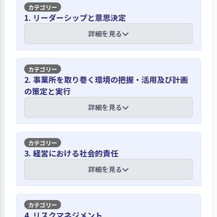
1. リーダーシップと意思決定
詳細を見る
【講評】
2. 事業所を取り巻く環境の把握・活用及び計画
の策定と実行
島で唯一の保育園であり、日常の保育活
動を通して保育理念を具現化している
詳細を見る
島には幼稚園が無く唯一の保育園であ
る園は、子育てを支える唯一の機関と
【講評】
3. 経営における社会的責任
なっている。園の理念を「子ども一人
ひとりを大切にし、子ども自身が自ら
各方面から園にとっての情報収集を行
詳細を見る
伸びようとする力を育み、保護者・地
い、園活動の参考にしている
域に愛される保育園を目指す」として
おり、その具現化のために、職員会議
運動会・生活発表会・親子遠足などの
【講評】
等で常に話し合っている。園の正職員
4. リスクマネジメント
行事などの際には保護者へのアンケー