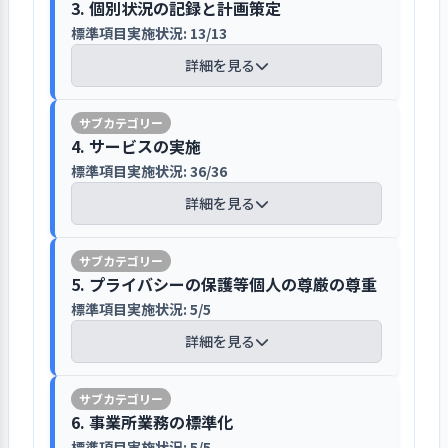
ていく方針である。なお、園の予算管
3. 個別状況の記録と計画策定
ト）における組織目標（重点施策）の
トは年間８件と少ないが、事故を未然
ームページ上の住民向け情報・各種施
に関する賛同及びアドバイスをより明
理は村役場の担当課の管理下にあり、
【上記の課題を抽出した理由・背景】
進捗状況報告及び結果報告の確認・検
標準項目実施状況: 13/13
に防ぐためにも日頃の起票件数の増加
面接などは個別に対応し、役場担当者
苦情の事案が発生した場合には、迅速に
設のご案内フォルダ内に保育園に関す
確にすることが望まれる。研修受講に
園の業務遂行は園長の統括責任のもと
①子どもが様々な体験・経験を通してで
討を職員会議で行っている。運動会な
を期待したい。
と園とが連携して安心感に繋げている
対応している
詳細を見る
る情報が収められている。「みやけ保
ついては、職員の希望申し出をその都
に行われている。また、重要案件が発
きることを増やしたい。
どの大きな行事では主たる責任者にク
育園しおり」についても希望者が閲覧
度判断するという対応であるが、園長
生した場合は、園長と村役場の担当課
②身近にある自然の中で、様々な自然に
ラス担当がサポートにつき、臨時に職
新規入園前の面接は、保護者と子ども
保護者の意向確認は、主に日常の送迎
及びダウンロードできるようになって
はＷＥＢや島外の保育士研修に出来る
で協議され決定している。
個人情報は、村の条例に基づく情報保護
触れ変化を感じたり、子どもなりに自然
員会議も行い、準備・実行されてい
【講評】
が同席して、役場担当者と園長が各家
時や保護者会でのヒアリングで行って
おり、島外からでも入園時の必要書類
限り参加できるように力を入れてい
4. サービスの実施
を行い、保護者の許諾を得ている
の豊かさを知ることが重要だと考えてい
る。運動会などは、より村民に密着し
庭ごとに個室対応を行っている。プラ
いる。園バス送迎などの特有の地域性
の確認が可能である。また、村役場の
る。なお、職員は研修受講後に職員会
標準項目実施状況: 36/36
る。
た行事になっている。また、その他の
職員会議によって、子どもの状況の協
イバシーを配慮した個室対応を行うこ
から、苦情申し立て者個人が特定でき
ホームページでは月ごとの入所状況を
議等にて報告・発表会を行い、研修内
個人情報の取り扱いは、「三宅村個人
③年齢に合った基本的生活習慣の確立を
細かい活動計画でも役割分担を明確に
議と情報共有を行っている
詳細を見る
とで、安心した環境と空間の中で相談
てしまうこともあり、村役場の管理職
1. 事業所が目指していることの実現に向け
確認することも可能であり、各クラス
容を職員間で共有している。
情報保護条例」に基づいて行われてい
図り、身の回りのことができるよう支援
し、職員会議での管理が行われてい
できている。また、継続時面接は保護
へ直結する「苦情・相談専用メール制
て一丸となっている
ごとの園児数も明示されている。
る。使用に際しては、原則として保護
が必要である。
園は、常勤職員・派遣職員・任用職員
る。ここ数年のコロナ禍で諸活動が制
者と園長が面談を行い、子どもの発
度（しおりに連絡メールアドレスを掲
標準項目実施状況: 7/7
者の許諾を得た後に行っている。園で
の雇用形態による職員体制である。子
限されたていたが、５類へ転換になっ
職員の処遇は、村役場の人事制度の下で
達・成長・園での生活状況などを相互
載）」を設けて課題解決を図ってい
5. プライバシーの保護等個人の尊厳の尊重
入園のしおりを見直し、保護者が活用
は、緊急連絡網の作成・「広報みや
詳細を見る
【取り組み】
どもの情報交換と共有は、午睡時に常
たことで、諸活動も再開の方針であ
行われている
に理解・確認する場となっている。な
1．子ども一人ひとりの発達の状態に応じた
る。一方、大きな行事の際には感想ア
しやすい工夫を行っている
標準項目実施状況: 5/5
け」と「園だより」への掲載・誕生
①については、運動会や発表会など行事
勤職員間による会議で行っている。原
る。
保育を行っている
お、継続時面接は、概ね２週間の機会
ンケートを実施して保護者の意向(意
会・各種の行事・医療機関への緊急連
詳細を見る
に向けた取り組みの中で表現活動を豊か
則として職員会議を月１回開催し、職
村役場の管理職が全職員に年２回面接
を設けている。
見・要望・苦情)を吸い上げ、保育現場
入園案内である「みやけ保育園しお
絡など、個人情報の収集と活用の機会
にした。
員打合せ記録の書式によって記載・保
し、園長の参考意見を聞きながら人事
に活かしている。なお、第三者委員や
り」は、昨年度に見直しを行った。感
は多い。島内の人間関係が緊密な土地
②については、園外保育や散歩を通して
管している。また、行事などの企画運
評価を行っている。一方、園では職員
1. 事業所が目指していること（理念・ビジ
園生活と家庭生活の橋渡しのために慣
意見箱は設けていない。
染症の欄に「新型コロナウイルス」を
【講評】
柄だけに、個人情報の管理には特に配
1. 事業所を取り巻く環境について情報を把
交通ルールを守ったり、自然の移り変わ
ョン、基本方針など）を周知している
営時にはこまめに会議が招集されてい
のストレスに注意を払っており、必要に
発達の過程や生活環境などによ
6. 事業所業務の標準化
らし保育を行っている
追記し、就労証明書の記載時の注意事
慮している。パソコンに入力された情
握・検討し、課題を抽出している
りに興味を持たせた。また歩くことで体
る。但し、会議議事録は回覧制ではな
応じて個人面談をするなどの予防措置
り、子ども一人ひとりの全体的な姿
標準項目実施状況: 5/5