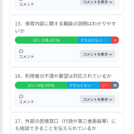
ごしてた。子どもの人権を無視している。上
コメントを表示
コメント
手くできなくても子どもが参加できるように
努めてほしい」「お世話になっている先生
「はい」が５０％、「どちらとも言えない」
は、送迎の時の子どもへの言葉掛けだけ見て
15．保育内容に関する職員の説明はわかりやす
が３７％、「いいえ」が８％、「非該当」が
も、とても心を配ってくださっている」「担
いか
５％だった。設問項目には、「玄関先でな
任の先生はすごく寄り添ってくれます」と、
く、人目のつかない場所で話してほしい」
はい 23名 (61%)
どちらともいえない 12名 (32%)
いいえ 3名 (8%)
記されていた。
「園に意見をした時、「誰が」ということが
役場にまで知られ、安心して述べられない」
コメントを表示
コメント
「知りたくもない他者の個人情報を聞くこと
があったので不安」「ノートが入ったかばん
「はい」が６１％、「どちらとも言えない」
を間違えて違う子が持って帰った際、相手側
16．利用者の不満や要望は対応されているか
が３２％、「いいえ」が８％だった。設問項
には何も報告がなかった」「シラミが流行っ
目には、「全体へのホワイトボードのみで、
はい 19名 (50%)
どちらともいえない 12名 (32%)
いいえ 4名 (11%)
無回答・非該当 3名 (8%)
ている時に、「誰が」が分かってしまった」
子どもが友達とどんなやりとりをしたのか、
「島でのプライバシー保護は難しそう。守っ
全くわからない。特に担任の方が見送りでな
コメントを表示
コメント
てくれると願う」と、知るされていた。
いと全くわかりません」「連絡帳にはハンコ
のみのため、保育内容や我が子の様子はわか
「はい」が５０％、「どちらとも言えない」
らない。１日の活動のボードもバス利用のた
17．外部の苦情窓口（行政や第三者委員等）に
が３２％、「いいえ」が１１％、「非該当」
め見られないのが残念」と、記されていた。
も相談できることを伝えられているか
が８％だった。設問項目には、「島ルールみ