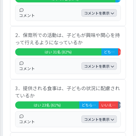
「感染症対策が厳しすぎる」「先生たちの共有が
あまりできていない」「お昼寝が長くて子どもが
コメントを表示
コメント
苦痛のよう」「連絡ノートをもっと活用してほし
い」「保育園バスに乗る期間がもう少し短いと良
「はい」が９５％、「どちらとも言えない」
い」「働いていない人への態度が違う。子どもた
2．保育所での活動は、子どもが興味や関心を持
が５％だった。設問項目には、「様々な活動
ちの様子が分かりづらい」「保育士が少ない」
って行えるようになっているか
をしているのだと思いますが、あまり伝わっ
「園は言い訳ばかりで保護者に寄り添っていな
てこないため、内容がよくわかっていない」
はい 31名 (82%)
どちらともいえない 6名 (16%)
いいえ 1名
い」「先生の名前だけでなく顔写真の紹介も欲し
と、記されていた。
い」「島内唯一の保育園で選ぶことができない」
コメントを表示
「大人の都合で良くない教育が園の伝統になって
コメント
いる」「さくら連絡網で日々の活動内容のボード
「はい」が８２％、「どちらとも言えない」
を送ってほしい」「口調のきつい先生がいる」
3．提供される食事は、子どもの状況に配慮され
が１６％、「いいえ」が３％だった。設問項
「園からの休み希望は、協力お願いぐらいにして
ているか
目には、「リトミックは効果的であると思う
ほしい」「慣らし保育が長くて負担」等、要望・
が、テレビを見せている時がある」「もっと
意見が多く記されていた。今回の調査へは、「良
はい 23名 (61%)
どちらともいえない 7名 (18%)
いいえ 7名 (18%)
無回答・非該
子どもの興味や関心がもてるような働きかけ
い取り組みだと思う」「記入したことを園の改善
はできるんじゃないかなと思います。絵の具
に繋げてほしい」「調査をデジタル化してほし
コメントを表示
コメント
は年長クラスしかやらなかったり、乳児でも
い」等、記されていた。
ぬりえをさせるよりも自由に描いて発想を広
「はい」が６１％、「どちらとも言えない」