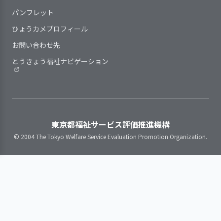
ている
③保育の質の向上と必要な知識の習得
事業所の特性を踏まえ、職員の
援に向けて、職員の勉強会・研修会
直しをしている
④保護者へのより早い情報伝達に係るネ
パンフレット
育成・評価と処遇（賃金、昇進・昇
を実施し理解を深めている
個別的な計画が必要な子どもに
島には保育園が１園、小学
ットワークの整備。
格等）・称賛などを連動させている
2．サービスの向上をめざして、事業所の標
ひょうカメプロフィール
対し、子どもの状況（年齢・発達の
校も１校であるため連携が
【上記選定の理由】
就業状況（勤務時間や休暇取
準的な業務水準を見直す取り組みをしてい
状況など）に応じて、個別的な計画
お問い合わせ先
取りやすく、毎年の年度末
①保育士不足による入所できない状況の
得、職場環境・健康・ストレスな
る
の作成、見直しをしている
には申し送りも丁寧に行わ
解決
ど）を把握し、安心して働き続けら
とうきょう福祉ナビゲーション
指導計画を保護者にわかりやす
れている。コロナ禍以前に
②感染症による欠席者解決
れる職場づくりに取り組んでいる
く説明している
は、小学校への訪問も多く
③発達に係る子どもの増加対策等
職員の意識を把握し、意欲と働
指導計画は、見直しの時期・手
行っていたが、今後は復活
④緊急を要する連絡の増加
提供しているサービスの基本事
きがいの向上に取り組んでいる
順等の基準を定めたうえで、必要に
したいと園では考えてい
【上記目標達成のため実施】
項や手順等は改変の時期や見直しの
職員間の良好な人間関係構築の
応じて見直している
る。今年度は、小学校から
①村役場ホーページやIP告知端末による
基準が定められている
ための取り組みを行っている
東京都福祉サービス評価推進機構
の電話での情報収集ととも
周知
提供しているサービスの基本事
© 2004 The Tokyo Welfare Service Evaluation Promotion Organization.
に、小学校の教員が園の運
②保健所・診療所との連携密
項や手順等の見直しにあたり、職員
動会や発表会の行事に来園
③勤続５年未満の職員が多数おり、研修
や保護者等からの意見や提案、子ど
3．子どもに関する記録を適切に作成する体
し、子どもの様子を見る機
参加できる講習の計画実施
もの様子を反映するようにしている
制を確立している
会を設けた。年長児は１月
④昨年度９月より全保護者及び職員対象
下旬に小学校を訪問し、５
の緊急メール発信システムの実
年生との交流と給食体験の
予定である。また、３月に
子ども一人ひとりに関する必要