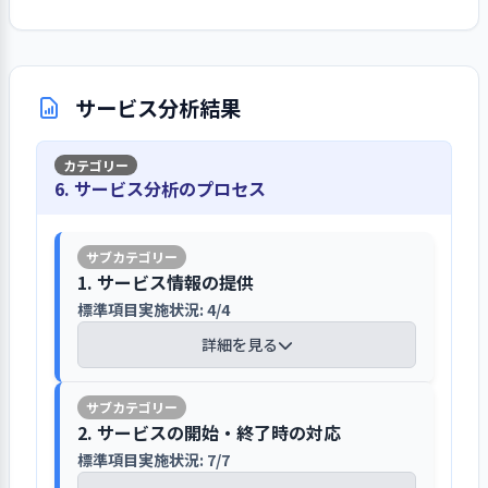
っているものにも対応できるよう情報
事業所が求める人材の確保について
明示している。職務分担は、事業計画
の高さが伺える。また、事業所として
組み・結果の検証・次期の事業活動等への反映
将来的な大規模修繕の更なる精査、経年
の把握と周知に努めている。発生した
は、法人と事業所での採用と２通りで
書に職員構成図、業務分掌、年間職員
も法令遵守や倫理意識等について、職
を行っている
劣化個所の早期対応が必要と認識してい
リスクは早急に対策会議を立ち上げて
実施し、東村山市社協の福祉の仕事面
業務分担、通年担当業務、行事担当
員会議等の場を通じて、定期的な確認
る
いる。事業継続計画(BCP)については、
詳細を見る
接会にも参加している。現在、常勤職
表、定例会議、定例委員会が記載さ
に努めている。
サービス分析結果
法人策定のBCPに基づき独自の計画を
員の平均年齢は54歳と、平均在職年数
れ、担当者や開催時期、検討内容、開
事業所の基本方針等の実現を目指し
策定しているが、実効性のある計画と
も5.6年となっている。有資格者も多
催時期が明文化されている。また、取
て、法人では2018～2027年度までの中
するため定期的な見直しも進めたいと
利用者の苦情等の窓口は、施設内掲示や
く、多職種連携が進められている。前
り組むべき方向性についても、事業計
1. 事業所の理念・基本方針の実現を図る上での重要課
長期計画を策定し、事業所では中長期
している。事故等の発生時には、報告
6. サービス分析のプロセス
重要事項説明書、事業計画書で明示され
年度は３名ずつの採用と退職があり、
画会議、職員会議等によって伝達さ
題について、前年度具体的な目標を設定して取り組
計画を踏まえ単年度の事業計画を作成
書の検討と再発防止に向けて必要に応
ている
総数での変動はなかった。事業所で
み、結果を検証して、今年度以降の改善につなげてい
れ、職員個々の取り組み内容が明快な
している。事業計画では、令和5年度か
じて職員会議を開催している。
る（その１）
は、人的サービス面から職員の確保と
ものとなっている。事業計画会議等は
ら7年度までの3か年計画(短期ビジョン)
利用者の苦情等への対応は、法人で苦
人材の育成、接遇マナーの徹底等を掲
会議録として記録している。こうした
1. サービス情報の提供
を記載し、建物、施設整備、利用者、
情解決規定を定め、契約時に契約書、
【前年度の重要課題に対する組織的な活
げている。なお、職員の異動や配置等
一連の流れにより、経営層はリーダー
利用者の個人情報は、法人の個人情報保
標準項目実施状況: 4/4
行政、事業の項目に分けて、具体的な
重要事項説明書で、説明し、同意の署
動（評価機関によるまとめ）】
については、異動希望調査や人事考課
シップを発揮し、事業所を牽引してい
護規程を踏まえ、厳格な対応に努めてい
数値目標を掲げている。特に、将来的
名と捺印を得ている。重要事項説明書
詳細を見る
面接を通じて、検討の上、適材適所の
る。
る
に建物の大規模修繕を見込んでいる
と事業計画書では、事業所の窓口とし
課題・目標・・生活不安がある高齢者の
配置に努めている。
が、更に綿密な精査が必要と認識する
て責任者、担当者名、東社協の運営適
受け皿として軽費老人ホームの存在意義
利用者情報の収集、利用等について
ほか、あわせて経年劣化箇所の早期対
【講評】
軽費老人ホームの制度や存在意義を再認
正化委員会の連絡先、第三者委員の氏
は高い。今後もそのあり方を含め内外に
2. サービスの開始・終了時の対応
は、個人情報保護法に基づき、法人の
応を視野に入れている。一方、予算に
職員調査においても、給与規程に基づく
識し、実践力を高めることを課題として
名と連絡先等が掲載され、相談窓口の
発信する。
「個人情報保護規程」を踏まえ、契約
標準項目実施状況: 7/7
ホームページやパンフレット等で、積
ついても事業計画を踏まえた予算編成
キャリアパス体系への理解度が83％と高
いる
情報は施設内にも掲示されている。意
取り組み・・①市内で行なわれる福祉イ
書、重要事項説明書、事業計画書にお