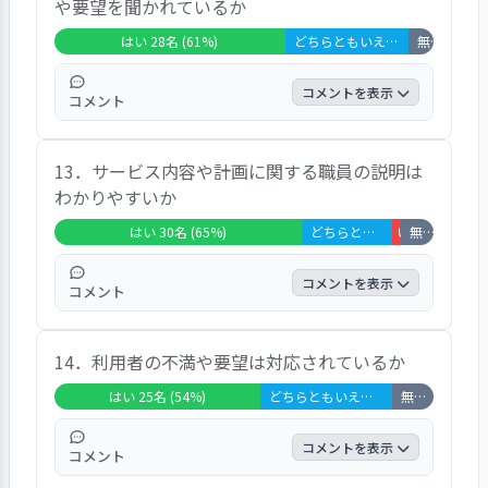
や要望を聞かれているか
ってもらっていると思う。 全て理解し、プラ
イバシーを守ってくれている。 大切に守ら
はい 28名 (61%)
どちらともいえない 15名 (33%)
無回答・非該当 3名 (7%)
れていると思う。 お互いに他人のことは話
しません、などプライバシーに対する評価は
コメントを表示
コメント
高い。
だめなことは、だめと言う。言うことはでき
13．サービス内容や計画に関する職員の説明は
る。 月に１回定例集会もあり、栄養士さん
わかりやすいか
との話もある。 家族が聞いていると思う。
先日いらした。要望も聞いてくれた。 頼め
はい 30名 (65%)
どちらともいえない 11名 (24%)
いいえ 1名 (2%
無回答・非該当 4名 (9%)
ばやってくれる、との声があった。
コメントを表示
コメント
まだ聞いたことがない。 どんな生活がした
14．利用者の不満や要望は対応されているか
いかよく聞いてくれることがある。 分かり
やすい。来てくれることも嬉しい。 丁寧に
はい 25名 (54%)
どちらともいえない 16名 (35%)
無回答・非該当 5名 (11%)
話をしてくれる。 私は理解できる、との意
見があった。
コメントを表示
コメント