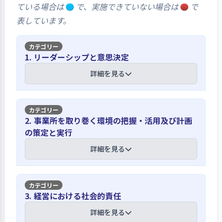
ている場合は
で、実施できていない場合は
で
表しています。
1. リーダーシップと意思決定
詳細を見る
【講評】
2. 事業所を取り巻く環境の把握・活用及び計画
の策定と実行
事業所の理念やビジョン等は、事業計画
会議や人事考課面談等を通じて周知して
詳細を見る
いる
事業所が目指している理念、基本方針
【講評】
3. 経営における社会的責任
等について職員の理解が深まるよう
に、毎年事業計画書を配布し、周知を
利用者の意向は、月１回の定例集会、各
詳細を見る
している。計画では、法人の憲章(同援