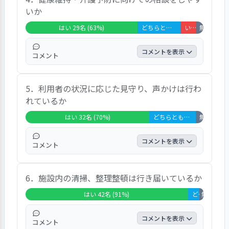
もある。 掲示板や予定表を見ている。 放送
いか
がある。掲示板を見ている。読書会とか歌の
会に参加している。 職員が何でも親切に教
はい 29名 (63%)
どちらともいえない 11名 (24%)
いいえ 4名 (9%)
無回答・非該
えてくれる。 館内のお知らせがある。食堂
にも掲示されている、との意見があった。
コメントを表示
コメント
話しやすい。困った時は遠慮なくと言われ
5．利用者の状況に応じた見守り、声かけは行わ
る。 気兼ねなく言えている。病気になるこ
れているか
ともなく、過ごせている。 看護師さんがよ
く来てくれて、バイタルチェックをしてくれ
はい 32名 (70%)
どちらともいえない 12名 (26%)
無回答・非該
る。 職員が訪問して、薬などをチェックし
てくれる。 大変相談しやすいです、との声
コメントを表示
コメント
があった。
大いにある。よく気に掛けて声掛けしてくだ
6．施設内の清掃、整理整頓は行き届いているか
さる。 よく声を掛けてくれる。「変わりは
ないですか」と聞いてくれる。 挨拶くらい
はい 42名 (91%)
どちらともいえない 3名 (7%)
無回答・非
かと思う。 とても親身になってすぐに対応し
てくれます。ありがたく思っております。 全
コメントを表示
コメント
てにとは無理ですが、対応は優しいです、と