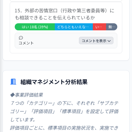
全てを解決してもらえないが10あるうちの5
15．外部の苦情窓口（行政や第三者委員等）に
は対応してくれている。 すぐやってくれる
も相談できることを伝えられているか
と思う。 言えば対応してくれると思います。
100％とはいえない。 いつも気遣ってくれて
はい 18名 (39%)
どちらともいえない 17名 (37%)
いいえ 6名 (13%)
無回答・非該当 5名 (11%)
いる。歩けない時には手をつないでくれたり
もする、との声があった。
コメントを表示
コメント
聞いたことがない。 相談できることは知っ
ている。 息子が福祉に詳しいので、よく教
えてくれる、との声があった。
組織マネジメント分析結果
◆事業評価結果
７つの「カテゴリー」の下に、それぞれ「サブカテ
ゴリー」「評価項目」「標準項目」を設定して評価
しています。
評価項目ごとに、標準項目の実施状況を、実施でき