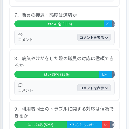
の意見があった。
綺麗にしている。 お風呂も広いし、掃除が
7．職員の接遇・態度は適切か
行き届いている。 汚れてはいない。 とても
清潔で気持ちが良いです、と高い評価となっ
はい 41名 (89%)
どちらともいえない 4名 (9%)
無回答・非
ている。
コメントを表示
コメント
普通、きちんとやっている。 話しはしやす
8．病気やけがをした際の職員の対応は信頼でき
い。優しいです。 問題はない、フランクに話
るか
せる。 最高、職員全員素晴らしい。 話しや
すい、みんな良い人、男性も親切です、との
はい 39名 (85%)
どちらともいえない 6名 (13%)
無回答・非
意見があった。
コメントを表示
コメント
今年２月に来た。信頼できると思います。 風
9．利用者同士のトラブルに関する対応は信頼で
邪をひいた時によく診てくれた。 コロナの
きるか
際に、親切に対応してくれた。 看護師がい
るので心強い。 大変気遣いをしてくれ、有
はい 24名 (52%)
どちらともいえない 16名 (35%)
いいえ 4名 (9%)
無回答・非該