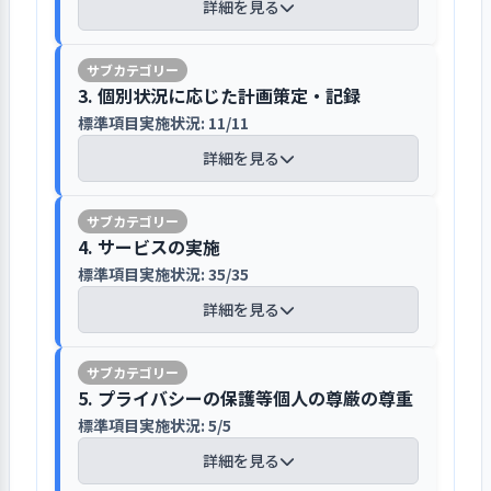
極的に事業所の情報を発信している
が行なわれている。
い
詳細を見る
見箱も各階に設置されている。虐待防
ベントへの参加(作品展や福祉の相談会)、
いて厳格な対応方法を明示し、利用者
事業所における重要案件の検討や決定
止についても重要視し、虐待防止の指
②利用者へ地域参加の紹介及び支援。③
や家族に説明し同意の署名と捺印を得
ホームページは、施設紹介、入居の案
事業所が職員に求める職責と職務内容
の手続きについては、企画運営会議で
針の策定、虐待の相談・通報・届出先
配食サービス利用者への事業所の紹介。
新年度の計画の作成は、前年度の振り返
ている。また、特定個人情報は「特定
【講評】
内、利用料金一覧、最近の出来事、等
に基づいた長期的な展望(キャリアパス)
検討し、職員会議で決定することをル
を重要事項説明書等に明示するほか、
3. 個別状況に応じた計画策定・記録
④事業所のホームページの担当を決め、
りを行ない、事業計画会議で検証を加え
個人情報の適正な取扱いに関するガイ
多くの情報が掲載されており、トップ
については、職員人事考課規程、給与
ール化している。決定の内容と決定の
サービスマナー委員会の設置、虐待防
随時更新。⑤東京都社会福祉協議会の軽
標準項目実施状況: 11/11
ている
ドライン」等に基づき、担当者と責任
サービスの開始にあたり、事業所が定
ページから知りたい情報へアクセスし
規程に基づきキャリアパス体系が明示
経緯は、職員会議や臨時会議でその都
止研修会の実施に努めている。
費老人ホーム案内動画を事業所のホーム
者を選任している。また、情報の保
める書式に沿って詳細に説明して同意
詳細を見る
やすい構成になっている。最近の出来
されている。新等級基準(各支援系グル
度報告し、議事録を作成の上、欠席者
ページにリンクを貼る。
計画の推進方法や目指す目標、達成度
管・廃棄は法人の備付帳簿に沿って実
を得ている
事では、レクリエーションの様子を写
ープ別職能要件)により等級別のミッシ
には確認の捺印を得ている。急ぎの案
取り組みの結果・・事業所への相談件数
合いを測る指標については、事業計画
施している。情報の利用は、情報の一
近隣への配食弁当サービスの拡大や雑学
真を添えて紹介している。パンフレッ
ョンキーワード、法人内等級基準、職
件は、朝の連絡会で周知している。ま
は、月3～5件ほどで、入所につながる方
で明確な方向性を数値目標と共に示し
【講評】
元管理の視点で、法人のネットワーク
入居契約時に、利用契約書、重要事項
交流会の再開など社会貢献事業に努めて
トには「存在のあるかがやく日々
能・昇格要件、取得資格、対応役職が
4. サービスの実施
た、利用者や家族に対しては、定例集
は少ないが、見学や説明など丁寧に対応
ている。特に、新年度の事業計画作成
及びサーバー管理体制となったが、活
説明書で、事業内容やサービスの提供
いる
を…」をタイトルに掲げ、事業内容や
規定され、職員にとって目指すべき方向
会や事業説明会で報告するほか、個別
標準項目実施状況: 35/35
している。また、福祉系の事業者からの
時には、各部門の職員参加よる事業計
入居時には１か月以内にアセスメント
用マニュアルの整備が必要と認識して
等を詳細に説明し署名・捺印による同
利用までの流れ、利用料金、施設での
性が明快である。人材育成計画は、人
対応にも努めている。なお、園長は、
紹介ではなく、人づてに相談が来るケー
画会議で、事業、行事を含め前年度の
が行なわれ、以後１年ごとに見直しが
詳細を見る
いる。
意を得ている。更に、「生活のしお
法人としての社会貢献に取り組むとい
生活など詳細に記載している。また、
事考課で個々の目標を管理、目標に合
施設の目指す理念、福祉の動向、軽費
スがあり、事業所を知ってもらうという上
振り返りを行なうことをルール化して
されている
り」を用い、食事や外出・外泊、面
う方針の下、事業所では地域のニーズ
ホームページには、東社協が制作した
った研修計画、育成計画を策定し、目
老人ホームの制度や存在意義を再認識
では結果の一つとして捉えている。
いる。また、定期的な計画の見直しに
会、掃除、洗濯、入浴、金銭管理、ご
把握と施設機能の開放を進めている。
軽費老人ホームの案内動画のリンクを
標に沿った研修への参加が実施されて
し、職員個々の実践力を高めることを
振り返りと今後の方向性・・事業所の存
利用者の状況はアセスメントシート
あたっては、職員会議で確認し、見直
み処理、保健・衛生、防災管理、共有
また、サンホーム便りの発行、運営状
5. プライバシーの保護等個人の尊厳の尊重
貼り、軽費老人ホームの理解及び認知
いる。職員調査でも、キャリアパスへ
課題として挙げている。
在の発信については、以前から取り組ん
に、身体機能や生活状況、認知・精神
1. リスクマネジメントに計画的に取り組ん
しを図っている。具体的には３か年計
部分、退去等について詳細に説明して
1．個別支援計画に基づいて自立生活が営め
況等をホームページで公表し、その透
度の向上にも努めている。
標準項目実施状況: 5/5
の理解度は83％と高い。
でいたが、昨年度はコロナ禍でもあり、
面、社会・自立性、特記事項として相
でいる
画の進捗状況を半期に一度確認し、法
るよう支援している
いる。また、都が定める「軽費老人ホ
明性を高めている。ボランティア等に
詳細を見る
まだ再開できないものが多く、上記の取
談の内容等を記録し、医療アセスメン
人本部に報告を行なっている。職員会
標準項目実施状況: 5/5
ーム運営費補助要綱」の基準に従っ
ついては、コロナの５類移行で、職場
行政や関係機関へ、地域の連絡会・部