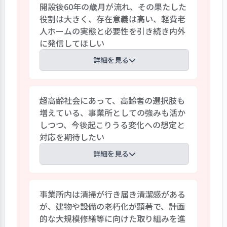
開設後60年の歳月が流れ、その果たした
員、介護・看護職員、栄養士、事務員、
役割は大きく、存在意義は高い、軽費老
宿直者で共有し、職員全体で支援する体
人ホームの実態と必要性を引き続き内外
制を整えている。更に、処遇日誌は利用者
に発信してほしい
の個別ケース記録と連動して、利用者の状
況変化を詳しく確認できるようになってお
詳細を見る
り、多職種連携での支援に活用されてい
る。
事業所は、昭和38年9月に認可開設され既
超高齢社会にあって、高齢者の選択肢も
に60年という歳月が流れている。身体機
増えている、事業所としての強みも活か
能の低下等で自立した日常生活を営むこ
しつつ、今後起こりうる変化への想定と
とに不安があり、家族の援助が困難な方を
対応を期待したい
対象にしている。その存在意義は、引き
続き失われることはない。むしろ超高齢社
詳細を見る
会の中にあって、高齢者を取り巻く社会状
況、地域高齢者の状況に目を移すと、軽費
事業所では、高齢者の住まいや暮らし方
老人ホームのあり方を個人単位、組織単
事業所内は清掃が行き届き清潔感がある
の選択肢が増えている現在、社会福祉法人
位で考える必要があると事業所では認識
が、建物や設備の老朽化が顕著で、計画
の福祉施設、またA型軽費老人ホームとし
している。社会のすき間から零れ落ちる
的な大規模修繕等に向けた取り組みを進
ての役割について、再考する時期に差し掛
人間を無くすように、今後ともセーフティ