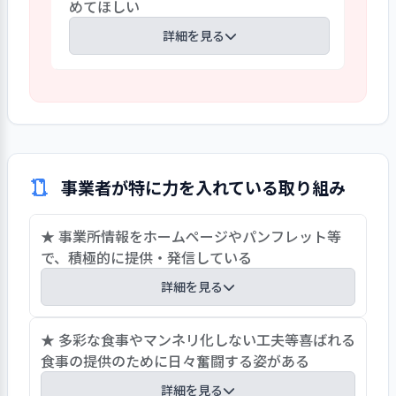
めてほしい
かっていると認識している。特に、地域包
ーネットの一翼としての役割は大きく、
括ケアの深化と共に、在宅サービスは拡
詳細を見る
実態の発信に期待したい。
充し、また住まいとしての役割を担う施
設は多岐に渡っている。そうした状況下で
事業所開設後の時間的経過は、建物や設
サービスの提供が多彩、アクティブ感、地
備の老朽化等が顕著となっている。事業所
域との連携のしやすさという強み、独居
でも法人の中長期計画での計画的修繕と
者や身寄りのない方への対応等々、更な
大規模修繕に向けた対応を進めている。
る貢献の道が残されている。事業所とし
事業計画(令和５～７年度)でも、大規模修
て、今後起こりうる変化について様々な想
事業者が特に力を入れている取り組み
繕に向けた積立、居室エアコンや電気温
定と対応を進めたい。
水器の計画的な更新を進めている。一
★ 事業所情報をホームページやパンフレット等
方、積み立てにおいては稼働率との関連
で、積極的に提供・発信している
や、大規模修繕の場面では特養と建物が
一体という課題もある。事業所としての
詳細を見る
存在意義を示し、利用者にも快適な環境
を提供する上で、東京都の補助金等の動向
ホームページは、施設紹介、入居の案内、利用料
★ 多彩な食事やマンネリ化しない工夫等喜ばれる
把握を含め、引き続き、大規模改修等に向
金一覧、最近の出来事、等多くの情報が掲載され
食事の提供のために日々奮闘する姿がある
けた計画的な取り組みを進めてほしい。
ており、最近の出来事では、外出行事などの様子
詳細を見る