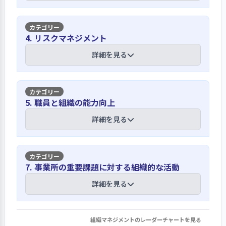
種委員会、個別要望等を通じて把握に努
憲章)、基本理念・方針、４つの基本姿
めている
勢を冒頭に、法人高齢者支援系施設グ
【講評】
ループ方針・目標、事業所の基本理
4. リスクマネジメント
事業所では、利用者や職員の意向、地
念・方針を明示している。職員には、
域福祉や福祉の動向を重要視してい
法令、規範、倫理を理解し遵守している
詳細を見る
事業計画会議での説明、職員との人事
る。利用者の意向は、定例集会での意
と94％の職員が回答し、意識の高さが窺
考課の面談時に理解を求めている。ま
見、委員会、個別要望、アンケートに
える
た、利用者や家族に対しては、ホーム
より把握に努めている。職員の意向
ページで公表するほか、通常は家族会
【講評】
は、人事考課面接の場、事業計画会議
5. 職員と組織の能力向上
社会人・福祉サービスに従事する職員
で説明するが、コロナ禍もあったた
の場での積極的な発言を求めている。
として求められる法、規範、理念等へ
め、９月の敬老会の場で計画について
リスクは社会的な問題にも迅速に対応で
詳細を見る
地域福祉や福祉の動向は、東京都、東
の理解を深めるために、事業所では、
話し、事業計画書も配付している。
きるように情報の把握と周知に努めてい
社協、富士見町地域の連絡会からの情
新入職員時の接遇マニュアルによる研
る
報提供や機関紙の閲覧を通して把握し
修の実施、就業規則の配付のほか、事
ている。事業所の経営状況は、企画運
経営層は、自らの役割と責任を職務分担
【講評】
業計画の基本方針の中で「職員は役割
7. 事業所の重要課題に対する組織的な活動
事業所では、リスクに対して事故防止
営会議、職員会議を通じて、前年度と
表や職員構成図等で分かりやすく明示し
と使命を自覚し、倫理観をもって法令
対策委員会、感染症対策委員会、防災
の比較、収支差額等を周知している。
事業所では、人的サービス面の充実の観
詳細を見る
ている
及び規定を遵守します」と明示してい
委員会で様々な対策に取り組み、各種
また、計画の執行時に稟議書で園長に
点から職員の確保と人材の育成を柱とし
る。職員調査においても、法、規範、
マニュアルを整備している。また、コ
決裁を挙げ、検討を加えている。
ている
経営層は、基本方針等の実現に向け
倫理を理解し、遵守しているとの設問
ロナ感染症等、昨今の社会的問題とな
て、自らの役割と責任を職務分担表で
組織マネジメントのレーダーチャートを見る
に対し94％が「はい」と回答し、意識
1. 事業所の重要課題に対して、目標設定・取り