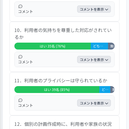
難い気持ちです。感謝しております、などの
意見があった。
コメントを表示
コメント
何ともいえない、ぶつかったことはない。
10．利用者の気持ちを尊重した対応がされてい
体験がないので分からない。 私はそういう
るか
ことはない。良く相談に乗ってくれる。 そ
んな話しを聞くことがある。 すぐに来てく
はい 35名 (76%)
どちらともいえない 8名 (17%)
無回答・非該当 3名 (7%)
れ、色々と聞いてくれ、アドバイスをしてく
れ、本当に心より感謝しております、との意
コメントを表示
コメント
見があった。
全員を大切にしてくれている。 気を遣って
11．利用者のプライバシーは守られているか
くれている。 少しでも困ったことがあると
すぐ言えるし、声掛けもしてくれている。
はい 39名 (85%)
どちらともいえない 5名 (11%)
無回答・非該
大切にされている。嫌なことはない。 ２年
経過して、職員の優しさ、気配りを感じま
コメントを表示
コメント
す、との声があった。
その場面にあったことはない。守ってくれて
12．個別の計画作成時に、利用者や家族の状況
いると思う。 かなりプライバシーに気を遣