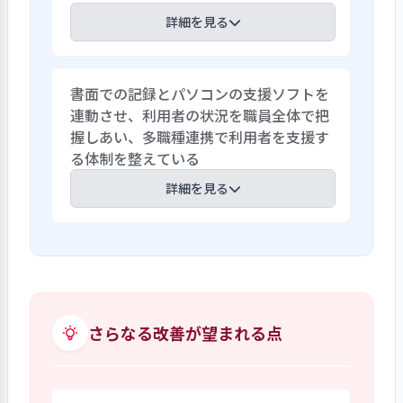
「地域との関わりを再開させたい」と、コ
詳細を見る
ロナ後の様々な対応を見据えている。事業
所では、日ごろから、問題や課題に対し
利用者が健康で明るい自立した生活、
て、施設内で連絡を取り合い、多角的に解
書面での記録とパソコンの支援ソフトを
個々の持てる力を発揮できるよう支援に
決策を講じている。あわせて、併設の施設
連動させ、利用者の状況を職員全体で把
取り組み。利用者全員が「何か」に関わ
や近隣の関係施設との共同も進め、地区
握しあい、多職種連携で利用者を支援す
る仕組みを構築している。全員が1年に一
の福祉施設連絡会や市高齢者福祉施設連
る体制を整えている
度は参加して意見を述べる生活向上委員
絡会等も活発で、コロナ時の物品の借り受
会や食事懇談会がある。また毎月開催さ
詳細を見る
け、医療面での連携等が進められている。
れ、利用者からの意見を述べる機会とな
る定例集会には9割の利用者が参加し、園
事業書では、基本目標である「健康で明
内清掃には8割以上の利用者が参加してい
るい豊かな生活への支援～自らがのぞむ
る。また多数の行事、身体を動かす活動
生活を思いやりの中で実現するために
やクラブ活動、サークル、同好会活動、
～」を念頭に置き利用者の心に寄り添う
職員が企画するレクリエーション等、趣
サービスを推し進めている。利用者から
さらなる改善が望まれる点
味活動から生きがいに繋がる活動まで利
の訴えや相談は、介護や看護職員だけで
用者は選んで参加することが出来ている。
なく、どの職員に対しても寄せられること
を前提に、日々の処遇記録を生活相談