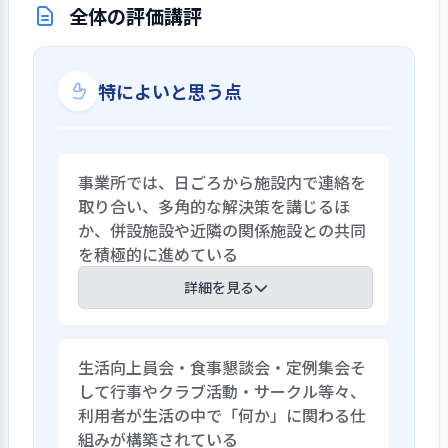
全体の評価講評
特によいと思う点
事業所では、日ごろから施設内で連絡を
取り合い、多角的な解決策を講じるほ
か、併設施設や近隣の関係施設との共同
を積極的に進めている
詳細を見る
事業所では、サービスの維持・向上策と
生活向上員会・食事懇談会・定例集会そ
して、ウイズコロナ下でのサービスの提
して行事やクラブ活動・サークル等々、
供、社会貢献や地域包括ケアに向けた取
利用者が生活の中で「何か」に関わる仕
り組みを挙げている。職員調査でも、
組みが構築されている
「感染症対策で多くの経験を積んだ」