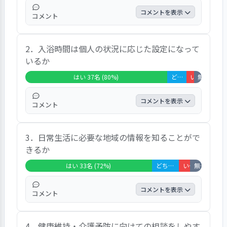
整理された空間になっていると思いますか、の問
コメントを表示
コメント
いは91％が「はい」と答えている。
問7、あなたは、職員の言葉遣いや態度、服装な
美味しい、味付けはまあまあ。完食してい
どは適切だと思いますか、の問いは89％が「は
2．入浴時間は個人の状況に応じた設定になって
る。 満足しています。十分です。残しませ
い」と答えている。
いるか
ん。行事食は美味しい。 美味しいけど、(自
問8、あなたがけがをしたり、体調が悪くなった
分の)好き嫌いが多い。量と味付けは良い。
はい 37名 (80%)
どちらともいえない 5名 (11%)
いいえ 2名 (4
無回答・非該
ときの、職員の対応は信頼できますか、問11、あ
おかゆなども選べる バラエティに富んでい
なたのプライバシー(他の人に見られたくない、
る。飽きません。完食です。量も丁度良い。
コメントを表示
聞かれたくない、知られたくないと思うこと)を
コメント
毎日朝昼夕と非常に満足しております、など
職員は守ってくれていると思いますか、の問いは
の意見が多かった。
３時に入っている。丁度良い。 デイサービ
いずれも85％が「はい」と答えている。
3．日常生活に必要な地域の情報を知ることがで
ス後に入浴している。 ８時に入っている。
きるか
このままで良い。 毎日の入浴が楽しみ。 人
が重ならない時間に入っています、と満足度
はい 33名 (72%)
どちらともいえない 7名 (15%)
いいえ 3名 (7%)
無回答・非該当 3名 (7%)
が高い声が寄せられた。
コメントを表示
コメント
職員の人から聞くし、近所で見聞きすること
4．健康維持・介護予防に向けての相談をしやす