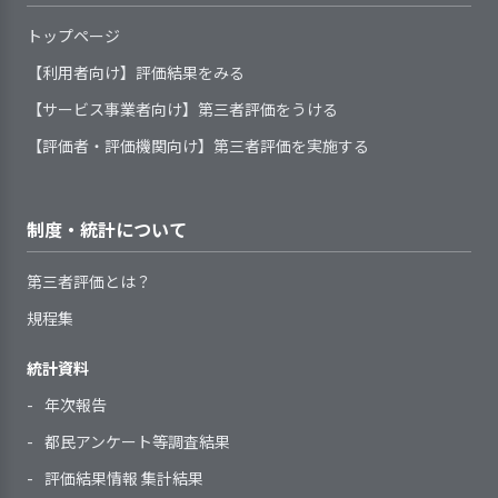
る（その２）
修に参加し、スキルアップを図ってい
に働きかける等の工夫を行
りの中でも、利用者の意向を把握し対
行い、利用者の課題を個別のサービス場面
況に応じて説明している
ットワーク（事業者連絡会、施設長
る。研修は、年間を通して身体拘束廃
ごとに明示している
なっている。また事業所の
トップページ
応するよう努めており、例えば「散歩
サービス内容や利用者負担金等
会など）に参画している
【前年度の重要課題に対する組織的な活
止及び虐待に関する研修、感染症対
近くに暮らしていた利用者
から帰った後に毎日シャワーが浴びた
について、利用者の同意を得るよう
地域ネットワーク内での共通課
【利用者向け】評価結果をみる
動（評価機関によるまとめ）】
策、食中毒予防、事故防止対策などの
には、過去から行なってき
い」という利用者からの声を受け、今
3. 事業所の求める人材像を踏まえた職員の
にしている
題について、協働できる体制を整え
【サービス事業者向け】第三者評価をうける
施設内研修の他、東社協のウェブ研修
た散歩が継続できるように
夏、シャワーを利用できる曜日や時間
育成に取り組んでいる
サービスに関する説明の際に、
て、取り組んでいる
課題・目標・・地域の高齢者状況を把握
等を実施している。自らが学ぶ姿勢と
利用者の心身状況や生活状況等
「どういうところを歩いた
を増やしている。
【評価者・評価機関向け】第三者評価を実施する
利用者や家族等の意向を確認し、記
し、必要な支援の検討を行ない、実践に
さらに得たものを発信する姿勢が求め
を、組織が定めた統一した様式によ
のか教えてください」とモ
録化している
つなげ、行政に対して新たなサービスの
られると考え、研修に参加するだけで
って記録し、把握している
チベーションが上がる問い
創出等を提案する。
なく個々が参加した研修を全職員が共
利用者一人ひとりのニーズや課
かけを工夫している。一人
勤務形態に関わらず、職員にさ
制度・統計について
取り組み・・①東京都社会福祉協議会が
有できるよう、研修報告会にてフィー
題を明示する手続きを定め、記録し
ひとりに寄り添い、その人
まざまな方法で研修等を実施してい
行なう高齢者福祉についての検討会への
1．利用者のプライバシー保護を徹底してい
ドバックして、知識や情報の習得に努
ている
らしく生活できるよう支援
2．サービスの開始及び終了の際に、環境変
る
第三者評価とは？
る
継続的な参加。②市内の社会福祉法人連
め、学ぶ機会を積極的に設けている。
アセスメントの定期的見直しの
化に対応できるよう支援を行っている
している。
職員一人ひとりの意向や経験等
規程集
絡会、高齢者福祉施設連絡会で地域の情
時期と手順を定めている
に基づき、個人別の育成（研修）計
報の共有と自治体との意見交換の機会を
画を策定している
統計資料
自立施設であるからこそ利
持つ、③配食サービスの拡充、利用者増
職員一人ひとりの育成の成果を
利用者に関する情報（事項）を
用者の細かな変化も見逃さ
による実績作りを進める。
サービス開始時に、利用者の支
年次報告
確認し、個人別の育成（研修）計画
1．手引書等を整備し、事業所業務の標準化
ない様、連携することが重
外部とやりとりする必要が生じた場
取り組みの結果・・まだ、検討段階であ
2．利用者等の希望と関係者の意見を取り入
援に必要な個別事情や要望を決めら
へ反映している
都民アンケート等調査結果
を図るための取り組みをしている
要である
合には、利用者の同意を得るように
れた個別支援計画を作成している
り、結果として残ったものはない。
れた書式に記録し、把握している
指導を担当する職員に対して、
している
評価結果情報 集計結果
振り返りと今後の方向性・・現場に携わ
利用開始直後には、利用者の不
自らの役割を理解してより良い指導