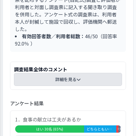
利用者と対面し調査票に記入する聞き取り調査
を併用した。アンケート式の調査票は、利用者
本人が封緘して施設で回収し、評価機関へ郵送
した。
有効回答者数／利用者総数：
46/50（回答率
92.0％ ）
調査結果全体のコメント
詳細を見る
総合的な満足度としては、「大変満足」が20％、
アンケート結果
「満足」が54％となっており、満足と答えた人が
74％を占めている。
設問の中で、「はい」の比率が高かった上位は、
1．食事の献立は工夫があるか
次の項目であった。
はい 30名 (65%)
どちらともいえない 14名 (30%)
いいえ 1名 
無回答・非
問6、あなたは、施設内の生活スペースは清潔で