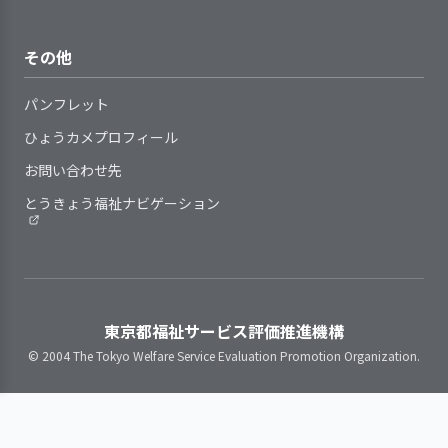
朝の連絡会において連絡簿
個人の所有物や個人宛文書の取
る者として、身寄りのない方への行政の
安やストレスが軽減されるように支
ができるよう組織的に支援を行って
等を用いて、利用者の心身
り扱い、利用者のプライベートな空
サポート、生活困窮者のサービス利用、
援を行っている
いる
手引書(基準書、手順書、マニュ
や生活状況等の情報、また
計画は、利用者の希望を尊重し
間への出入り等、日常の支援の中
その他
配食サービスの利用者負担の補助等、社
サービス利用前の生活をふまえ
アル)等で、事業所が提供しているサ
その日の予定等について周
て作成、見直しをしている
で、利用者のプライバシーに配慮し
会が抱える課題解決の一翼を担う役割、
た支援を行っている
ービスの基本事項や手順等を明確に
知している。申し送りの内
計画を利用者にわかりやすく説
た支援を行っている
制度の創設が考えられる。行政への提案
パンフレット
サービスの終了時には、利用者
している
容には具体的な利用者の睡
明し、同意を得ている
利用者の羞恥心に配慮した支援
や提言については、事業所単独ではハー
4. 職員の定着に向け、職員の意欲向上に取
の不安を軽減し、支援の継続性に配
ひょうカメプロフィール
提供しているサービスが定めら
眠状況や、食事時の服薬忘
計画は、見直しの時期・手順等
を行っている
ドルが高く、関連団体や地域との協働が
り組んでいる
慮した支援を行っている
れた基本事項や手順等に沿っている
お問い合わせ先
れ、時には利用者からの指
の基準を定めたうえで、必要に応じ
必須であり、一歩ずつ取り組みたい。
かどうか定期的に点検・見直しをし
摘等も含まれている。訪問
て見直している
とうきょう福祉ナビゲーション
ている
調査の折、「連携」の重要
計画を緊急に変更する場合のし
【評語】
職員は、わからないことが起き
2．サービスの実施にあたり、利用者の権利
性について聞いた。例え
くみを整備している
事業所の特性を踏まえ、職員の
を守り、個人の意思を尊重している
た際や業務点検の手段として、日常
ば、以前は外出の際に必ず
育成・評価と処遇（賃金、昇進・昇
目標の設定と
具体的な目標を設定し、その達成に
的に手引書等を活用している
職員に伝えていた利用者
取り組み
向けて取り組みを行った
格等）・称賛などを連動させている
が、最近は無断で外出する
就業状況（勤務時間や休暇取
取り組みの検
東京都福祉サービス評価推進機構
目標達成に向けた取り組みについ
3．利用者に関する記録が行われ、管理体制
ようになった、といった事
得、職場環境・健康・ストレスな
証
て、検証を行った
日常の支援にあたっては、個人
を確立している
© 2004 The Tokyo Welfare Service Evaluation Promotion Organization.
例がある。自立施設だから
ど）を把握し、安心して働き続けら
2．サービスの向上をめざして、事業所の標
の意思を尊重している（利用者が
検証結果の反
次期の事業活動や事業計画へ、検証
こそ利用者の些細な心身面
れる職場づくりに取り組んでいる
準的な業務水準を見直す取り組みをしてい
「ノー」と言える機会を設けてい
映
結果を反映させた
での状態変化を職員間で共
職員の意識を把握し、意欲と働
る
る）
有し合い、変化を見逃さな
きがいの向上に取り組んでいる