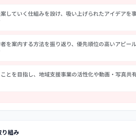
提案していく仕組みを設け、吸い上げられたアイデアを
す
計画」を策定・運用しています。計画は短期・中期・長期に分
学者を案内する方法を振り返り、優先順位の高いアピー
踏まえた単年度計画を策定しています。そして、経営層は今後の
す
結果において、サービスの質の向上に係るアイデアは多く見られ
提案していく仕組みを設け、吸い上げられたアイデアを事業計画
最も充実した情報量を備えたものになっています。そのコンテン
ることを目指し、地域支援事業の活性化や動画・写真共
他」と区分し、さらに細かいテーマごとに紹介ページを設けてい
は着眼点の絞り込みや情報から受けた期待値に対する実際の満
わせて、園をアピールする情報に優先順位を設けるなど、方針を
地域から選ばれる保育園になっていく必要性が高まっています。
で思うように事業の進捗を図れなかった時期もありましたが、
用の幅を広げ、保育の特色や施設案内などに加えて、動画・写真
向けて引き続き取り組んでいく方針を掲げており、今後、この
取り組み