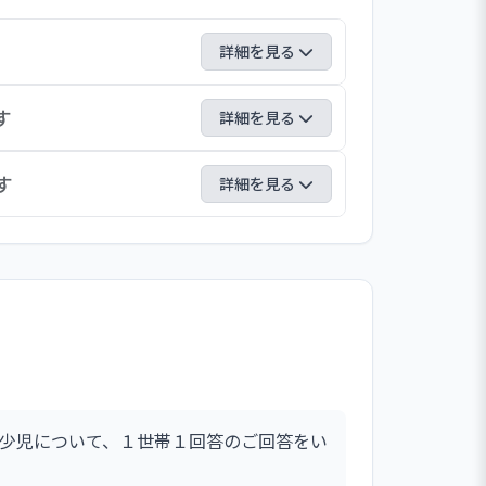
詳細を見る
。ライフ・ワーク・バランスの視点を持ち、
す
詳細を見る
考課者面接と園長面接を行っています。ま
できるなど休暇を取りやすくしています。
る関心が高まっています。そのような背景を
す
詳細を見る
す。
える化に注力しています。ホームページに
、保育の特色や施設案内などに加えて、動画
して、子どもの育ちにも多様性が顕著にみら
保育の内容を説明し、『一人一人の個性を
に向けて、絵カードの活用方法など子ども
います。
少児について、１世帯１回答のご回答をい