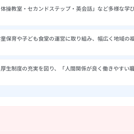
・体操教室・セカンドステップ・英会話」など多様な学
ども一人ひとりの個性やリズムを尊重した保育実践に取り組んで
学童保育や子ども食堂の運営に取り組み、幅広く地域の
り組み、6年目を迎えています。具体的なカリキュラムとして
学につながる学びの力を育んでいます。そのような取り組みの経
・体操教室・セカンドステップ・英会話」など、多様な学びの
に発揮しています。本園ではかねてより「育児相談（きらきら
利厚生制度の充実を図り、「人間関係が良く働きやすい
定（のびのび測定）・体験保育（なかよし体験）」などを行っ
ラブ」を設置して、未就園児から小学校の子どもを預かっていま
もを受け入れるとともに、ひとり親家庭に食材を届けるサービス
制が安定しています。以前から離職者が少なく、職員がキャリア
織改革にも取り組んでいます。あわせて、 職員のモチベーシ
ます。そのような取り組みの成果として、本評価に関連する職員
職場である」と感じている様子がうかがわれました。