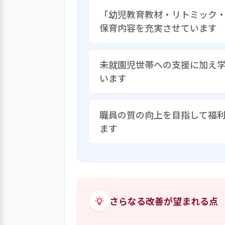
「幼児教育教材・リトミック
保育内容を充実させています
インクルーシブ保育を実践し、子
未就園児世帯への支援に加え
教授と連携した保育の実践研究に取
います
語力向上をはじめ、小学校への進
ました。そのほか、「リトミック
ます。
保育所の地域包括支援機能を存分
職員の質の向上を目指して福
庭開放（おひさま広場）・身体測
ます
クラブ」と学童保育「たけの子ク
堂を設けています。卒園した子ど
向き合っています。
保育サービスを提供する職員の体
代リーダーの育成を視野に入れた組
て福利厚生制度の充実を図ってい
員が「人間関係が良く働きやすい
さらなる改善が望まれる点