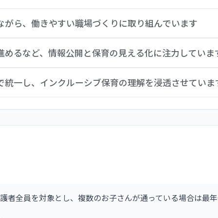
しながら、働きやすい職場づくりに取り組んでいます
」の仕組みに則り、働きやすい職場づくりに取り組んでいます
を進めるなど、情報公開と保育の見える化に注力していま
園内のニーズについて、職員の意向を把握するために、年2回の
請制度を設けています。長期休暇は季節を問わず5日間連続取得
変化しています。地域の保育園の中でも、利用者の確保に関す
間で統一し、インクルーシブ保育の理解を浸透させていま
てシフト調整を行い、安心して働き続けられるようにしていま
に、そして保護者の信頼を得られるよう、情報公開と保育の見
域」の対象区分に分けてコンテンツを設けています。その中で
実践の柱として、インクルーシブ保育を掲げています。背景と
活用を進めています。
ます。保護者に対して「園のしおり」においてインクルーシブ
る子ども』の育ちを保障することを約束しています。その実現
認するなど、インクルーシブ保育の理解と実践の浸透を図って
護者全員を対象とし、複数のお子さんが通っている場合は最年