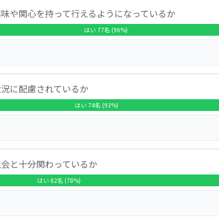
全体の96.3％を占め、「どちらともいえない」が3.8％、「
興味や関心を持って行えるようになっているか
多様な意見が寄せられました。
はい 77名 (96%)
全体の96.3％を占め、「どちらともいえない」が3.8％、「
状況に配慮されているか
子どもが園での活動を楽しんでいる様子について満足を示す声
はい 74名 (93%)
全体の92.5％を占め、「どちらともいえない」が7.5％、「
社会と十分関わっているか
給食の献立や調理方法について満足を示す声が多く寄せられま
はい 62名 (78%)