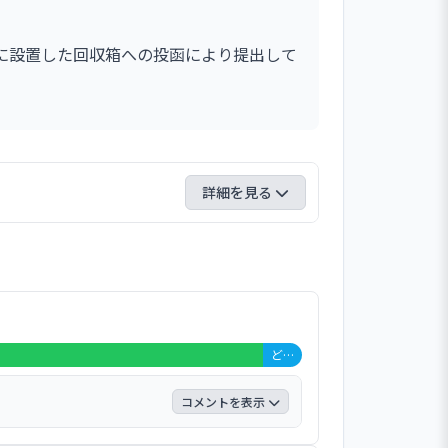
に設置した回収箱への投函により提出して
詳細を見る
大変満足」67.5％、「満足」28.8％、
「不満」1.3％、「大変不満」0％、無回答
では、問1「園が独自に組み立てている
お子さんは、園での活動に興味や関心を示
、問17「園の対応に不満を感じたとき、役
どちらともいえない 3名 (4%)
は「はい」の回答率が65.0％と最も低
コメントを表示