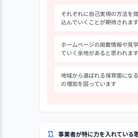
それぞれに自己実現の方法を
込んでいくことが期待されま
中・長期計画「第2府中保育園経営
ホームページの掲載情報や見
載するとともに、中・長期計画を
ていく余地があると思われま
し、本評価に係る職員自己評価の
がらそれぞれに自己実現の方法を
ます。
広報媒体として、ホームページが
地域から選ばれる保育園にな
内・園児の生活・地域支援・その
の増加を図っています
利用者調査で得られたコメントで
した。見学者対応の方法などと合
す。
地域や経営環境の変化を受けて、
援の幅を広げています。コロナ禍
います。また、ホームページも活
増設しました。登録者数の増加に
と期待されます。
事業者が特に力を入れている