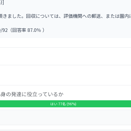
)]
頂きました。回収については、評価機関への郵送、または園内
0/92（回答率 87.0％ ）
て、どのように感じていらっしゃいますか」との質問に対して、「
3％の回答率となっています。「どちらともいえない」2.5％、
保護者の満足度がたいへん高いことが確認されました。個別設問
子どもの心身の発達に役立って いると感じますか？」、問2「
心身の発達に役立っているか
えますか？」について「はい」の回答率が96.3％で最も高く
はい 77名 (96%)
相談できる仕組みがあると説明を受けたことがありますか？」で