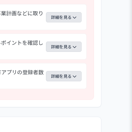
事業計画などに取り
詳細を見る
かれていて、おのおの具体的な目標を記
ルポイントを確認し
ビジョンをさらに広げています。ただ
詳細を見る
ませんでした。今後、職員も参画しな
などに取り込んでいくことが期待され
ツについて、「保育の特色・施設案
有アプリの登録者数
ます。そのような情報発信に対して、
詳細を見る
足度が不十分であるとする声も見られま
定めていかれる余地があると思われま
そのような中、子ども食堂など地域支
状況を見て活性化を推し進めようとして
共有アプリケーションのコンテンツを
ような取り組みが成果を上げていくこと