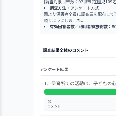
[調査対象世帯数：92世帯(在園児109名
調査方法：
アンケート方式
園より保護者全員に調査票を配布して
頂くようにしました。
有効回答者数／利用者家族総数：
8
調査結果全体のコメント
「現在利用している保育園を総合的にみ
アンケート結果
「大変満足」と「満足」を合わせて96.
が0％でした。園のサービスに対する
日々の活動や教育等のプログラムは、
1．保育所での活動は、子どもの
し、学びや遊びを楽しんでいるように見
所や第三者委員など園外の機関や窓口に
くなっています。
コメント