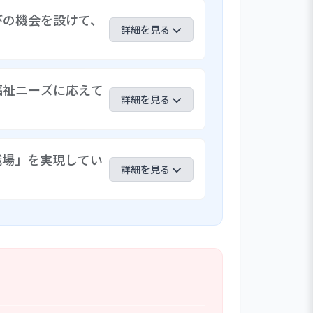
びの機会を設けて、
詳細を見る
います。また、保育を専門とする大学
福祉ニーズに応えて
幼児教育教材を導入し、子どもたちの国
詳細を見る
過と成果をまとめた書籍の出版も行い
機会を設けて、保育内容を充実させてい
相談）・育児講座（わくわく講座）・園
職場」を実現してい
てきました。また、一時保育「にっころ
詳細を見る
す。加えて現在は、敷地内に子ども食
を開始するなど、地域の福祉ニーズに
を高めています。そのような中、次世
ョンおよびサービスの質の向上を目指し
の自己評価結果においても、多くの職