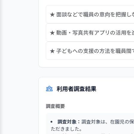
★ 面談などで職員の意向を把握
「TOKYO働きやすい福祉の職場宣言
★ 動画・写真共有アプリの活用
職場風土の醸成に取り組んでいます。
た、福利厚生面において休暇の希望申
府中市において、保育園の経営環境が
★ 子どもへの支援の方法を職員
また、職員一人ひとりの状況に合わせ
受けて、地域に選ばれる園となるため
は「保護者・入園希望者・求職者・地
今後本園が培い継承していくべき保育
や写真を共有するアプリケーションの
れるようになってきたことが挙げられ
大切に自分の力でしっかり歩いていけ
利用者調査結果
への統一的な支援の方法を職員間で確
調査概要
調査対象：
調査対象は、在園児の保
ただきました。