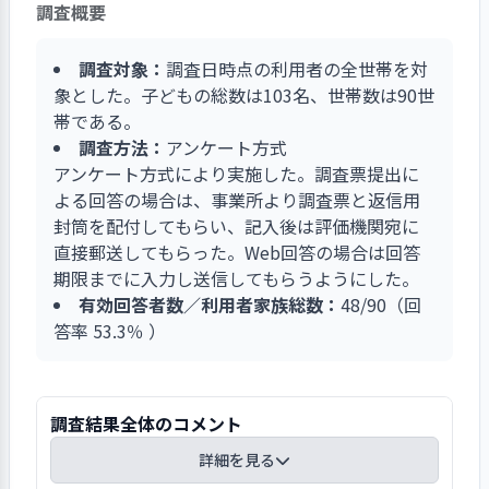
等を体験する。子どもがりんごに触れて香りを嗅
話しながら共に育つことを目指している。
調査概要
いでから、目の前で職員が切り分けて見せる。幼
児もグリンピース・そら豆の鞘を取り観察してい
調査対象：
調査日時点の利用者の全世帯を対
る。幼児のクッキングは梅干し・梅シロップ・お
象とした。子どもの総数は103名、世帯数は90世
にぎり・カレーライス等に挑戦する。行事に合わ
帯である。
せてすいか割り、クリスマスケーキの飾りつけ、
調査方法：
アンケート方式
餅つき等も行っている。
アンケート方式により実施した。調査票提出に
よる回答の場合は、事業所より調査票と返信用
封筒を配付してもらい、記入後は評価機関宛に
直接郵送してもらった。Web回答の場合は回答
期限までに入力し送信してもらうようにした。
有効回答者数／利用者家族総数：
48/90（回
答率 53.3％ ）
調査結果全体のコメント
詳細を見る