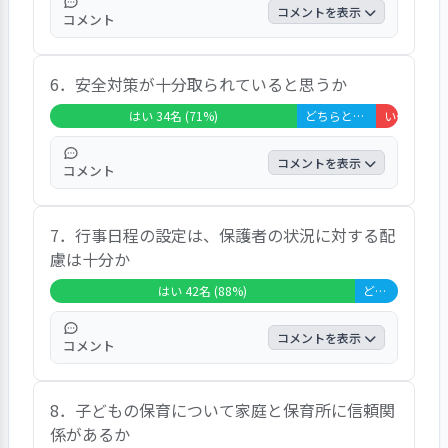
ができる」、「公園によく行っているよう
コメントを表示
コメント
だ」などのコメントがあった。
8割以上の回答者が「はい」としている。当
6．安全対策が十分取られていると思うか
日の連絡でも対応してくれることに感謝を述
べるコメントがあった。
はい 34名 (71%)
どちらともいえない 11名 (23%)
いいえ 3名 (6%)
コメントを表示
コメント
7割以上の回答者が「はい」としている。入
7．行事日程の設定は、保護者の状況に対する配
園時面接で全員に説明し理解をしてもらって
慮は十分か
いるが、「誰でも自由に出入り可能なため、
安全対策としては多少不安がある」という意
はい 42名 (88%)
どちらともいえない 6名 (13%)
見が出ていた。
コメントを表示
コメント
8割以上の回答者が「はい」としている。
8．子どもの保育について家庭と保育所に信頼関
「機会を捉えて声をかけてくれる」というコ
係があるか
メントがあった。