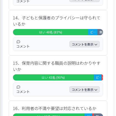
コメント
かったのが残念だった」という意見も出てい
た。
9割以上の回答者が「はい」としている。作
14．子どもと保護者のプライバシーは守られて
りたい・遊びたいと言う気持ちにとことん付
いるか
き合ってくれること、子どもがやりたいこと
を優先してくれていること、まだしっかり話
はい 40名 (83%)
どちらともいえない 5名 (10%)
無回答・非該当 3名 (6%)
せない子どもでも強制せず子どもの話を聞き
ながら対応してくれることなどに満足感を示
コメントを表示
コメント
すコメントがあった。一方で、「一部の職員
に本人の気持ちに配慮しない発言をされたこ
8割以上の回答者が「はい」としている。具
とがあった」という意見も出ていた。
15．保育内容に関する職員の説明はわかりやす
体的なコメントはなかった。
いか
はい 43名 (90%)
どちらともいえない 4名 (8%)
いいえ 1名
コメントを表示
コメント
9割の回答者が「はい」としている。「子ど
16．利用者の不満や要望は対応されているか
もがどのように過ごしていたのか、お迎え時
に少しだけでも話してもらえると助かる」と