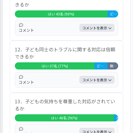
きるか
れていてよい」というコメントがあった。一
方で、「一部の職員の言葉遣いが気になる」
はい 43名 (90%)
どちらともいえない 5名 (10%)
という意見も出ていた。
コメントを表示
コメント
9割の回答者が「はい」としている。いつも
12．子ども同士のトラブルに関する対応は信頼
子どもの様子を教えてくれること、発熱時は
できるか
迅速な連絡や仕事でお迎えまで時間がかかっ
ても丁寧に様子を見てくれていることなどに
はい 37名 (77%)
どちらともいえない 6名 (13%)
無回答・非該当 5名 (10%)
安心感を示すコメントがあった。一方で、
「子どもが傷やアザを作っても説明がない時
コメントを表示
コメント
も多い」という意見も出ていた。
7割以上の回答者が「はい」としている。
13．子どもの気持ちを尊重した対応がされてい
「子どもの意見も聞き、子どもの成長を促す
るか
対応をしてくれる」、「まずは子ども同士で
対話させて解決するようにしてくれている」
はい 46名 (96%)
どちらともい
などのコメントがあった。一方で、「子ども
が他の子に噛まれた時のフォローがあまりな
コメントを表示