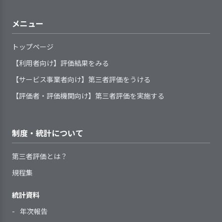
を取る体制を整えている。
している
事業所が地域の一員としての役
係機関と連携しながら対応する体制
アパス）と連動した事業所の人材育
関する決定事項について、必要に応
いる。
子どもや保護者のニーズや課題
証
て、検証を行った
2．サービスの開始及び終了の際に、環境変
提供しているサービスが定めら
割を果たすため、地域関係機関のネ
を整えている
成計画を策定している
じてその内容と決定経緯を伝えてい
を明示する手続きを定め、記録して
化に対応できるよう支援を行っている
メニュー
れた基本事項や手順等に沿っている
ットワーク（事業者連絡会、施設長
検証結果の反
次期の事業活動や事業計画へ、検証
る
いる
特別な配慮が必要な場合も
映
結果を反映させた
かどうか定期的に点検・見直しをし
会など）に参画している
アセスメントの定期的見直しの
トップページ
含めて、子どもたちが互い
ている
地域ネットワーク内での共通課
1．子どものプライバシー保護を徹底してい
時期と手順を定めている
の違いを尊重し一緒に過ご
3. 事業所の求める人材像を踏まえた職員の
職員は、わからないことが起き
題について、協働できる体制を整え
【利用者向け】評価結果をみる
る
サービス開始時に、子どもの保
【講評】
している
育成に取り組んでいる
た際や業務点検の手段として、日常
て、取り組んでいる
【サービス事業者向け】第三者評価をうける
育に必要な個別事情や要望を決めら
的に手引書等を活用している
理念共有の取組により関係者の理解
れた書式に記録し、把握している
遊び・行事・食事等で異年
【評価者・評価機関向け】第三者評価を実施する
2．全体的な計画や子どもの様子を踏まえた
と協力を促進している
利用開始直後には、子どもの不
齢の関わりが多く、外国籍
指導計画を作成している
子どもに関する情報（事項）を
安やストレスが軽減されるように配
勤務形態に関わらず、職員にさ
や支援が必要な子どもも一
外部とやりとりする必要が生じた場
当園は8階建て建物のワンフロアに
慮している
緒に過ごし、幼児は異年齢
まざまな方法で研修等を実施してい
2．サービスの向上をめざして、事業所の標
制度・統計について
合には、保護者の同意を得るように
ある保育園で、特別養護老人ホー
サービスの終了時には、子ども
準的な業務水準を見直す取り組みをしてい
混合クラスになっている。
る
している
ム、教会、幼稚園、支援センター等
る
や保護者の不安を軽減し、支援の継
全クラスが複数担任で職員
職員一人ひとりの意向や経験等
第三者評価とは？
指導計画は、全体的な計画を踏
子どもの羞恥心に配慮した保育
と併設している。園舎のリニューア
続性に配慮した支援を行っている
を基準以上に配置し、経験
に基づき、個人別の育成（研修）計
まえて、養護（生命の保持・情緒の
を行っている
規程集
ルについては、こども園への移行を
を積んだ職員がクラス担任
画を策定している
安定）と教育（健康・人間関係・環
踏まえて検討している。訪問調査時
をしている。特別な配慮が
職員一人ひとりの育成の成果を
境・言葉・表現）の各領域を考慮し
統計資料
の状況では、補助金等の資金面の課
提供しているサービスの基本事
必要な子どもが在籍する場
確認し、個人別の育成（研修）計画
て作成している
題により、リニューアル計画を見合
項や手順等は改変の時期や見直しの
年次報告
合は、必要に応じてフリー
へ反映している
2．サービスの実施にあたり、子どもの権利
指導計画は、子どもの実態や子