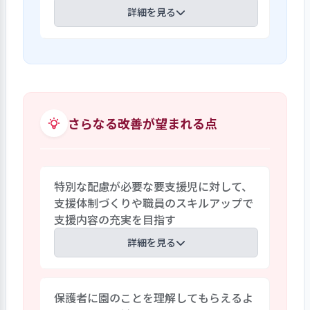
としている。行事に取り組む子どもたち
詳細を見る
む。遊び方も自由で職員は見守りながら
の様子は、園だよりやホームページのア
一緒に遊ぶが、子どもが主体的に活動で
ルバムに写真を掲載して保護者に伝えてい
きるように配慮している。幼児は異年齢
一時保育事業では、コロナ禍においてもニ
る。コロナ禍となってからは、行事の規模
混合クラスで、自由保育を中心に過ごす。
ーズが多く、常に定員を超える利用希望が
や実施方法の変更等をしながら、保護者
ある。地域の子育て家庭に向けた、ひろ
がなるべく参加し、交流できるように工
ば「ころころ」では、現在は人数を制限
夫している。
して行っているため、いずれの会も口コミ
さらなる改善が望まれる点
により定員がいっぱいとなっている。これ
らの機会を通じて、経営層は地域の福祉ニ
ーズを幅広く把握しており、これまでの経
特別な配慮が必要な要支援児に対して、
験を生かした取り組みが期待される。ま
支援体制づくりや職員のスキルアップで
た、園では職員の入れ替えも少ないた
支援内容の充実を目指す
め、卒園児や保護者の訪問の際には見知
った職員の存在があり、地域の拠り所とし
詳細を見る
ても機能している。
特別な配慮が必要な場合は、クラス担任
保護者に園のことを理解してもらえるよ
に加えてフリーの職員を配置して、他の子