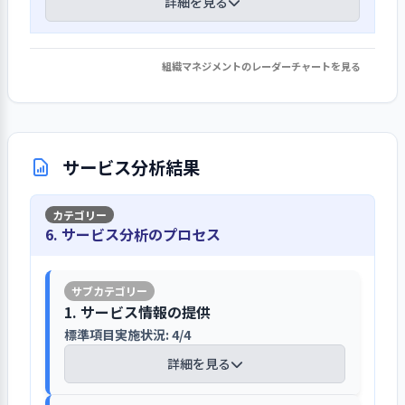
ろばの保護者等から幅広く収集してい
採用専用のホームページを完成させ、採
詳細を見る
している
公道に面した外向けの掲示板を用い
過保護にならないような教育的配慮を
る。
用情報を幅広く提供している
る。園のホームページでは、園の概
している。園舎や遊具等の不備により
年度当初には、法人全体の職員を集
要・園の一日・年間行事・一時保育・
事故が発生しないよう、定期的な点検
職員に対しては、事業所の理念・方針
め、総合スタッフミーティングを開催
組織マネジメントのレーダーチャートを見る
子育てひろば、求人情報等を紹介し、
1. 事業所の重要課題に対して、目標設定・取り
園内の改修については、こども園への移
を行っている。ヒヤリハット報告書、
を深く学び、自分の思いとして意識を
している。法人の沿革から基本理念、
情報の更新をしている。今年度広報チ
組み・結果の検証・次期の事業活動等への反映
行を踏まえて検討している
事故簿を活用し、発生した事故やケガ
する者になることを求めている。採用
本年度のテーマ、各施設の事業計画の
ームを発足し、SNS（画像共有アプ
を行っている
についての再発防止につなげている。
活動として、採用ホームページを立上
確認、新人職員紹介等を１日かけて行
リ）を活用した広報活動にも取り組ん
コロナ禍の影響による一時保育、地域
園が入っている建物の正面が幹線道路
詳細を見る
げ、園長や職員のインタビュー動画を
う。今年度は、施設ごとに動画を作成
でいる。
活動等の事業の縮小、また、区の方針
サービス分析結果
であり、年に１回、交通安全指導の日
載せている。求人誌や求人サイト等を
して各施設で視聴した。毎週開かれる
により定員の弾力化が今年度で終了と
を設ける等、交通ルールの指導をして
通じても行っている。求人応募者には園
職員会議のうち、月1回は聖書研究を行
なり減収が見込まれる。そのため、一
いる。AEDを設置して、職員は使用方法
苦情解決の仕組みを整備し、重要事項説
長が面接を行っている。キリスト教の
っている。聖書を学ぶことを通じて、キ
1. 事業所の理念・基本方針の実現を図る上での重要課
時保育の受け入れ増等の方策を講じる
について訓練を行っている。水害時の
6. サービス分析のプロセス
明書、掲示板で知らせている
教育とは、子どもを完成された一人の
リスト教の価値観を日常の保育のなか
題について、前年度具体的な目標を設定して取り組
としている。園舎は8階建て建物のワン
BCPを作成している。
人間としてみることであり、子どもを
み、結果を検証して、今年度以降の改善につなげてい
でどう活かしていくかを確認してい
フロアにあり、特別養護老人ホーム、
苦情解決の仕組みは、重要事項説明書
る（その１）
どこまで信頼できるか、そして子育ち
る。そのほか、聖書研究後に行うマネ
幼稚園等と併設している。園舎のリニ
に記載し、玄関の父母専用掲示板に掲
を見守ることができるかを重視してい
ジメント委員会、月1回水曜日のコミュ
非常通報装置や防犯カメラを設置し、安
1. サービス情報の提供
ューアルについては、こども園への移
示している。苦情解決のための第三者
【前年度の重要課題に対する組織的な活
ることを伝えている。翌年のクラス担
ニケーション会議、内部研修等を行う
全対策を強めている
標準項目実施状況: 4/4
行を踏まえて検討している。経過につ
委員として民生委員など2名に委嘱して
動（評価機関によるまとめ）】
任は、事前の面談で希望を把握し、園
月1回の木曜会議を行っている。
いては、「こども園準備室通信」によ
いる。利用者の意見・要望は、父母総
詳細を見る
長、主任が話し合って決定している。
安全管理・予防対策マニュアルを策定
り保護者にも説明している。事業計画
会やクラスごとの父母懇談会等からも
子どもも職員も一人ひとりの育ちを大切
している。火災や地震を想定した避難
は、まことファミリー内の各施設が持