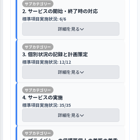
保護者には、掲示板や季刊で発行してい
収集している。玄関には父母会ポスト
に考え、人材育成とその体制づくりを課
訓練を毎月実施している。利用者調査
ち寄り合同で実施するもの、個別で実
マネジメント委員会を立ち上げて、職員
【講評】
る「まことだより」等で伝達している
が設置され、「まことだより」にてポ
題とした。研修やカンファレンスを通じ
2. サービスの開始・終了時の対応
のコメントには、外部からの侵入に対
施するものの調整を行うとしている。
の意識の活性化を図っている
ストの活用を呼びかけている。また、
て園の理念を継承し、個々の成長をサポ
しての安全対策について心配する声が
標準項目実施状況: 6/6
ホームページやブログ、SNS、パンフ
事業運営に関する重要事項は定款の定
園のご意見BOXも設置している。個人
ートした。研修は、外部講師によるハラ
出ている。園の方針として人の成長は
レット等を活用して、広く情報を提供
各職員は、園長と年に2回個人面談の機
詳細を見る
めにより理事会・評議員会にて審議・
面談や家庭訪問等を通じても保護者と
スメント研修、園の特長とするモンテッ
今年度の事業計画では、ICT化、外部へ
他者とのかかわりの中で育まれるもの
している
会がある。その際、仕事を通じて得ら
決定される。その他の案件に関して
の意見交換を行う。保護者からの苦情
ソーリ教育の内部研修を開催した。育成
の広報活動に取り組むことを明記してい
とし、いろいろな人と触れ合う機会を
れた喜びやクラス編成、能力向上に関
は、園運営の中心を担うマネジメント
には、主にクラスリーダー、主任、園
に向けた組織作りとして、管理職候補を
る
設けることから、あえて門の閉鎖等は
【講評】
園独自のホームページを開設してい
する希望等について話し合っている。
委員会に諮り、職員会議にて討議した
長が対応し解決に取り組んでいる。
3. 個別状況の記録と計画策定
育成することを視野に入れたマネジメン
行っていない。そのかわり、職員や保護
る。ホームページには、方針、特徴、
外部研修への参加は基本的には職員
うえで決定することで、経営層による
ト委員会を発足し、職員の園運営への意
今年度の事業計画では、ICT化、外部へ
標準項目実施状況: 12/12
者の間での挨拶や声かけを周知してい
入園決定後に面接を実施し、保護者に
園の概要、デイリープログラム、年間
個々の自発性に委ねているが、区内の
独断で物事を進めないようにしてい
識を高めた。また、コミュニケーション
の広報活動、新しい場所でのひろば展
る。声かけについては、保護者の積極
重要事項や基本的なルール等の説明を
必要な方々に支援が届くように、地域ニ
詳細を見る
行事等の情報を掲載している。写真を
園長会が主催する研修等に指名して参
る。職員の自主性とやりがいを尊重
会議を発足し、園内研修を通じて共有
開に取り組むことを明記している。行
的な協力がある。警視庁への非常通報
している
ーズ応じた子育て支援の必要性を認識し
多く活用することで、園の様子が分か
加させることもある。水曜会議では、
し、一人ひとりの成長を願って皆で話
し、分かち合う場づくりを行った。
事など短期の活動についても専門委員
装置が設置され、防犯カメラも複数台
ている
るように工夫している。昨年度からブ
研修の成果を職員間で共有している。
し合う機会を設けている。職員それぞ
会を設けるなど計画的に取り組んでい
【講評】
設置してセキュリティを強めている。
入園前に個別の面接を実施している。
ログを始め、保護者向けに情報を発信
職員のマネジメント意識の活性化する
4. サービスの実施
れが納得できる経緯を持つことを大切
る。運営に携わり視野を広げることを
【評語】
その際に入園のしおり（重要事項説明
保育の専門性を活かし、一時保育、子
している。また今年度から、SNS（画
取り組みとしてマネジメント委員会を
にしている。決定事項を保護者に伝達
標準項目実施状況: 35/35
大切に考えて、職員は分野別委員会のい
子どもの発達の状況は、定期的に児童
書）に沿って、各クラスの担任の職員
育てひろば、子育て講座、世代間交流
像共有アプリ）を活用して、外部や求
発足した。園長、保育主任、事務主
する手段として、父母専用の掲示板、
子どもの写真の掲載については入園時に
ずれかに必ず所属する。卒園生や地域
票に記録して把握している
目標の設定と
具体的な目標を設定し、その達成に
詳細を見る
から重要事項や基本的なルール等の説
等に取り組んでいる。子育て支援部門
職者向けに情報を提供できるようにし
任、各クラスリーダー、分野別のリー
季刊で発行している「まことだよ
保護者の同意を得ている
取り組み
向けて取り組みを行った
の子どもを対象にしたプログラムの実
明を行っている。説明は一定以上の経
には専任の職員を配置し、事業内容を
た。これらのほかにも、パンフレット
ダーで構成し、各分野の課題を抽出
り」、メールによるお知らせの一斉配
子どもの状態の推移は、児童票の心身
施など、保育所内での保育にとどまら
験を積んだ職員が担当している。キリ
充実させている。地域での需要は非常
取り組みの検
目標達成に向けた取り組みについ
を作成しており、基本的な情報等を開
し、横断的に解決する体制としてい
信がある。
個人情報保護法の趣旨を踏まえ、個人
の発育記録に記録している。0歳児は毎
ず、集う人々の輪を広げている。支え
証
て、検証を行った
スト教の価値観に基づいた保育を行っ
に高く、必要な方々に支援が届くよう