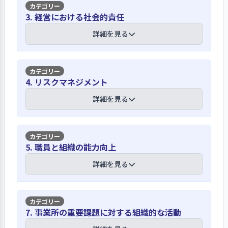
母体の社会福祉法人が経営する保育所
【講評】
3. 経営における社会的責任
であり、キリスト教の価値観に基づく
保育を実践している。園の基本方針
保育者との対話を大切にしながら共に育
詳細を見る
は、「いろいろな人の中で育つ保育」
ちあっていくことを園方針としている
であり、併設する教会や高齢者施設、
幼稚園等に集う人々のほか、地域住民
保護者も園行事に参加してもらい、
【講評】
等との子どもたちの関わりを大切にし
4. リスクマネジメント
様々な体験を共有し、保育者との対話
ている。そのため、セキュリティ対策
を大切にしながら共に育ちあっていく
園のホームページやSNS、外向けの掲示
詳細を見る
による安全性を確保した上で様々な
ことを園方針としている。連絡帳から
板等で、幅広く情報発信をしている
人々の往来が可能な造りとなってい
も、保護者の意見や要望を把握するほ
る。入園進級式には保護者全員に参加
か、日頃からコミュニケーションを取
職員が守るべき規範や倫理について
してもらい、年1回の父母総会において
【講評】
りやすいように、玄関には職員紹介を
5. 職員と組織の能力向上
は、就業規則において服務の章を設
も園長から理念・方針を伝えている。
掲示している。保護者の意向把握のた
け、入職時に園長より説明するととも
今年度は、分散型・書面等で行ってい
園舎や遊具等は定期的に点検を行い、事
詳細を見る
めのアンケートは、第三者評価の利用
に配布している。人権擁護に関するチ
る。
故発生の予防に努めている
者調査や、行事の後にも必要に応じて
ェックリストを、非常勤職員を含めて
行うことがある。職員の意向は、年2
配布し各クラスで相互に振り返りを行
安全管理に関しては、子どもが危険を
回、園長との個別面談を行い把握して
月1回の聖書研究では、キリスト教の価
【講評】
い、全体会議に持ち寄り話し合う機会
7. 事業所の重要課題に対する組織的な活動
察知する能力や対応力を養うことも大
いる。地域の福祉ニーズは、子育てひ
値観を日常の保育にどう活かすかを確認
を設けている。地域への情報発信は、
切であると考え、あまり細かい点まで