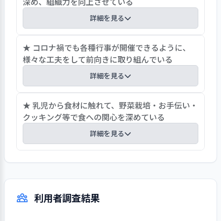
深め、組織力を向上させている
必要とするコミュニケーションに多く取
れるようにしていく意向である。
詳細を見る
コロナ禍での保育運営にあり、職員の相互理解を
★ コロナ禍でも各種行事が開催できるように、
深めるために、月1回全職員参加のコミュニケー
様々な工夫をして前向きに取り組んでいる
ション会議を行っている。会議では、国内の実践
詳細を見る
園の動画や映画を視聴した後に、グループディス
カッションを行う。対話を通じてお互いの価値観
今年度は感染症の対策を取りながら、様々な工夫
★ 乳児から食材に触れて、野菜栽培・お手伝い・
や保育観を受けとめ相互理解につなげている。ま
をして各種行事が開催できるように取り組んだ。
クッキング等で食への関心を深めている
た、会議では、園の方向性を確認しつつ、会議の
夏祭り・餅つきは子どもたちだけで開催し、お泊
振り返り、アンケートの分析、コメントのまとめ
詳細を見る
り保育は全国の感染者数が減少した時期に実施し
等の様々なアプローチにより、横のつながりの幅
た。敬老会は祖父母に子どもからの手紙や写真・
を拡げ、相互に力を発揮できるような仕組みが作
芋畑への遠足で苗植え・草取り・収穫等の一連を
動画を送った。保護者参加のファミリーデー・夏
られている。
体験して、収穫した芋を芋煮会で調理する。園内
祭り・バザー・大運動会・クリスマス礼拝は、密
ではオクラ・トマト等の夏野菜を育てる。乳児か
を避ける対策をとり開催できた。行事には父母会
利用者調査結果
ら食材に触れて、キノコを割き、枝豆をもぎ取
の協力があり企画・運営に保護者が主体的に関わ
り、キャベツをちぎり、トウモロコシの皮をむく
り、子ども・保護者・職員が体験を共有して、対