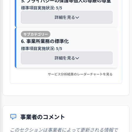
5. プライバシーの保護等個人の尊厳の尊重
示している。
る。
情報保護に関する園の方針を玄関の保
月、1歳児からは期間を決めて定期的に
あう中にある真の人間教育の実現を目
ているという点について保護者に理解
1．子ども一人ひとりの発達の状態に応じた
に、サービス内容を見直す必要性も認
標準項目実施状況: 5/5
検証結果の反
護者用掲示板に掲示している。園で扱
次期の事業活動や事業計画へ、検証
まとめて記録するようにしている。心
指して、まことファミリーが協働して
保育を行っている
してもらえるよう、重点的に説明を行
識している。関連施設である聖救主教
映
区や関係機関、地域等と関わり、連携
結果を反映させた
う個人情報の利用目的を限定するほ
詳細を見る
身の発達記録は、発達の目安を項目に
開催する行事も多い。
習熟チェックシートを導入し、職員のキ
っている。サービス内容については、
会、教会付属の幼稚園、学童保育クラ
1. 事業所が目指していることの実現に向け
を図るように努めている
か、子どもの写真の掲載について、入
し、各事項で子どもの姿が見られるも
ャリアアップの指標としている
保護者には必ず同意を得るようにして
ブ、同法人が運営する特別養護老人ホ
て一丸となっている
園時に書面で保護者の同意を得てい
のを丸印で表す等、わかりやすい表記
【講評】
いる。
ームに関わる人々が一体となった「ま
区や関係機関の求めに応じて情報の提
標準項目実施状況: 7/7
【講評】
る。実習生やボランティアに対しても事
にしている。このほか、2歳児までは個
習熟チェックシート(自己評価点・管理
発達の過程や生活環境などによ
6. 事業所業務の標準化
ことファミリー」として、例年は夏祭
供を行っている。ホームページに、地
前に留意事項について説明している。
1. 事業所を取り巻く環境について情報を把
詳細を見る
人記録として食事・排泄・睡眠・体温
表)を職員が参加して作り上げ、キャリ
理念共有の取組により関係者の理解
り、子ども一人ひとりの全体的な姿
入園後は慣らし保育の期間を設けてお
標準項目実施状況: 5/5
り、運動会、バザーなど様々な行事・
域の子育て支援の情報を載せて提供で
個人情報の取り扱いについては、入園
重要性・機密性の高い資料は、施錠保
握・検討し、課題を抽出している
等を毎日記録している。日誌について
アアップの指標としている。内容を職
と協力を促進している
を把握したうえで保育を行っている
り、保護者と相談しながら進めている
活動を行っており、今後は出来る活動を
きるようにしている。例年は、関連施
時に保護者に説明して理解を得ている
詳細を見る
管を行い、パソコンの使用にはパスワ
標準項目実施状況: 6/6
は、ICT（情報通信技術）のシステム
員が理解しているため、使用しやすい
子どもが主体的に周囲の人・も
模索していく。
設である聖救主教会、教会付属の幼稚
ード設定、アクセス制限等を行ってい
を使って作成している。
ものとなっている。給与表を見直し、
上記取り組みの結果、目的に応じた
の・ことに興味や関心を持ち、働き
入園後は、子どもの状況に合わせて、
詳細を見る
園、学童保育クラブ、同法人が運営す
個人情報保護に関する園の方針を掲示
る。
グレードとその要件を細かく設定し、
委員会や会議の発足され、人材育成
サービス分析結果のレーダーチャートを見る
1. 事業所が目指していること（理念・ビジ
かけることができるよう、環境を工
慣らし保育の期間を設けている。段階
【講評】
る特別養護老人ホームと合同で、様々
している。入園時にも説明している。
全体的な計画を基に、年間・月案・週
ョン、基本方針など）を周知している
職員が目標を持って業務ができるよう
に向けた組織作りがなされた。その
夫している
的に時間を延ばして、子どもが園に慣
な行事・活動を行っていたが、コロナ
子どもや保護者のプライバシーに関わ
案等の計画を作成して保育にあたって
にしている。評価の結果の給与への反
ことにより、職員の運営に対する意
1. 社会人・福祉サービス事業者として守る
子ども同士が年齢や文化・習慣
れるように配慮している。子どもの状
業務に必要だと思われる部分につい
禍となってからは、行事の中止・変更
る情報を外部とやりとりする必要が生
2. 実践的な計画策定に取り組んでいる
いる
映の仕組みは、今後の課題としてい
識向上が図られた。また、横断的に
べきことを明確にし、その達成に取り組ん
の違いなどを認め合い、互いを尊重
態と保護者の就労状況に配慮して、期
て、手順書やマニュアル等を作成して
1. 事業所を取り巻く環境について情報を把
があり、従来のような交流はできてい
1. リスクマネジメントに計画的に取り組ん
じた場合は、その都度保護者に確認を
標準項目実施状況: 5/5
る。事業計画では、ICT化に取り組むこ
つながることでコミュニケーション
でいる
する心が育つよう配慮している
間設定には柔軟に対応するようにして
いる
握・検討し、課題を抽出している
ない状況がある。
でいる
行い、了解を得た上で対応している。
事業所が目指していること（理
全体的な計画を基に、クラス会議の中
とを明記し、業務負担の軽減に努めて
の広がりが見られた。今後は、新人
詳細を見る
特別な配慮が必要な子ども（障
いる。また、サービス利用前の生活を
標準項目実施状況: 2/2
子どもの羞恥心に関しては一律に配慮
標準項目実施状況: 5/5
事業者のコメント
念・ビジョン、基本方針など）につ
で年間・月案・週案等の計画を作成し
いる。福利厚生として、まことファミ
職員が働き続けられるように組織的
踏まえ、登園時間は家庭のリズムに合
害のある子どもを含む）の保育にあ
提供するサービスの内容や方向性につ
見学や問い合わせは随時受け付け、見
するのではなく、羞恥心が芽生えてい
詳細を見る
いて、職員の理解が深まるような取
ている。計画は、子どもたちの状況を
詳細を見る
リーにおいて職員親睦会、新年会を状
なサポートも重視し取り組むとして
わせての受け入れを行う等、保護者や
たっては、他の子どもとの生活を通
いては、全体的な計画の中で細かく提
学は子どもの様子を見てもらえるよう
る子どもに対して個別に対応してい
このセクションは事業者によって更新される情報で
り組みを行っている
把握・確認したうえで作成している。
況に応じて開催し、法人内相互の関係
いる。さらに、マネジメント委員会