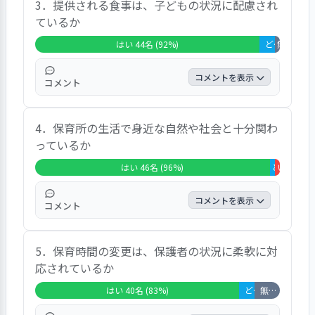
3．提供される食事は、子どもの状況に配慮され
「様々なイベントや日々の遊びに工夫があ
ているか
る」、「子どもの成長・興味に合った遊びを
提案してくれる。遊び自体も想像力を膨らま
はい 44名 (92%)
どちらともいえない 3名 (6%)
無回答・非
せるようなものが多く素敵だと感じる」など
のコメントがあった。
コメントを表示
コメント
9割以上の回答者が「はい」としている。
4．保育所の生活で身近な自然や社会と十分関わ
「大変美味しく毎日完食しているようだ」と
っているか
いうコメントがあった。また、とにかく美味
しく子どもが喜んでいること、食物アレルギ
はい 46名 (96%)
どちらともい
いいえ 1名
ーにしっかり対応してくれること、食物アレ
ルギーのレシピを提供してくれることなどに
コメントを表示
コメント
満足感を示すコメントが複数見られた。
9割以上の回答者が「はい」としている。
5．保育時間の変更は、保護者の状況に柔軟に対
「行事がたくさんありとても良い」、「行事
応されているか
が工夫されていて子どもも家族も楽しく参加
している」、「園内に季節を感じる樹木や植
はい 40名 (83%)
どちらともいえない 3名 (6%)
無回答・非該当 5名 (10%)
物があり、送迎時は自分も季節を感じること