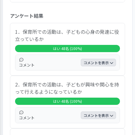
48名の回答があり、回答者割合は5割であった。
アンケート結果
総合的な園の感想として「大変満足」が35名、
「満足」が12名と、ほぼすべての回答者が満足と
いう結果になっている。
1．保育所での活動は、子どもの心身の発達に役
自由意見では、家庭ではできないたくさんの経験
立っているか
ができること、子どもを大切にしてくれること、
はい 48名 (100%)
どの先生からも愛情を感じること、子どもが楽し
く通園していること、のびのびと心身共に強い子
コメントを表示
コメント
に育ててくれる環境、子どもがやりたいことをや
れる環境、職員の優しさ・寛容さ・明るさ、卒園
すべての回答者が「はい」としている。「自
児が気軽に来られる雰囲気の良さなどに感謝を述
2．保育所での活動は、子どもが興味や関心を持
分で考えて行動できるようにしてくれてい
べるコメントや満足感を示すコメントがあった。
って行えるようになっているか
る」、「保育園で教えてもらったことを家で
一方で、「事前に言われていたことだが、保護者
一生懸命話している」、「子どもの個性を大
はい 48名 (100%)
の行事への関わりや父母会に関わる負荷が多い」
切にした関わりをしてくれる」、「様々な活
という意見も出ていた。
動を通して子どもが健やかに成長していると
コメントを表示
コメント
感じる」などのコメントがあった。
すべての回答者が「はい」としている。