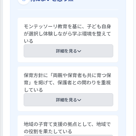
モンテッソーリ教育を基に、子ども自身
が選択し体験しながら学ぶ環境を整えて
いる
詳細を見る
「子どもは体験を通して自分で育つ力を
保育方針に「両親や保育者も共に育つ保
授かっている」というキリスト教の教えに
育」を掲げて、保護者との関わりを重視
基づき、モンテッソーリ教育をベースに、
している
子どもの個性を尊重した保育をしてい
る。やりたい時期にやりたいことを思う
詳細を見る
存分取り組むことが、学びと自立に繋が
ると考えている。遊びのコーナーを設置す
保護者も園行事に参加してもらい、様々な
るだけでなく、乳児期から子どもに意見
地域の子育て支援の拠点として、地域で
体験を共有し、保育者との対話を大切に
を尋ねたり、選択を委ねる場面を意図して
の役割を果たしている
しながら共に育ちあっていくことを園方針
つくり、自分で考えて行動する経験を積