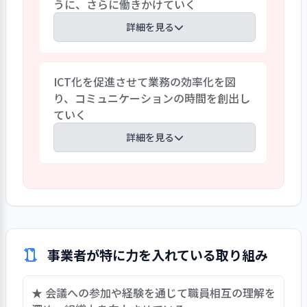
うに、さらに働きかけていく
どもと一緒に過ごせるように援助する。
療育の専門機関にクラス担任が同行して、
詳細を見る
子どもの訓練を見学し援助を学ぶことも
ある。現在、行政の巡回指導はなく、発
コロナ禍で保護者とのコミュニケーショ
達心理の専門家が毎月来園して職員・保
ICT化を促進させて業務の効率化を図
ンの機会が減少したため、以前に比べて園
護者の相談を受ける独自の取り組みも終
り、コミュニケーションの時間を創出し
への理解度が薄くなっていることを課題と
了している。要支援児への支援は、「要
ていく
して認識している。そこでホームページ
支援児委員会」を組織して園全体で取り
のブログやSNS（画像共有アプリ）等を
詳細を見る
組んでいる。今後の課題として、専門機関
活用して、様々な角度から情報を提供でき
と連携した支援体制づくり、職員のスキル
るように取り組んでいる。0歳児クラスで
アップによって、支援内容をより充実させ
今年度の事業計画において、ICT化に取り
は、カフェを開いて保護者と話をする機
たいと考えている。
組むことを明確にしている。保育日誌か
会を作るなど工夫をした。今後もどのよ
ら導入し始め、保護者には来年度から、
うなことができるのか検討をしていくと
欠席届、身体測定表を移行する。方針と
している。取り組みが期待される。
しては、無理なくできるところから段階
事業者が特に力を入れている取り組み
的に運用するとしている。職員の業務負
担の軽減につなげるためにパソコン等を
★ 会議への参加や経験を通じて職員相互の理解を
増設した。それによって創出した時間を、