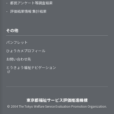
わせた状況にあった。こども園化の
基準が定められている
の職員が加わり、他の子ど
指導を担当する職員に対して、
を守り、子どもの意思を尊重している
都民アンケート等調査結果
どもを取り巻く状況の変化に即し
計画の実現に向けて、区や都の関係
提供しているサービスの基本事
もと一緒に過ごせるように
自らの役割を理解してより良い指導
て、作成、見直しをしている
評価結果情報 集計結果
部署等との連携を取りながら、引き
項や手順等の見直しにあたり、職員
援助している。現在、行政
ができるよう組織的に支援を行って
個別的な計画が必要な子どもに
続き検討を進める考えである。
や保護者等からの意見や提案、子ど
の巡回指導はないが、療育
いる
対し、子どもの状況（年齢・発達の
もの様子を反映するようにしている
の専門機関にクラス担任が
日常の保育の中で子ども一人ひ
状況など）に応じて、個別的な計画
その他
同行して、子どもの訓練を
とりを尊重している
の作成、見直しをしている
見学し学ぶことがある。
子どもと保護者の価値観や生活
指導計画を保護者にわかりやす
パンフレット
4. 職員の定着に向け、職員の意欲向上に取
「要支援児委員会」を組織
習慣に配慮した保育を行っている
く説明している
り組んでいる
して園全体で取り組み、支
ひょうカメプロフィール
虐待防止や育児困難家庭への支
指導計画は、見直しの時期・手
援内容の充実を目指してい
援に向けて、職員の勉強会・研修会
お問い合わせ先
順等の基準を定めたうえで、必要に
る。
を実施し理解を深めている
応じて見直している
とうきょう福祉ナビゲーション
事業所の特性を踏まえ、職員の
年長児の就学に向けて年間
育成・評価と処遇（賃金、昇進・昇
計画を作成し、小学校と交
格等）・称賛などを連動させている
3．子どもに関する記録が行われ、管理体制
流、連携を図りながら支援
就業状況（勤務時間や休暇取
を確立している
している
得、職場環境・健康・ストレスな
東京都福祉サービス評価推進機構
ど）を把握し、安心して働き続けら
© 2004 The Tokyo Welfare Service Evaluation Promotion Organization.
年長児が小学校教育へ順調
れる職場づくりに取り組んでいる