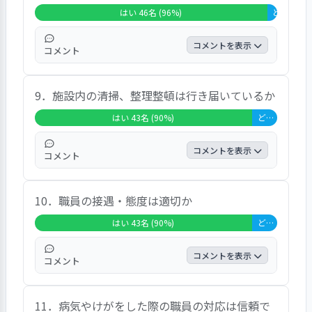
はい 46名 (96%)
どちらともい
コメントを表示
コメント
9割以上の回答者が「はい」としている。い
9．施設内の清掃、整理整頓は行き届いているか
つも子どもの様子を丁寧に伝えてくれるこ
と、どの先生も親身に話を聞いてくれるこ
はい 43名 (90%)
どちらともいえない 5名 (10%)
と、相談しやすく、こちらが気づかない子ど
もの気持ちを見てくれていることなどに感謝
コメントを表示
コメント
を述べるコメントがあった。
9割の回答者が「はい」としている。「床が
10．職員の接遇・態度は適切か
めくれているところがあり、裸足で歩いてい
るのを見かけると少々不安に思う」、「物が
はい 43名 (90%)
どちらともいえない 5名 (10%)
多く積み重なっており、整理整頓してほしい
と思う時がある」などの意見・要望が出てい
コメントを表示
コメント
た。
9割の回答者が「はい」としている。「先生
11．病気やけがをした際の職員の対応は信頼で
の自由な服装は、先生らしさや個性が活かさ