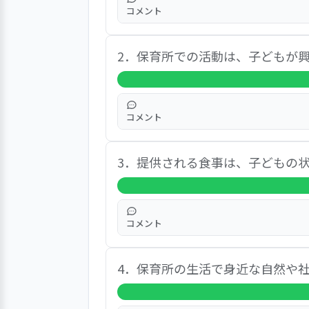
コメント
問11．お子さんがけがをしたり、体調
（各々 98％、45人）
このコロナ禍でも気を遣いながらイベ
2．保育所での活動は、子どもが
があった。
コメント
いつも楽しく、あれしたよー、これ
3．提供される食事は、子どもの
コメント
季節のものを取り入れてくれていると
4．保育所の生活で身近な自然や
ます。 などの意見があった。