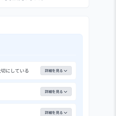
大切にしている
詳細を見る
じた玩具や環境に配慮し、子どもが主体
ちの思いや意向に耳を傾け、子どもたち
詳細を見る
が考え意見を出し合ったり、発表会の５
ことで、当日は自信をもって行う姿が見
度は市内の公設公営保育園の副園長がリ
繋げている。今年度も継続して、子ども
詳細を見る