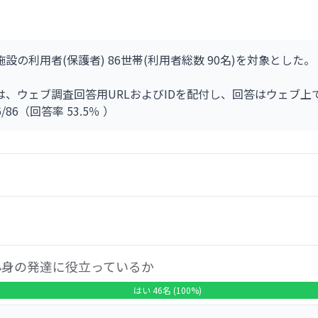
の施設の利用者(保護者) 86世帯(利用者総数 90名)を対象とした。
、ウェブ調査回答用URLおよびIDを配付し、回答はウェブ上
6/86（回答率 53.5％ ）
割合）は、（96％、44人）となっている。
かった上位は、以下の項目であった。
の発達に役立っていると思いますか
心身の発達に役立っているか
はい 46名 (100%)
、お子さんの状態に配慮し、工夫されたものになっていると思