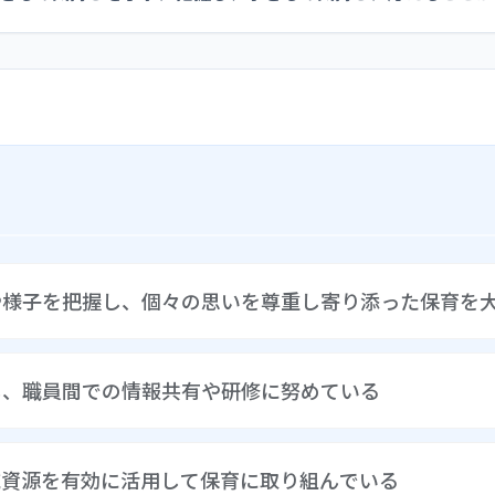
や様子を把握し、個々の思いを尊重し寄り添った保育を
とりの子どもの姿を大切にしている。子どもの発達や興味に応
し、職員間での情報共有や研修に努めている
、行事等では、保育者が一方的に決めるのではなく、子どもた
している。例えば運動会でのパラバルーンの動きを子どもたち
セリフを考えたり小道具を作ったりと主体的に行事に参加する
した保育の在り方を全職員が同じ思いで取り組むために、昨年
域資源を有効に活用して保育に取り組んでいる
保育士研修を行い、複数の保育士が交代で参加し園内研修にも