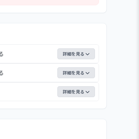
らかになっている。また、「西東京市職
も明確になっており、「西東京市人事
評価を実施している。ただし、職員調査
欲向上のため周知に努められたい。
る
詳細を見る
て、「やぎさわランド」を年３回開催して
る
詳細を見る
頃から３歳半頃まで保護者・こども８組を
講師派遣や今年度子ども家庭支援センター
している。絵カードを使った指導では、初
詳細を見る
コロナ禍で制約のある中対応している。
れんそう」と「こまつな」の違いや「きゃ
体に必要な栄養とは」という話を継続的に
。６月には虫歯予防デーにちなみ、市の歯
、食に関しての興味・関心を高めている。
ース」を作成し、保護者に配信している。
を写真入りで紹介したり、子どもの身体つ
を共有している。