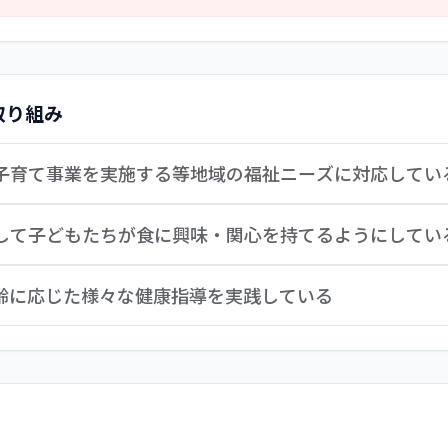
アパス」等にて、職員についての必要な人材像や育成方針が明
「「西東京市職員の昇任に関する規定」にて賃金や昇任について
トを用いての自己評価や年２回の評価面談も行い、適切に人事
の理解が不十分な職員も見られたことから、職員のさらなる意
取り組み
同子育て事業を実施する等地域の福祉ニーズに対応してい
の協力のもと、やぎさわ地域連絡会３園の共同子育て事業とし
通して子どもたちが食に興味・関心を持てるようにしてい
・親子あそび・体操などで、担当となった園が企画し、１歳半
ている。園独自でも、地域子育て支援センター主催講座等への
士が連携しながら、子どもたちの育ちに即した食育計画を実践
齢に応じた様々な健康指導を実践している
の試みも行った。また近隣の小規模保育園向け園庭開放など、
慣れてくると現物に近い写真を使用しながら、例えば、「ほう
みながら気づきに繋げている。また、４月から年間を通して「
年間保健計画に基づき、年齢に沿った健康教育を実践している
５歳児が自分たちで献立を考え実際に給食に実現させることで
科衛生指導を受けている。看護師が、園独自で毎月「安全ニュ
熱性けいれん時の対応」の保育者のフローチャート訓練の様子
すく紹介している。子どもの健康維持促進に向け保護者と情報