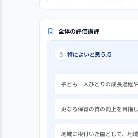
全体の評価講評
特によいと思う点
子ども一人ひとりの成長過程
集団生活の中においても、一人ひ
更なる保育の質の向上を目指
的に遊べるよう努めている。また
と一緒に作り上げることを大切に
歳児の劇ごっこでは、自分たちで
子どもの権利を守り、人権を尊重
られた。
地域に根付いた園として、地
ーダーとなり「人権」をテーマに