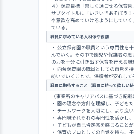
４）保育目標「楽しく過ごせる保育園
サブタイトルに「いきいきあそぼう！
や意欲を高めていけるようにしていく
ている。
職員に求めている人材像や役割
・ 公立保育園の職員という専門性を
んでいく。その中で園児や保護者の思
の力を十分に引き出す保育を行える職
・ 向台保育園の職員としての自覚を
紡いでいくことで、保護者が安心して
職員に期待すること（職員に持って欲しい使
（事業所のキャリアパスに基づき記載
・ 園の理念や方針を理解し、子ども
・ チームワークを大切にし、より良
・ 専門職それぞれの専門性を活かし
・ 子どもが自己肯定感を感じること
・ 保育のプロとしての自覚を持ち、