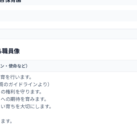
る職員像
ン・使命など）
保育を行います。
質のガイドラインより）
もの権利を守ります。
日への期待を育みます。
しい育ちを大切にします。
ります。