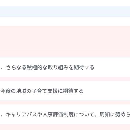
、園内研修として、西東京市の「保育の質のガイドライン」を
ている。職員それぞれが自分の保育を振り返ることで、更なる
流等はできなかったが、近隣の公園への散歩や図書館の利用を
ボランティア「もぐらの会」による幼児に対する隔月の読み聞
験、消防署と連携した総合避難訓練、警察署のスクールカウン
園として様々な地域の資源を有効に活用して、子どもが多様な体
る、さらなる積極的な取り組みを期待する
降園時の送迎時の会話、連絡帳等やご意見箱等で把握している
、今後の地域の子育て支援に期待する
実施で、全体懇談会は中止、クラス懇談会も３０分に、個人面談
難しい面がある。今後、新型コロナ感染症の状況に応じて、市か
談会の再開等により、保護者の意向や意見を収集する、さらな
親子が夏まつりや運動会、誕生会などに参加する機会や園庭開
め、キャリアパスや人事評価制度について、周知に努め
、新型コロナ感染症の影響により、現在は積極的な地域交流は
らの指示に従って感染症予防に配慮しつつ、地域の開かれた保育
がる活動を再開し、西東京市立保育園の保育理念の一つである