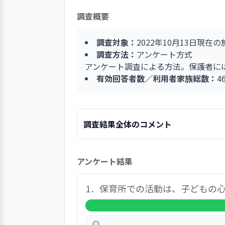
調査概要
調査対象：
2022年10月13日現在
調査方法：
アンケート方式
アンケート調査による方法。保護者には
有効回答者数／利用者家族総数：
4
調査結果全体のコメント
総合満足度（大変満足、満足を合計した
アンケート結果
●各設問のうち、「はい」の比率が高
問１．園での活動は、お子さんの心身
1．保育所での活動は、子どもの
（100％、46人）
問３．園で提供される食事・おやつは