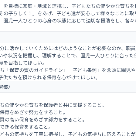
」を目標に家庭・地域と連携し、子どもたちの健やかな育ちを
その子らしく！」をあげ、子ども達が安心して様々なことに取
。園児一人ひとりの心身の状態に応じて適切な援助をし、各々
十分に活かしていくためにはどのようなことが必要なのか、職
いや状況を把握し、理解することで、園児一人ひとりに合った
員を目指してほしい。
持ち「保育の質のガイドライン」「子ども条例」を念頭に園児
子供たちを預けられる保育を心がけてほしい。
命感）
）
たちの健やかな育ちを保護者と共に支援すること。
い保育をめざす努力をすること。
、質の高い保育をめざす努力をすること。
ができる保育をすること。
子どもの気持ちを丁寧に把握し、子どもの気持ちに応えること