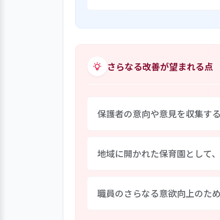
の人権を尊重した保育を目指して
ックをしたものは、園長が確認し
コロナ禍で、近隣の小学校との交
の近隣小学校等からの借用、地域
ゃがいも掘りやさつまいも掘り体
教室の実施など、地域に根ざした
さらなる改善が望まれる点
る。
保護者の意向や意見を収集す
保護者の意向や意見は、日々の登
地域に開かれた保育園として
め、アンケートは運動会後のみの
の率直な意向や意見を聴くことが
事後のアンケートの実施や全体懇
コロナ禍前は、地域の未就園児の
職員のさらなる意欲向上のた
加者からは好評であった。ただし
ロナ感染症の状況に応じて、市か
に悩んでいる保護者の支援につな