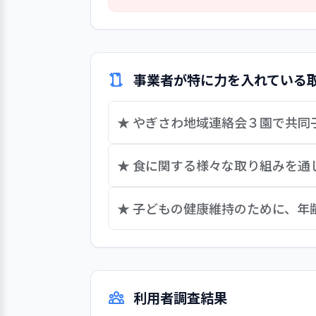
「西東京市公設公営保育園キャリ
ことを期待している。
員の給料に関する条例・規則」や
評価制度」に基づき自己採点シー
では人事に関する各種規定や制度
事業者が特に力を入れている
★ やぎさわ地域連絡会３園で共
地域子育て支援センター「やぎさわ」
★ 食に関する様々な取り組みを
いる。開催内容は手遊び・わらべうた
対象に、やぎさわ保育園園庭で実施し
市の食育計画に基づき、栄養士と保育
★ 子どもの健康維持のために、年
所管の「ピッコロ広場」での地域支援
めは分かりやすくイラストを使用し、
べつ」と「レタス」の違いなどを楽し
子どもの身体つくりや健康のために、
しており、そのまとめとして３月には
科衛生士や保健師が来園し幼児組が歯
安全ニュースには、例えば「子どもの
利用者調査結果
くりのための活動を保護者に分かりや