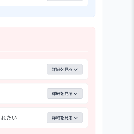
利用し、再度、各職員が読み込み、チェ
保育の質の向上に繋げている。
行うことに加え、和太鼓や餅つきの道具
かせ、４・５歳児の近隣農園の畑でのじ
セラー来園による５歳児対象の交通安全
験や交流できる保育に取り組んでい
詳細を見る
。ただし、新型コロナ感染症対策のた
も１５分に、制限されており、保護者
詳細を見る
らの指示に従って、再開される各種行
る積極的な取り組みを期待する。
放でも在園児と交流する機会を設け、参
られたい
見送る状況が続いている。今後、新型コ
詳細を見る
園として地域の親子との交流や子育て
「地域の子育てを支援する」を実践する