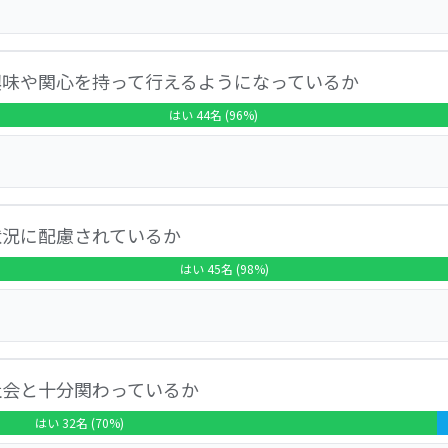
が悪くなったときの、職員の対応は信頼できますか
ントを考えて下さって感謝しております。 外遊びが多く体を
興味や関心を持って行えるようになっているか
はい 44名 (96%)
したよーと話してくれます。 と言った意見があった。
状況に配慮されているか
はい 45名 (98%)
思います。 おかわりできるようにしているところが良いです
社会と十分関わっているか
はい 32名 (70%)