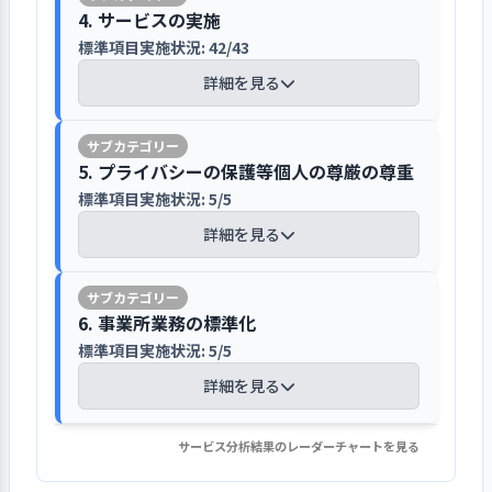
している。また、退所から入所までの日
分析することに取り組んでいる。併設
【講評】
空床が発生する前に待機者から数名、
地域社会に対しては、ホームページや
り組みを行っている
は”伊奈平写真館”では行事等の利用者
り、サービス評価検討会議でサービス
4. サービスの実施
数短縮化のために、空きベッドが出ない
在宅事業所と在宅連絡会議において、
事前面接を行い、スムーズに入所でき
ホームだよりによって活動内容を開示
事業所が目指していること（理
の写真を掲載し、”利用者の思い出
の質の向上や業務改善に取り組んだり
標準項目実施状況: 42/43
体制づくりに取り組んだ。
1. リスクマネジメントに計画的に取り組ん
情報や意見交換を毎月行っている。推
定期的にモニタリングを居室担当者が
るように努めている。通常は生活相談
したり、ボランティアや実習生を受け入
話”では利用者の子どもの頃の話などを
念・ビジョン、基本方針など）につ
している。部署ごとにミーティングを
でいる
進体制、職員の役割、活動内容、予算
行っている
詳細を見る
員が自宅、老人保健施設、病院等へ訪
れたりして、事業の透明性を担保して
紹介している。また、ホームページは
いて、利用者本人や家族等の理解が
開催し、情報共有や業務改善に取り組
編成などについては組織一丸となって
標準項目実施状況: 5/5
【評語】
問し、「事前面接報告書」を用いて心
いる。さらに、認知症カフェ（ちょこ
法人で管理しており、ホームページ会
深まるような取り組みを行っている
んでいる。
入所後の利用者の様子は、個別のADL
決定する仕組みは整っていることがう
身状況を把握している。しかし、コロ
ふらカフェ）を定期的に開催し、認知
議担当者が定期的に更新を行っている
詳細を見る
等チェック表、ケース記録、看護記録
かがえる。
目標の設定と
具体的な目標を設定し、その達成に
ナ禍では事前面接ができず、入所候補
症の高齢者や家族などが交流する場を
5. プライバシーの保護等個人の尊厳の尊重
が、更新の頻度を上げていくことが課
取り組み
向けて取り組みを行った
に日常生活、健康管理等を記録し把握
職員が前向きに働ける環境作りを目指し
者の状態が事前に確認できない状況が
1．施設サービス計画に基づいて自立生活が
提供している。また、近隣施設で開催
題となっている。
標準項目実施状況: 5/5
している。６か月に１回、ケアプラン
ている
営めるよう支援を行っている
続いており、入所候補者の選定が難し
2. 経営層（運営管理者含む）は自らの役割
している多摩湖経営協や東社協主催の
取り組みの検
目標達成に向けた取り組みについ
2. 事業所の情報管理を適切に行い活用でき
詳細を見る
を作成する際には、ADL等チェック表
と責任を職員に対して表明し、事業所をリ
証
て、検証を行った
くなっている。入所予定だった方の施
北南ブロック会に参画しており、地域
空床期間短縮のための努力を常に行
1. 事業所としてリスクマネジメントに取り
るようにしている
1. 事業所を取り巻く環境について情報を把
を見直している。また、毎月居室担当
ードしている
経営層は各種の会議や職員個人面談な
設でクラスターが発生したり、入所直
ネットワークの中で協働できる体制作
い、高い稼働率を確保している
組んでいる
検証結果の反
次期の事業活動や事業計画へ、検証
握・検討し、課題を抽出している
標準項目実施状況: 4/4
者が利用者のモニタリングを面接によ
どで、就業状況を把握し、必要に応じ
前になって入所をキャンセルする方が
りに取り組んでいる。具体的には。近
映
結果を反映させた
【講評】
標準項目実施状況: 6/6
って行い、課題やニーズの分析をし、
て改善に取り組んでいる。必要に応じ
施設サービス計画に基づいて支
6. 事業所業務の標準化
増えるなど、苦慮しているが、家族に
詳細を見る
隣11施設や地域２自治会と災害活動相
行政へは事故報告書や入退所者数な
ケース記録へ≪まとめ≫として記述し
た環境改善を図り、参加意欲や達成感
援を行っている
施設へ来てもらったり、電話・FAXで情
詳細を見る
標準項目実施状況: 5/5
互応援協定を結び、年1回合同防災訓練
ど、その都度報告を行っている。入所
利用者の個人情報保護やプライバシー
経営層は、事業所が目指してい
ている。さらに６か月ごとに居室担当
を得ることにより、意欲と働きがいの
利用者の意向や状態に応じて、
【講評】
報収集するなど工夫している。
を実施している。
申し込みについては、施設へ直接申し
事業所が目指していることの実
保護について配慮されている
詳細を見る
ること（理念・ビジョン、基本方針
者が総括を行い「モニタリング記録
向上を図っている。会議等では、全員
生活の継続性を踏まえた支援を行っ
込みをすることになっており、申込書
現を阻害する恐れのあるリスク（事
など）の実現に向けて、自らの役割
表」へ記述し、ケアプランの原案を作
に話す機会を作り、親睦会など職員間
理念共有の取組により関係者の理解
ている
事前面接時に利用者・家族の意向を確
1. 事業所の情報管理を適切に行い活用でき
は施設のホームページからダウンロー
故、感染症、侵入、災害、経営環境
施設として個人情報保護規定を設けて
2. 実践的な計画策定に取り組んでいる
と責任を職員に伝えている
成している。その原案をケアマネジャ
の良好な人間関係構築への支援に努め
サービス分析結果のレーダーチャートを見る
と協力を促進している
介護支援専門員を中心に、介
認した上で、初回のケアプランに活か
るようにしている
【講評】
1. 事業所を取り巻く環境について情報を把
ドすることができる。近年は入所申し
の変化など）を洗い出し、どのリス
あり、契約書の中では秘密保持につい
標準項目実施状況: 5/5
経営層は、事業所が目指してい
ーが確認をし、ケアプランへ記載して
ている。有給休暇等の取得状況や残業
1. 社会人・福祉サービス事業者として守る
護、看護、リハビリ、栄養管理等の
している
握・検討し、課題を抽出している
込み対象者が要介護３以上になってか
クに対策を講じるかについて優先順
て説明をしており、重要事項説明書の