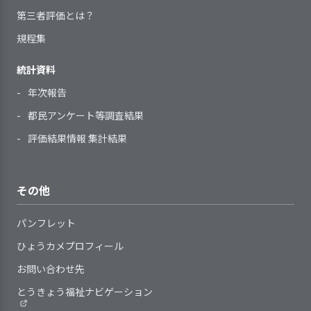
2．利用者等の希望と関係者の意見を取り入
る。
確認し、個人別の育成（研修）計画
第三者評価とは？
れた個別の施設サービス計画を作成してい
2．サービスの向上をめざして、事業所の標
へ反映している
日常の支援にあたっては、個人
る
規程集
準的な業務水準を見直す取り組みをしてい
指導を担当する職員に対して、
の意思を尊重している（利用者が
る
自らの役割を理解してより良い指導
「ノー」と言える機会を設けてい
統計資料
2．食事の支援は、利用者の状態や意思を反
ができるよう組織的に支援を行って
る）
年次報告
映して行っている
いる
利用者一人ひとりの価値観や生
計画は、利用者の希望を尊重し
活習慣に配慮した支援を行っている
都民アンケート等調査結果
て作成、見直しをしている
提供しているサービスの基本事
計画は、見直しの時期・手順等
評価結果情報 集計結果
項や手順等は改変の時期や見直しの
の基準を定めたうえで、必要に応じ
基準が定められている
利用者の状態に応じた食事提供
4. 職員の定着に向け、職員の意欲向上に取
て見直している
り組んでいる
提供しているサービスの基本事
や介助を行っている
計画を緊急に変更する場合のし
その他
項や手順等の見直しにあたり、職員
利用者の栄養状態を把握し、低
くみを整備している
や利用者等からの意見や提案を反映
栄養状態を改善するよう支援を行っ
パンフレット
するようにしている
ている
事業所の特性を踏まえ、職員の
嚥下能力等が低下した利用者に
ひょうカメプロフィール
育成・評価と処遇（賃金、昇進・昇
対して、多職種が連携し、経口での
3．利用者に関する記録が行われ、管理体制
お問い合わせ先
格等）・称賛などを連動させている
食事摂取が継続できるよう支援を行
を確立している
就業状況（勤務時間や休暇取
とうきょう福祉ナビゲーション
っている
得、職場環境・健康・ストレスな