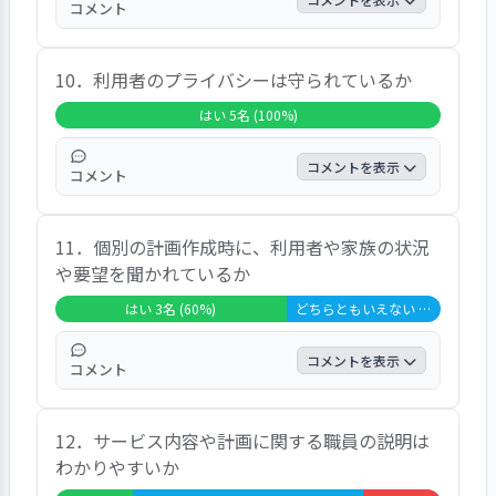
コメント
「はい」が６０．０％、「どちらともいえな
10．利用者のプライバシーは守られているか
い」が４０．０％であった。自由意見では、
「楽しい方ばかりです」、「皆さん親切で
はい 5名 (100%)
す」、「気になることはありません」という
声が聞かれた。
コメントを表示
コメント
全員が「はい」と回答しており、大変高い満
11．個別の計画作成時に、利用者や家族の状況
足度であった。自由意見では、「大丈夫で
や要望を聞かれているか
す」、「気になることはありません」という
声が聞かれた。
はい 3名 (60%)
どちらともいえない 2名 (40%)
コメントを表示
コメント
「はい」が６０．０％、「どちらともいえな
12．サービス内容や計画に関する職員の説明は
い」が４０．０％であった。自由意見では、
わかりやすいか
「要望などがあれば言います」、「なかなか