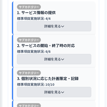
確認し、さらに稼働率等の実績なども
苦情解決制度を利用できることや事業
る（その１）
格等級要綱及び人事考課要綱を明示し
情報の機密性や重要性をもとに管理基準
勘案して予算の策定につなげている。
者以外の相談先（行政や国保連の窓
ており、上長の面談によって力を入れて
を設けている
1. サービス情報の提供
さらに、定例の運営会議やサービス評
口）については契約時に重要事項説明
【前年度の重要課題に対する組織的な活
取り組みたい課題を自分で考え、１年
標準項目実施状況: 4/4
価検討会議、個々のミーティング等で
書をもとに説明し周知に努めている。
動（評価機関によるまとめ）】
1. 事業所が目指していることの実現に向け
間の取り組みについて評価し指導助言
情報の重要性や機密性を踏まえ、介護
抽出した課題なども盛り込んで、改善へ
さらに、定例の利用者懇談会において
詳細を見る
て一丸となっている
を受ける仕組みが整っている。
ソフトはアクセス制限を設定してい
の取り組みを「見える化」し、組織一
も説明し、いつでも受け付ける旨を説
・利用者サービスを向上させ、利用者満
標準項目実施状況: 7/7
る。ウイルスソフトやUTM装置によ
丸となって事業計画が達成できるよう
明している。また、苦情などを受け付
足度を高め、選ばれる施設づくりに取り
り、情報漏えい防止対策をし、さらに
詳細を見る
にしている。
運営主任会議などにおいて、職員の指導
【講評】
けた場合は、苦情相談受付簿に記録し
組んでいくためには、安定したマンパワ
2. サービスの開始・終了時の対応
アクセス権限を設定し対策に取り組んで
方法を検証し育成に取り組んでいる
解決を図る流れとしている。さらに、
ーの確保が重要であり、その為には、何
いる。また、収集した情報は、介護ソ
標準項目実施状況: 6/6
年４回、「ホームだよりいなだいら」
各フロアに意見箱を設置し、匿名で苦
よりも安定した経営基盤を確保していく
毎月開催している運営会議によって経営
フトや自社サーバーを活用し、部署間
を発行し、家族等へ利用者の様子を伝
職員研修計画に基づき、定期的に研修
詳細を見る
情を言える環境を整備している。今回
ことが重要課題であるとの認識のもと
課題を明確にしている
で情報共有できるようにして必要な人
えている
を実施しており、新人職員育成計画で
1. 事業所が目指していること（理念・ビジ
行った利用者調査の「不満や要望を言
に、利用者サービスの向上と健全経営を
が必要なときに活用できるように整
ョン、基本方針など）を周知している
は詰込み過ぎない指導方法をベース
いやすく実際に対応してくれるか」で
実現し、安定した経営基盤の確保と利益
事業計画書をはじめ、運営細則、役割
理・管理している。個人情報の取り扱
【講評】
利用希望者へはパンフレット、ホーム
に、時間をかけた育成に取り組んでい
は高い満足度であった
3. 個別状況に応じた計画策定・記録
率の向上を図る為、特養稼働率98.5％を
分担表、組織図（職員配置表）など、
いについては、個人情報保護規程、倫
ページ、広報紙など、さまざまな方法
る。また、中途採用職員に対しては、
目標としたて設定し取り組んだ。
事業を円滑に推進する仕組みを明示し
標準項目実施状況: 10/10
理規程、文書保存規程に定めている。
空床が発生する前に待機者から事前面
でサービス内容の情報を提供してい
業務チェックリストに基づき、業務習
・具体的には、特養入所申込者を増やす
ている。また、毎月開催している運営
また、全体会議等で説明し、周知に努
接を行い、スムーズに入所できるよう
地域ネットワークの中で協働できる体制
詳細を見る
事業所が目指していること（理
る。広報誌「ホームだよりいなだい
熟度を確認しながら育成を図る仕組み
為、居宅介護支援事業所、包括支援セン
会議では、稼働目標に対する進捗率を
めている。
に努めている
作りに取り組んでいる
念・ビジョン、基本方針など）につ
ら」は年４回発行し、家族や行政、関
としている。さらに、研修報告書を回
ター、在宅サービス事業所と情報を共有
検証して事業計画の進捗・達成状況を
いて、職員の理解が深まるような取
係機関へ配布している。内容として
覧して他の職員も学べるようにした