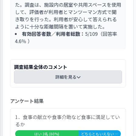
た。調査は、施設内の居室や共用スペースを使用
して、評価者が利用者とマンツーマン方式で聞
き取りを行った。利用者が安心して答えられる
ように十分な距離間隔を置いて実施した。
有効回答者数／利用者総数：
5/109（回答率
4.6％ ）
調査結果全体のコメント
詳細を見る
総合的な満足度に関する調査の結果は、対象者の
アンケート結果
４０．０％が「大変満足」または「満足」と回答
し、「どちらともいえない」が４０．０％、「不
満」が２０．０％であった。
1．食事の献立や食事介助など食事に満足してい
項目別で見ると、＜サービスの提供＞に関する４
るか
設問中２設問において、大変高い満足度であっ
はい 3名 (60%)
どちらともいえない 2名 (40%)