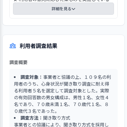
ほとんどの方が施設での看取り介護を受けてい
ようにしている。また、事業計画を推進するにあ
詳細を見る
る。医師との連携は良好で、看取り介護は積極的
たって問題や課題を把握した場合には、役割分担
に行えている。コロナ禍ではあるが、看取り期に
に従って解決策を検討・指示している。職員が自
コロナ禍以前には多くのボランティアの受け入れ
は家族の面会が可能で、一緒に看取り介護を行っ
らの役割と責任に基づいて取り組むべき方向性を
からクラブ活動、趣味活動と利用者にとって、充
ている。年１回、看取り研修を行い、看取り終了
提示し、事業所運営をリードしている。
実した余暇活動も感染防止策により活動休止状態
後、利用者や家族について振り返りをして、良か
利用者調査結果
となっている。そうした中、介護職員と多職種と
った点や改善点について情報共有し、今後、より
の連携から職員によるクラブ活動が再開する運び
良い終末期を迎えられるように、日々の業務に取
となっている。今後も工夫をして利用者の生活が
り組んでいる。
調査概要
豊かになる取り組みとなっている。
調査対象：
事業者と協議の上、１０９名の利
用者のうち、心身状況が聞き取り調査に耐え得
る利用者５名を選定して調査対象とした。実際
の有効回答数の男女構成は、男性１名、女性４
名であり、７０歳未満１名、７０歳代１名、８
０歳代３名であった。
調査方法：
聞き取り方式
事業者との協議により、聞き取り方式を採用し