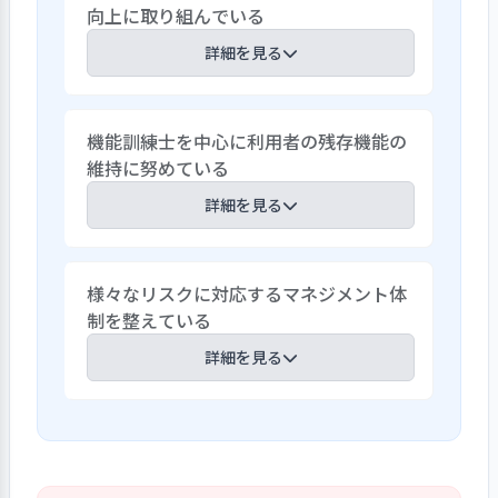
向上に取り組んでいる
詳細を見る
建物内全館にWi-Fiを設置し、ICT機器の
機能訓練士を中心に利用者の残存機能の
タブレットの導入により、記録業務の改善
維持に努めている
と職員への負担軽減が出来ている。タブ
レットとパソコン上の介護ソフトが連動
詳細を見る
しており、どこからでも確認できるため、
各部署間の情報共有がし易くなっている。
現在、車イスが常時必要な利用者は８
また、見守り支援システム（眠りSCAN・
様々なリスクに対応するマネジメント体
０％となっている。車イスでも自操できる
EYE）の導入により、夜勤業務の改善と利
制を整えている
よう、機能訓練指導員が中心となって、
用者の事故防止に繋がっている。ICT化に
個々の状態に合った車イスの選定を行って
詳細を見る
よって、各業務の改善と生産性の向上に取
いる。安全を第一として、ADL、車イス等
り組んでいる。
の必要な支援の状態確認を行い、福祉用
利用者の安全の確保・向上を図るため、
具の使用方法や介助方法は動画利用や現
関係機関との連携や事業所内の役割分
場で分かりやすく介護職員に指導してい
担、緊急時対応マニュアルなどを設けて
る。事故発生時には多職種と原因の究明