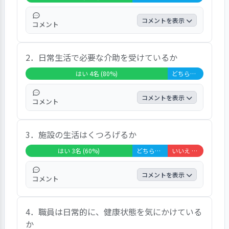
た。特に、「体調を聞いてくれるか」では全員が
「はい」と回答する大変高い満足度が得られてい
コメントを表示
コメント
る。
＜安心・快適性＞に関する４設問は２設問におい
「はい」が６０．０％、「どちらともいえな
て、大変高い満足度であった。特に、「施設内の
2．日常生活で必要な介助を受けているか
い」が４０．０％であった。自由意見では、
清潔な環境」では全員が「はい」と回答する大変
「カレーが好きです。麺類が美味しいで
はい 4名 (80%)
どちらともいえない 1名 (20%)
高い満足度が得られている。
す」、「美味しいです」、「大丈夫です」と
＜利用者個人の尊重＞に関する４設問は１設問に
いう声が聞かれた。
コメントを表示
おいて、大変高い満足度であった。「プライバシ
コメント
ー保護」では全員が「はい」と回答する大変高い
「はい」が８０．０％、「どちらともいえな
満足度が得られている。ただし、「ケアプランの
3．施設の生活はくつろげるか
い」が２０．０％であり、大変高い満足度で
内容説明」では、さらに高い満足度が望まれる結
あった。自由意見では、「冗談を言ってくれ
果であった。
はい 3名 (60%)
どちらともいえない 1名 (20%)
いいえ 1名 (20%)
るから楽しいです」、「トイレの介助は大変
＜不満や要望への対応＞において、「不満や要望
助かっています」、「しっかりやってくれま
への対応」は４０．０％の満足度が得られてい
コメントを表示
コメント
す」という声が聞かれた。
る。
「はい」が６０．０％、「どちらともいえな
4．職員は日常的に、健康状態を気にかけている
い」が２０．０％、「いいえ」が２０．０％
か
であった。自由意見では、「塗り絵や間違い