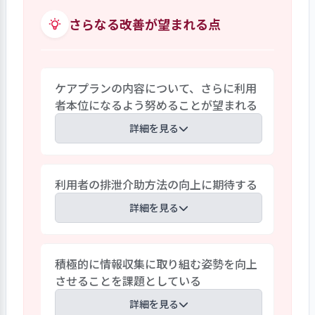
いる。また、定例の運営会議をはじめ、
に見直しを実施して事故防止に努めてい
事故防止会議、衛生会議、感染対策会
さらなる改善が望まれる点
る。コロナ禍での利用者の機能低下や認
議、事故検討会議において予見できるリ
知機能の低下から、グループ訓練開始後、
スクに対して対応策を検討し、年間防災
介護職の積極的な協力がみられるように
計画を策定し定期的に訓練を実施してい
なっている。
ケアプランの内容について、さらに利用
る。新型コロナウイルスの蔓延防止対策
者本位になるよう努めることが望まれる
が数年来のリスクマネジメント最優先課
題であり、対応マニュアや感染症発生時に
詳細を見る
おける事業継続計画（BCP）を策定し、安
心で安全な事業所運営に取り組んでいる。
ケアプランは６か月ごとに居室担当者が
利用者の排泄介助方法の向上に期待する
見直しをし、原案を立て、ケアマネジャー
が確認しケアプランを作成している。ケ
詳細を見る
アプランの内容を実行するのは介護職員
であり、利用者のニーズも居室担当者が把
オムツ交換時の支援方法として専用カー
握し易いとの観点から、ケアプランの素
積極的に情報収集に取り組む姿勢を向上
トにて日中、夜間ともに実施していると
案は居室担当者が立てている。ケアマネ
させることを課題としている
のヒヤリングにて報告受ける。フロア内
ジャーは補足しながら素案を確認している
の感染防止、消臭対策等々、また、利用
詳細を見る
が、以前と同じ内容になり易い傾向があ