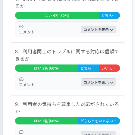
るか
「皆さん面白いです」、「大丈夫です」とい
う声が聞かれた。
はい 4名 (80%)
どちらともいえない 1名 (20%)
コメントを表示
コメント
「はい」が８０．０％、「どちらともいえな
8．利用者同士のトラブルに関する対応は信頼で
い」が２０．０％であり、大変高い満足度で
きるか
あった。自由意見では、「心配ありませ
ん」、「大丈夫だと思います」、「信頼して
はい 3名 (60%)
どちらともいえない 1名 (20%)
いいえ 1名 (20%)
います」という声が聞かれた。
コメントを表示
コメント
「はい」が６０．０％、「どちらともいえな
9．利用者の気持ちを尊重した対応がされている
い」が２０．０％、「いいえ」が２０．０％
か
であった。自由意見では、「大丈夫です」と
いう声が聞かれた。
はい 3名 (60%)
どちらともいえない 2名 (40%)
コメントを表示