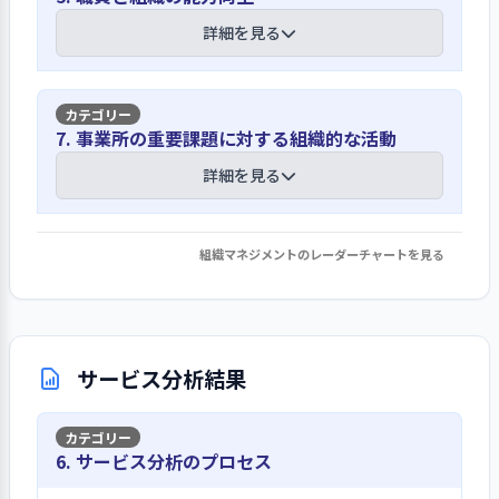
じて聞き取っている。地域の福祉の現
入職時に就業規則や倫理規程を用い
事故・ひやりはっと報告書の内容を精査
詳細を見る
状については、在宅連絡会議、ケアマ
重要な案件について決定し、関係者へ周
て、職業倫理等について説明してい
し職員への注意喚起を促している
ネジャー連絡会、地区民生委員との意
知を図る仕組みが整っている
る。利用者の尊厳の尊重については経
見交換会、小地域ケア会議などに出席
営方針や運営方針にも骨子を盛り込ん
毎月の事故・ひやりはっと報告書の内
してニーズを把握している。老施協や
重要事項については、定款施行細則に
【講評】
でおり、運営会議や全体会議において
7. 事業所の重要課題に対する組織的な活動
容を集計し、事故防止会議、事故検討
東社協の各種研修への参加や専門紙の
基づき、理事会・評議員会に諮ってい
定期的に確認する流れとしている。ま
会議、身体拘束廃止会議等において、
定期購読などによって業界動向を把握
法人として定期異動を実施して、育成や
る。その他、運営会議にて審議決定
詳細を見る
た、サービス評価検討会議において、
その情報を共有している。また、傾向
して事業運営に反映させている。
将来の人材構成を見据えた配置に取り組
し、運営会議、全体会議、朝礼、連絡
虐待の芽チェックリストを活用してフ
と対策について検討し、事故防止に取
んでいる
表などにより周知している。利用者等
ロア毎の評価を行い、職員が相互に日
り組んでいる。また、新型コロナウイ
に対しては、利用者懇談会において内
組織マネジメントのレーダーチャートを見る
常の言動を振り返り、組織的に防止対
1. 事業所の重要課題に対して、目標設定・取り
改善への取り組みを明確にして事業計画
ルス以外の感染症対策についても重視
ハローワーク、成功報酬型求人サイ
容を説明するとともに、家族に対して
策を徹底している。さらに、虐待防止
組み・結果の検証・次期の事業活動等への反映
の達成に取り組んでいる
しており、衛生管理に力を入れるとと
ト、法人ホームページなどを活用し、
文書を交付して周知に努めている。ま
会議を２か月毎に開催するなど体制を
を行っている
もに、終息後に対応や対策などについ
応募の機会を増やして採用に取り組ん
た、利用者に関わる重要な案件が発生
整え、職員への注意喚起を促してい
令和元年度から令和５年度までの中期
て総括を行い職員への注意喚起を促し
詳細を見る
でいる。また、特養フロア間の異動だ
した際には家族に適宜連絡し、必要に
る。
経営計画を策定しており、それらの内
サービス分析結果
ている。また、どのリスクに対しても
けでなく法人内の他事業所への異動を
応じ文書を送付している。そのほか、
容を年度毎に達成基準を設けて単年度
必要な対策は講じているが、実情や状
定期的に実施しており、育成や将来の
介護保険法の改定や社会福祉法人制度
事業計画を策定している。単年度計画
況に合わせた改正も同時に行ってい
意見や苦情を迅速に対処する仕組みが整
人材構成を見据えた配置に取り組んで
の改革などの重要な案件への対応は、
1. 事業所の理念・基本方針の実現を図る上での重要課
の作成にあたっては、財務三表やその
る。
6. サービス分析のプロセス
っている
いる。また、法人として職員一人ひと
法人の定款施行細則に従って推進する
題について、前年度具体的な目標を設定して取り組
他会計帳票類などによって財務状況を
りに対して、目標管理を伴った職務資
み、結果を検証して、今年度以降の改善につなげてい
流れとしている。