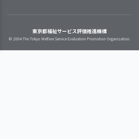
ど）を把握し、安心して働き続けら
【講評】
れる職場づくりに取り組んでいる
利用者一人ひとりに関する必要
利用者の意向を尊重し身体
職員の意識を把握し、意欲と働
な情報を記載するしくみがある
状況に応じた食事を提供し
きがいの向上に取り組んでいる
計画に沿った具体的な支援内容
東京都福祉サービス評価推進機構
ている
職員間の良好な人間関係構築の
と、その結果利用者の状態がどのよ
© 2004 The Tokyo Welfare Service Evaluation Promotion Organization.
ための取り組みを行っている
うに推移したのかについて具体的に
管理栄養士は、常食、一口
記録している
キザミ、超キザミ、ミキサ
ー、など４段階の食形態を
提供している。食事の支援
は利用者の栄養状態を把握
4．利用者の状況等に関する情報を職員間で
共有化している
し、利用者一人ひとりの状
態に沿った嚥下状態、摂食
状態等を介護、栄養士の観
察と、話し合いによって作
計画の内容や個人の記録を、支
成した栄養ケア計画書に沿
援を担当する職員すべてが共有し、
って支援している。利用者
活用している
の嚥下状態や栄養状態に応