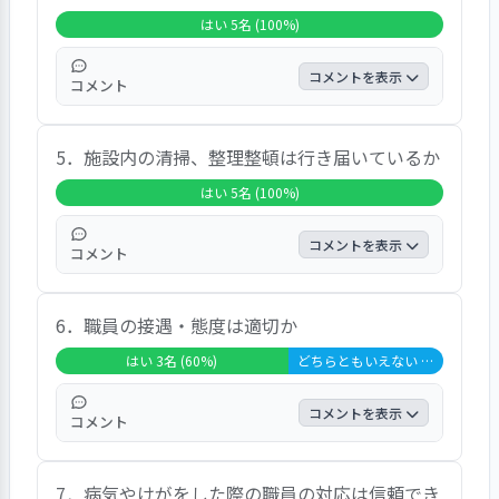
探しをやったり、紙で花を作ったりして楽し
はい 5名 (100%)
んでいます」、「大丈夫です」、「寝ていま
す」という声が聞かれた。
コメントを表示
コメント
全員が「はい」と回答しており、大変高い満
5．施設内の清掃、整理整頓は行き届いているか
足度であった。自由意見では、「結構話しま
す」、「大丈夫です」、「安心できる」とい
はい 5名 (100%)
う声が聞かれた。
コメントを表示
コメント
全員が「はい」と回答しており、大変高い満
6．職員の接遇・態度は適切か
足度であった。自由意見では、「きれいにし
てくれます」という声が聞かれた。
はい 3名 (60%)
どちらともいえない 2名 (40%)
コメントを表示
コメント
「はい」が６０．０％、「どちらともいえな
7．病気やけがをした際の職員の対応は信頼でき
い」が４０．０％であった。自由意見では、