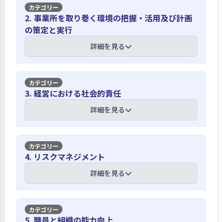
【講評】
2. 事業所を取り巻く環境の把握・活用及び計画
の策定と実行
様々な機会を通じて理念や基本的考え方
の周知に努めている
詳細を見る
全職員が参加する全体会議を年３回、
幹部職員が参加する運営会議を毎月開
【講評】
3. 経営における社会的責任
催し、経営理念や経営方針などを話す
機会を多く設けている。新規採用者に
様々な機会を通じて事業環境を把握して
詳細を見る
ついては入職時研修において説明し、
事業運営の参考にしている
全職員に対しては理念・方針などが明
示されている事業計画書を配布して周
利用者の意向や要望については、日常
【講評】
知に努めている。だたし、非常勤職員
4. リスクマネジメント
的な関わりをはじめ、定例の利用者懇
に対しては、法人理念や基本方針など
談会や２年毎にサービス評価検討会議
倫理規程を明示して利用者の尊厳の尊重
詳細を見る
の伝達が不十分であることを経営層は
が主管する利用者満足度調査を実施し
に取り組んでいる
認識している。また、利用者懇談会を
て把握している。職員の意見は、運営
２か月毎に開催しており、利用者本人
会議や運営主任会議、ミーティング、定
福祉サービスに従事する者として守る
の理解を促し機会を設けている。
【講評】
期的に実施している個人面談などを通
5. 職員と組織の能力向上
べき法・規範・倫理などについては、