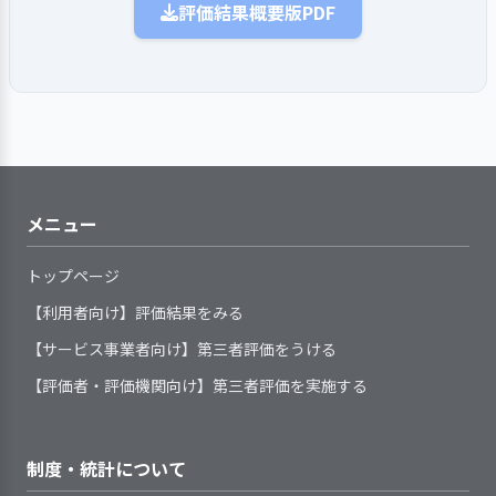
化に対応できるよう支援を行っている
栄養士、機能訓練指導員、
評価結果概要版PDF
取り組みの検
目標達成に向けた取り組みについ
動を振り返り、組織的に防止対策を
事業所が求める職責または職務
やすいものにしている
証
て、検証を行った
生活相談員、ケアマネジャ
徹底している
1．手引書等を整備し、事業所業務の標準化
内容に応じた長期的な展望（キャリ
利用者に関する情報（事項）を
事業所の情報を、行政や関係機
ーが参加し、利用者がどの
1．定められた手順に従ってアセスメントを
地域の福祉ニーズにもとづき、
検証結果の反
を図るための取り組みをしている
次期の事業活動や事業計画へ、検証
虐待を受けている疑いのある利
アパス）と連動した事業所の人材育
外部とやりとりする必要が生じた場
関等に提供している
ように生活をしていったら
行い、利用者の課題を個別のサービス場面
映
結果を反映させた
事業所の機能や専門性をいかした地
用者の情報を得たときや、虐待の事
成計画を策定している
合には、利用者の同意を得るように
利用希望者等の問い合わせや見
サービス開始時に、利用者の支
ごとに明示している
良いかを、利用者目線で検
域貢献の取り組みをしている
実を把握した際には、組織として関
している
学の要望があった場合には、個別の
援に必要な個別事情や要望を決めら
討し、ケアプランが良いも
事業所が地域の一員としての役
係機関と連携しながら対応する体制
個人の所有物や個人宛文書の取
状況に応じて対応している
【講評】
れた書式に記録し、把握している
のになるように努めている
手引書(基準書、手順書、マニュ
割を果たすため、地域関係機関のネ
を整えている
り扱い、利用者のプライベートな空
利用開始直後には、利用者の不
が、段々と視野が狭くなり
3. 事業所の求める人材像を踏まえた職員の
アル)等で、事業所が提供しているサ
ットワーク（事業者連絡会、施設長
間への出入り等、日常の支援の中
理念共有の取組により関係者の理解
利用者の心身状況や生活状況等
安やストレスが軽減されるように支
プラン内容が職員本位にな
メニュー
育成に取り組んでいる
ービスの基本事項や手順等を明確に
会など）に参画している
で、利用者のプライバシーに配慮し
と協力を促進している
を、組織が定めた統一した様式によ
援を行っている
っている点がみられる。ケ
している
地域ネットワーク内での共通課
た支援を行っている
って記録し、把握している
サービスの終了時には、利用者
アプランの研修を実施し、
トップページ
提供しているサービスが定めら
題について、協働できる体制を整え
利用者の羞恥心に配慮した支援
上記の取り組みの結果、１年以内に
利用者一人ひとりのニーズや課
の不安を軽減し、支援の継続性に配
その人らしく生活できるた
れた基本事項や手順等に沿っている
て、取り組んでいる
【利用者向け】評価結果をみる
を行っている
退職する新卒職員が多い中、３名全
題を明示する手続きを定め、記録し
慮した支援を行っている
めの学びを深めることが期
勤務形態に関わらず、職員にさ
かどうか定期的に点検・見直しをし
員が退職することなく１年間仕事を
【サービス事業者向け】第三者評価をうける
ている
待される。また、各セクシ
まざまな方法で研修等を実施してい
ている
続けることができた。よって、本年
アセスメントの定期的見直しの
ョンを尊重し合いながら協
る
【評価者・評価機関向け】第三者評価を実施する
職員は、わからないことが起き
度においても継続するとともに、新
時期と手順を定めている
力体制が築けており、アプ
職員一人ひとりの意向や経験等
2．サービスの実施にあたり、利用者の権利
た際や業務点検の手段として、日常
人職員の２年目以降の育成について
リを用いて情報交換などを
に基づき、個人別の育成（研修）計
を守り、個人の意思を尊重している
的に手引書等を活用している
は課題が残った。さらに、２年目以
迅速に行うことが出来てい
画を策定している
制度・統計について
降の育成方法について検討を開始す
る。
職員一人ひとりの育成の成果を