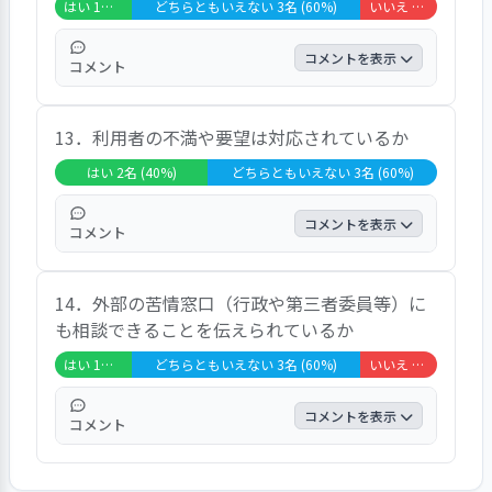
言えない」という声が聞かれた。
はい 1名 (20%)
どちらともいえない 3名 (60%)
いいえ 1名 (20%)
コメントを表示
コメント
「はい」が２０．０％、「どちらともいえな
13．利用者の不満や要望は対応されているか
い」が６０．０％、「いいえ」が２０．０％
であった。自由意見では、「経営層が説明し
はい 2名 (40%)
どちらともいえない 3名 (60%)
てくれました」、「決まったことですか
ら」、「忘れました」という声が聞かれた。
コメントを表示
コメント
「はい」が４０．０％、「どちらともいえな
14．外部の苦情窓口（行政や第三者委員等）に
い」が６０．０％であった。自由意見では、
も相談できることを伝えられているか
「トイレでコールを押すことが多いですが、
すぐ来てくれます」、「不満などがあれば言
はい 1名 (20%)
どちらともいえない 3名 (60%)
いいえ 1名 (20%)
います」、「もっとリハビリがしたい」とい
う声が聞かれた。
コメントを表示
コメント
「はい」が２０．０％、「どちらともいえな