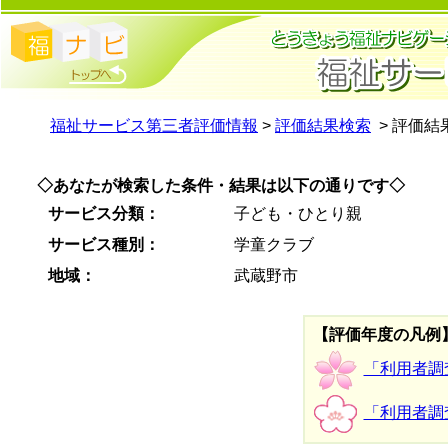
福祉サービス第三者評価情報
>
評価結果検索
> 評価結
◇あなたが検索した条件・結果は以下の通りです◇
サービス分類：
子ども・ひとり親
サービス種別：
学童クラブ
地域：
武蔵野市
【評価年度の凡例
「利用者調
「利用者調