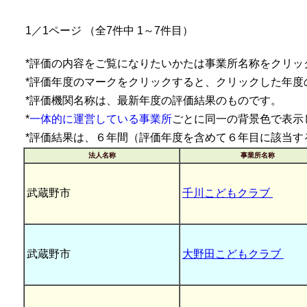
1／1ページ （全7件中 1～7件目）
*評価の内容をご覧になりたいかたは事業所名称をクリッ
*評価年度のマークをクリックすると、クリックした年度
*評価機関名称は、最新年度の評価結果のものです。
*
一体的に運営している事業所
ごとに同一の背景色で表示
*評価結果は、６年間（評価年度を含めて６年目に該当す
法人名称
事業所名称
武蔵野市
千川こどもクラブ
武蔵野市
大野田こどもクラブ