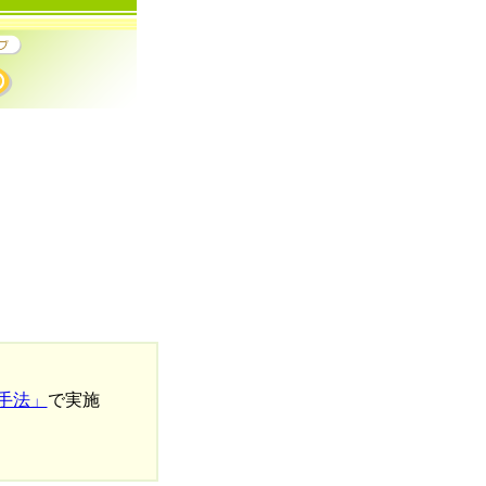
手法」
で実施